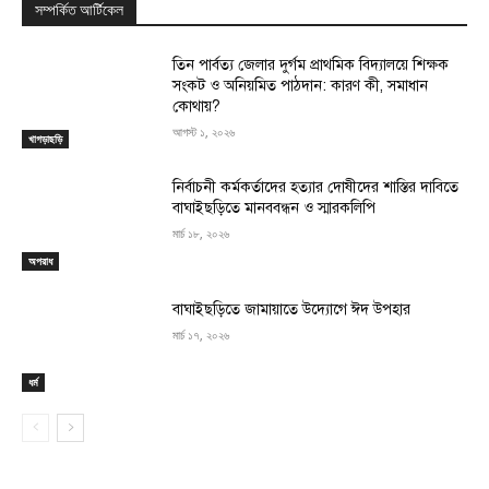
সম্পর্কিত আর্টিকেল
তিন পার্বত্য জেলার দুর্গম প্রাথমিক বিদ্যালয়ে শিক্ষক
সংকট ও অনিয়মিত পাঠদান: কারণ কী, সমাধান
কোথায়?
আগস্ট ১, ২০২৬
খাগড়াছড়ি
নির্বাচনী কর্মকর্তাদের হত্যার দোষীদের শাস্তির দাবিতে
বাঘাইছড়িতে মানববন্ধন ও স্মারকলিপি
মার্চ ১৮, ২০২৬
অপরাধ
বাঘাইছড়িতে জামায়াতে উদ্যোগে ঈদ উপহার
মার্চ ১৭, ২০২৬
ধর্ম