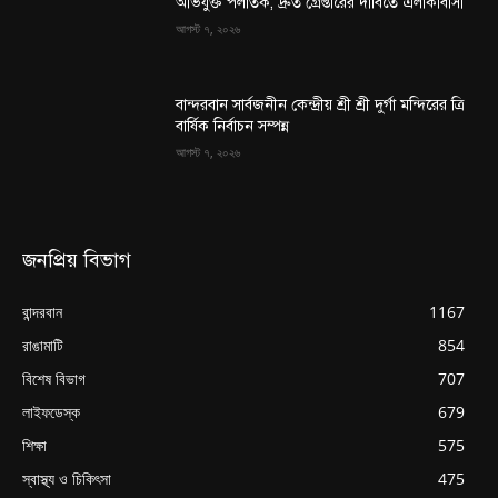
অভিযুক্ত পলাতক, দ্রুত গ্রেপ্তারের দাবিতে এলাকাবাসী
আগস্ট ৭, ২০২৬
বান্দরবান সার্বজনীন কেন্দ্রীয় শ্রী শ্রী দুর্গা মন্দিরের ত্রি
বার্ষিক নির্বাচন সম্পন্ন
আগস্ট ৭, ২০২৬
জনপ্রিয় বিভাগ
বান্দরবান
1167
রাঙামাটি
854
বিশেষ বিভাগ
707
লাইফডেস্ক
679
শিক্ষা
575
স্বাস্থ্য ও চিকিৎসা
475