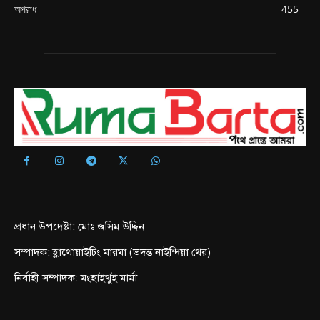
অপরাধ
455
প্রধান উপদেষ্টা: মোঃ জসিম উদ্দিন
সম্পাদক: হ্লাথোয়াইচিং মারমা (ভদন্ত নাইন্দিয়া থের)
নির্বাহী সম্পাদক: মংহাইথুই মার্মা