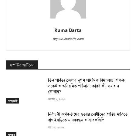
Ruma Barta
http://rumabarta.com
সম্পর্কিত আর্টিকেল
তিন পার্বত্য জেলার দুর্গম প্রাথমিক বিদ্যালয়ে শিক্ষক
সংকট ও অনিয়মিত পাঠদান: কারণ কী, সমাধান
কোথায়?
আগস্ট ১, ২০২৬
খাগড়াছড়ি
নির্বাচনী কর্মকর্তাদের হত্যার দোষীদের শাস্তির দাবিতে
বাঘাইছড়িতে মানববন্ধন ও স্মারকলিপি
মার্চ ১৮, ২০২৬
অপরাধ