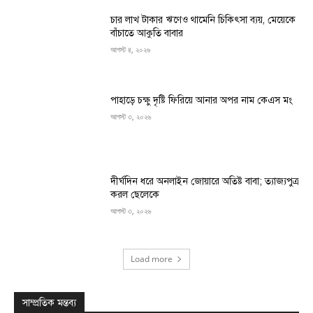
চার লাখ টাকার ঋণেও থামেনি চিকিৎসা ব্যয়, মেয়েকে
বাঁচাতে আকুতি বাবার
আগস্ট ৪, ২০২৬
পাহাড়ে চক্ষু দৃষ্টি ফিরিয়ে আনার অপর নাম কেএস মং
আগস্ট ৩, ২০২৬
দীর্ঘদিন ধরে অনলাইন জোয়ারে অতিষ্ট বাবা; ত্যাজ্যপুত্র
করল ছেলেকে
আগস্ট ৩, ২০২৬
Load more
সাম্প্রতিক মন্তব্য