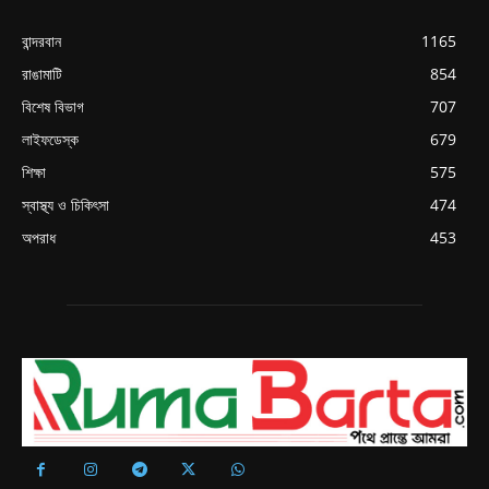
বান্দরবান
1165
রাঙামাটি
854
বিশেষ বিভাগ
707
লাইফডেস্ক
679
শিক্ষা
575
স্বাস্থ্য ও চিকিৎসা
474
অপরাধ
453