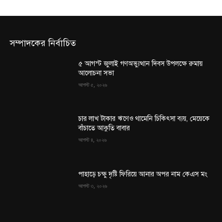
সম্পাদকের নির্বাচিত
৫ আগস্ট জুলাই গণঅভ্যুত্থান দিবস উপলক্ষে রুমায়
আলোচনা সভা
আগস্ট ৫, ২০২৬
চার লাখ টাকার ঋণেও থামেনি চিকিৎসা ব্যয়, মেয়েকে
বাঁচাতে আকুতি বাবার
আগস্ট ৪, ২০২৬
পাহাড়ে চক্ষু দৃষ্টি ফিরিয়ে আনার অপর নাম কেএস মং
আগস্ট ৩, ২০২৬