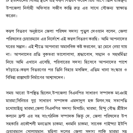
টি ইউনিয়নের বিভিন্ন স্থানে এই কম্বল বিতরণ করেন।এর আগে তিনি রাজস্থলী
উপজেলা নির্বাহী অফিসার সজীব কান্তি রুদ্র এর সাথে সৌজন্য স্বাক্ষাত
করেন।
কম্বল বিতরণ অনুষ্ঠানে জেলা পরিষদ সদস্য পুতুল দেওয়ান বলেন, জেলা
পরিষদের চেয়ারম্যান এর নির্দেশে এই কম্বল বিতরণ করছি। আমি আপনাদের
ঘরের সন্তান। এই শীতে আপনারা অমানবিক কষ্ট করবেন, তা মেনে নেয়া যায়
না। আপনাদের প্রতি বুকভরা ভালোবাসা, শ্রদ্ধাবোধ, সম্মান ও সহমর্মিতা
নিয়ে আমি এখানে এসেছি, পরিবারের সদস্য হিসেবে আপনাদের পাশে
দাঁড়াতে।কম্বল বিতরণের পর তিনি বিহার মসজিদ, এতিম খানা সংস্কার ও
বিভিন্ন রাস্তাঘাট নির্মাণের আশ্বাসদেন।
সময় আরো উপস্থিত ছিলেন,উপজেলা বিএনপির সাধারণ সম্পাদক মঞোই
মারমা,সিনিয়র যুগ্ন সাধারণ সম্পাদক এমদাদুল হক মিলন,সহ সভাপতি
চথোয়াইপ্রু মারমা,জেলা বিএনপির সদস্য মিসাচিং মারমা, হিন্দু বৌদ্ধ খ্রীষ্টান
কল্যান ফ্রন্ট এর সহ সাংগঠনিক সম্পাদক জিকু দে, জেলা পরিষদের উপ
সহকারি প্রকৌশলী মনতোষ চাকমা, ধনমনি চাকমা, সাবেক গাইন্দ্যা ইউপি
চেয়ারম্যান সোলায়মান, মহিলা দলের জেলা সদস্য লাকি মারমা সহ