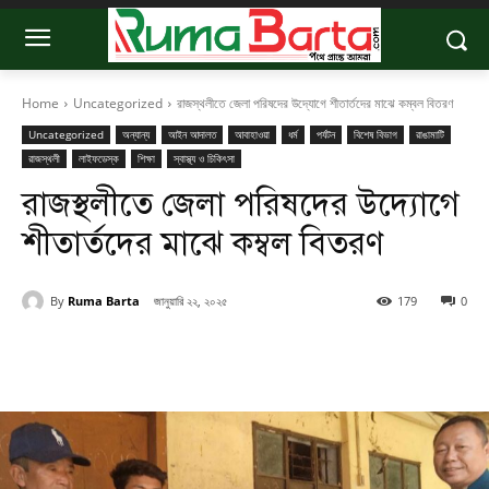
Home
Uncategorized
রাজস্থলীতে জেলা পরিষদের উদ্যোগে শীতার্তদের মাঝে কম্বল বিতরণ
Uncategorized
অন্যান্য
আইন আদালত
আবাহাওয়া
ধর্ম
পর্যটন
বিশেষ বিভাগ
রাঙামাটি
রাজস্থলী
লাইফডেস্ক
শিক্ষা
স্বাস্থ্য ও চিকিৎসা
রাজস্থলীতে জেলা পরিষদের উদ্যোগে
শীতার্তদের মাঝে কম্বল বিতরণ
By
Ruma Barta
জানুয়ারি ২২, ২০২৫
179
0