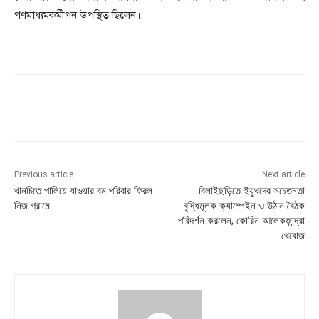
গণমাধ্যমকর্মীগন উপস্থিত ছিলেন।
Previous article
Next article
থানচিতে পালিয়ে যাওয়ার বম পরিবার ফিরল
বিলাইছড়িতে ইয়ুথদের সচেতনতা
নিজ গ্রামে
বৃদ্ধিমূলক ক্যাম্পেইন ও উঠান বৈঠক
পরিদর্শন করলেন; কোরিন আলেকজান্দ্রা
থেবোজ