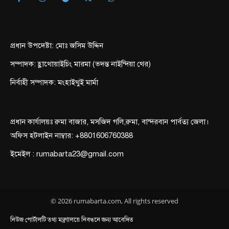
প্রধান উপদেষ্টা: মোঃ জসিম উদ্দিন
সম্পাদক: হ্লাথোয়াইচিং মারমা (ভদন্ত নাইন্দিয়া থের)
নির্বাহী সম্পাদক: মংহাইথুই মার্মা
প্রধান কার্যালয়ঃ রুমা বাজার, মসজিদ গলি,রুমা, বান্দরবান পার্বত্য জেলা।
অফিস হটলাইন নাম্বার: +8801606760388
ইমেইল : rumabarta23@gmail.com
© 2026 rumabarta.com, All rights reserved
নিউজ পোর্টালটি তথ্য মন্ত্রণালয়ে নিবন্ধনে জন্য আবেদিত