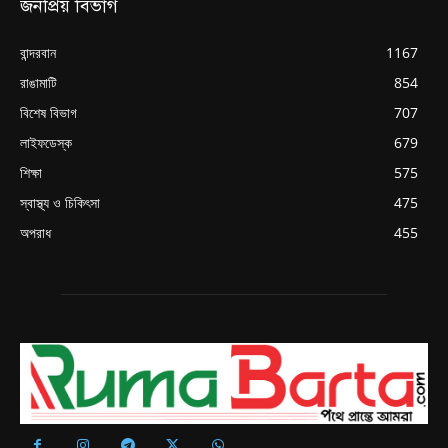
জনপ্রিয় বিভাগ
বান্দরবান
1167
রাঙামাটি
854
বিশেষ বিভাগ
707
লাইফডেস্ক
679
শিক্ষা
575
স্বাস্থ্য ও চিকিৎসা
475
অপরাধ
455