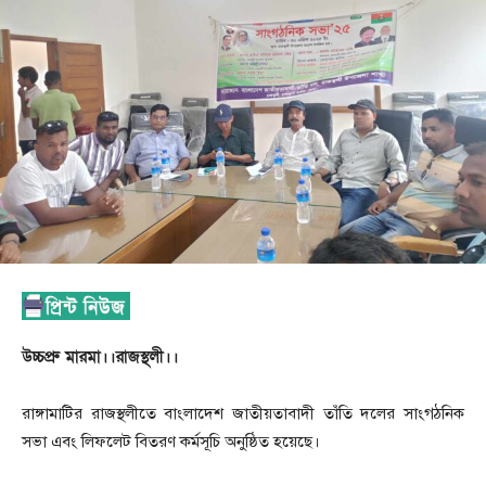
উচ্চপ্রু মারমা।।রাজস্থলী।।
রাঙ্গামাটির রাজস্থলীতে বাংলাদেশ জাতীয়তাবাদী তাঁতি দলের সাংগঠনিক
সভা এবং লিফলেট বিতরণ কর্মসূচি অনুষ্ঠিত হয়েছে।