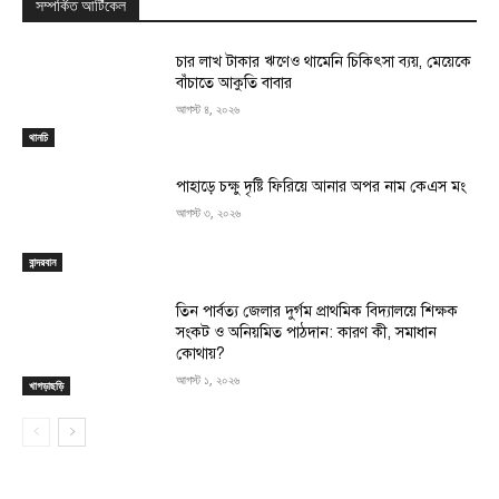
সম্পর্কিত আর্টিকেল
চার লাখ টাকার ঋণেও থামেনি চিকিৎসা ব্যয়, মেয়েকে
বাঁচাতে আকুতি বাবার
আগস্ট ৪, ২০২৬
থানচি
পাহাড়ে চক্ষু দৃষ্টি ফিরিয়ে আনার অপর নাম কেএস মং
আগস্ট ৩, ২০২৬
বান্দরবান
তিন পার্বত্য জেলার দুর্গম প্রাথমিক বিদ্যালয়ে শিক্ষক
সংকট ও অনিয়মিত পাঠদান: কারণ কী, সমাধান
কোথায়?
আগস্ট ১, ২০২৬
খাগড়াছড়ি