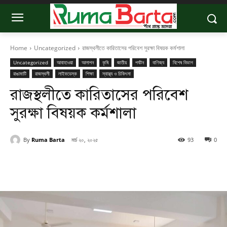
Home
Uncategorized
রাজস্থলীতে কারিতাসের পরিবেশ সুরক্ষা বিষয়ক কর্মশালা
Uncategorized
আবাহাওয়া
আলাপন
কৃষি
জাতীয়
পর্যটন
বাণিজ্য
বিশেষ বিভাগ
রাঙামাটি
রাজস্থলী
লাইফডেস্ক
শিক্ষা
স্বাস্থ্য ও চিকিৎসা
রাজস্থলীতে কারিতাসের পরিবেশ
সুরক্ষা বিষয়ক কর্মশালা
By
Ruma Barta
মার্চ ২০, ২০২৫
93
0