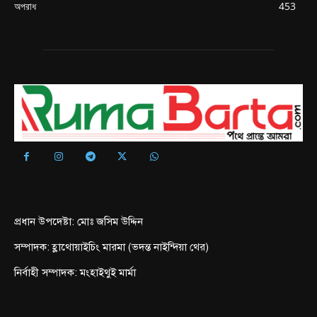
অপরাধ
453
প্রধান উপদেষ্টা: মোঃ জসিম উদ্দিন
সম্পাদক: হ্লাথোয়াইচিং মারমা (ভদন্ত নাইন্দিয়া থের)
নির্বাহী সম্পাদক: মংহাইথুই মার্মা