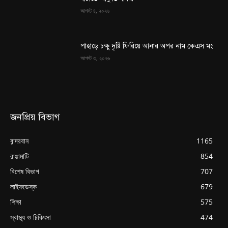
আগস্ট ৪, ২০২৬
পাহাড়ে চক্ষু দৃষ্টি ফিরিয়ে আনার অপর নাম কেএস মং
আগস্ট ৩, ২০২৬
জনপ্রিয় বিভাগ
বান্দরবান
1165
রাঙামাটি
854
বিশেষ বিভাগ
707
লাইফডেস্ক
679
শিক্ষা
575
স্বাস্থ্য ও চিকিৎসা
474