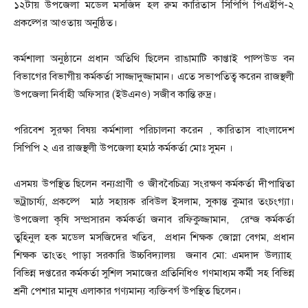
১২টায় উপজেলা মডেল মসজিদ হল রুম কারিতাস সিপিপি পিএইপি-২
প্রকল্পের আওতায় অনুষ্ঠিত।
কর্মশালা অনুষ্ঠানে প্রধান অতিথি ছিলেন রাঙামাটি কাপ্তাই পাল্পউড বন
বিভাগের বিভাগীয় কর্মকর্তা সাজ্জাদুজ্জামান। এতে সভাপতিত্ব করেন রাজস্থলী
উপজেলা নির্বাহী অফিসার (ইউএনও) সজীব কান্তি রুদ্র।
পরিবেশ সুরক্ষা বিষয় কর্মশালা পরিচালনা করেন , কারিতাস বাংলাদেশ
সিপিপি ২ এর রাজস্থলী উপজেলা হমাঠ কর্মকর্তা মোঃ সুমন ।
এসময় উপস্থিত ছিলেন বন্যপ্রাণী ও জীববৈচিত্র্য সংরক্ষণ কর্মকর্তা দীপান্বিতা
ভট্রাচার্য্য, প্রকল্পে মাঠ সহায়ক রবিউল ইসলাম, সুকান্ত কুমার তংচংগ্যা।
উপজেলা কৃষি সম্প্রসারন কর্মকর্তা জনাব রফিকুজ্জামান, রেন্জ কর্মকর্তা
তুহিনুল হক মডেল মসজিদের খতিব, প্রধান শিক্ষক জোস্না বেগম, প্রধান
শিক্ষক তাংতং পাড়া সরকারি উচ্চবিদ্যালয় জনাব মো: এমদাদ উল্যাাহ
বিভিন্ন দপ্তরের কর্মকর্তা সুশিল সমাজের প্রতিনিধিও গণমাধ্যম কর্মী সহ বিভিন্ন
শ্রনী পেশার মানুষ এলাকার গণ্যমান্য ব্যক্তিবর্গ উপস্থিত ছিলেন।