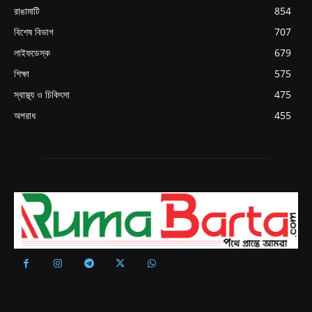
রাঙামাটি
854
বিশেষ বিভাগ
707
লাইফডেস্ক
679
শিক্ষা
575
স্বাস্থ্য ও চিকিৎসা
475
অপরাধ
455