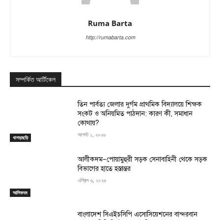
Ruma Barta
http://rumabarta.com
সম্পর্কিত আর্টিকেল
তিন পার্বত্য জেলার দুর্গম প্রাথমিক বিদ্যালয়ে শিক্ষক
সংকট ও অনিয়মিত পাঠদান: কারণ কী, সমাধান
কোথায়?
আগস্ট ১, ২০২৬
খাগড়াছড়ি
‎আলীকদম–পোয়ামুহুরী সড়ক সেনাবাহিনী থেকে সড়ক
বিভাগের হাতে হস্তান্তর
এপ্রিল ৬, ২০২৬
আলিকদম
বাংলাদেশ সিএইচসিপি এসোসিয়েশনের বান্দরবান