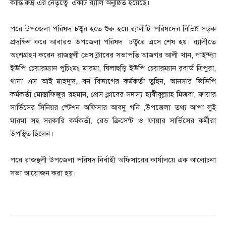
কান্তি রুদ্র এর নেতৃত্বে একটি র‍্যালি অনুষ্ঠিত হয়েছে।
পরে উপজেলা পরিষদ চত্বর হতে শুরু হয়ে র‍্যালীটি পরিষদের বিভিন্ন সড়ক
প্রদক্ষিণ করে আবারও উপজেলা পরিষদ চত্বরে এসে শেষ হয়। র‍্যালীতে
অংশগ্রহণ করেন রাজস্থলী প্রেস ক্লাবের সভাপতি আজগর আলী খান, গাইন্দ্যা
ইউপি চেয়ারম্যান পুচিংমং মারমা, ঘিলাছড়ি ইউপি চেয়ারম্যান রবার্ড ত্রিপুরা,
থানা এস আই মাহদুদ, বন বিভাগের কর্মকর্তা তুহিন, আনসার ভিডিপি
কর্মকর্তা মোস্তাফিজুর রহমান, প্রেস ক্লাবের সদস্য হাবীবুল্ল্যাহ মিজবা, ফায়ার
সার্ভিসের সিনিয়র স্টেশন অফিসার আবদু গনি ,উপজেলা তথ্য আপা লুই
মারমা সহ সরকারি কর্মকর্তা, রেড ক্রিসেন্ট ও ফায়ার সার্ভিসের কর্মীরা
উপস্থিত ছিলেন।
পরে রাজস্থলী উপজেলা পরিষদ নির্বাহী অফিসারের কার্যালয়ে এক আলোচনা
সভা আয়োজন করা হয়।