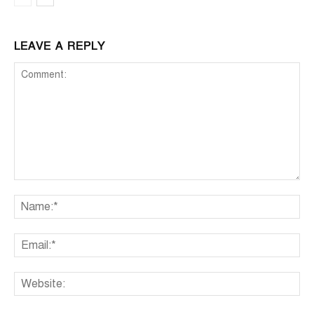
LEAVE A REPLY
Comment:
Na
Ema
We