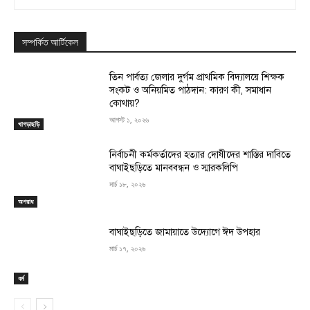
সম্পর্কিত আর্টিকেল
তিন পার্বত্য জেলার দুর্গম প্রাথমিক বিদ্যালয়ে শিক্ষক
সংকট ও অনিয়মিত পাঠদান: কারণ কী, সমাধান
কোথায়?
আগস্ট ১, ২০২৬
খাগড়াছড়ি
নির্বাচনী কর্মকর্তাদের হত্যার দোষীদের শাস্তির দাবিতে
বাঘাইছড়িতে মানববন্ধন ও স্মারকলিপি
মার্চ ১৮, ২০২৬
অপরাধ
বাঘাইছড়িতে জামায়াতে উদ্যোগে ঈদ উপহার
মার্চ ১৭, ২০২৬
ধর্ম