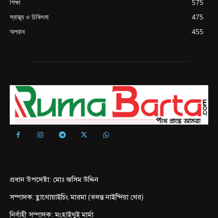
শিক্ষা
575
স্বাস্থ্য ও চিকিৎসা
475
অপরাধ
455
প্রধান উপদেষ্টা: মোঃ জসিম উদ্দিন
সম্পাদক: হ্লাথোয়াইচিং মারমা (ভদন্ত নাইন্দিয়া থের)
নির্বাহী সম্পাদক: মংহাইথুই মার্মা