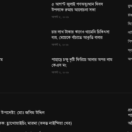
৫ আগস্ট জুলাই গণঅভ্যুত্থান দিবস
বান
উপলক্ষে রুমায় আলোচনা সভা
রাঙ
আগস্ট ৫, ২০২৬
বি
লা
চার লাখ টাকার ঋণেও থামেনি চিকিৎসা
ব্যয়, মেয়েকে বাঁচাতে আকুতি বাবার
শিক
আগস্ট ৪, ২০২৬
স্ব
অপ
াম
পাহাড়ে চক্ষু দৃষ্টি ফিরিয়ে আনার অপর নাম
কেএস মং
আগস্ট ৩, ২০২৬
প্
ন উপদেষ্টা: মোঃ জসিম উদ্দিন
পা
দক: হ্লাথোয়াইচিং মারমা (ভদন্ত নাইন্দিয়া থের)
অফ