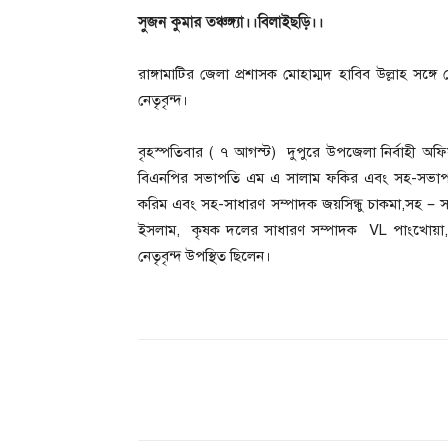
সুজন কুমার তঞ্চঙ্গ্যা।।বিলাইছড়ি।।
রাঙ্গামাটির জেলা প্রশাসক মোহাম্মদ হাবিব উল্লাহ স
নেতৃবৃন্দ।
বৃহস্পতিবার ( ৭ আগস্ট) দুপুরে উপজেলা নির্বাহী অ
বিএনপির সভাপতি এম এ সালাম ফকির এবং সহ-সভাপতি
করিম এবং সহ-সাধারণ সম্পাদক জয়সিন্ধু চাকমা,সহ – 
ইসলাম, কৃষক দলের সাধারণ সম্পাদক VL পাংখোয়া, যুব
নেতৃবৃন্দ উপস্থিত ছিলেন।
Share