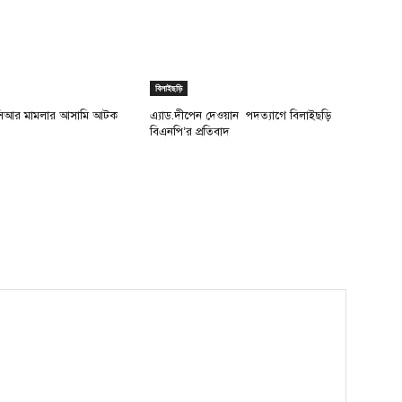
বিলাইছড়ি
সিআর মামলার আসামি আটক
এ্যাড.দীপেন দেওয়ান পদত্যাগে বিলাইছড়ি
বিএনপি’র প্রতিবাদ