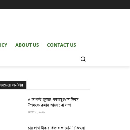
ICY
ABOUT US
CONTACT US
সবচেয়ে জনপ্রিয়
৫ আগস্ট জুলাই গণঅভ্যুত্থান দিবস
উপলক্ষে রুমায় আলোচনা সভা
আগস্ট ৫, ২০২৬
চার লাখ টাকার ঋণেও থামেনি চিকিৎসা