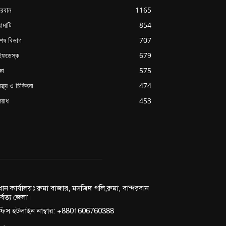
্দরবান
1165
ামাটি
854
শেষ বিভাগ
707
ইফডেস্ক
679
্ষা
575
াস্থ্য ও চিকিৎসা
474
রাধ
453
রধান কার্যালয়ঃ রুমা বাজার, মসজিদ গলি,রুমা, বান্দরবান
র্বত্য জেলা।
িস হটলাইন নাম্বার: +8801606760388