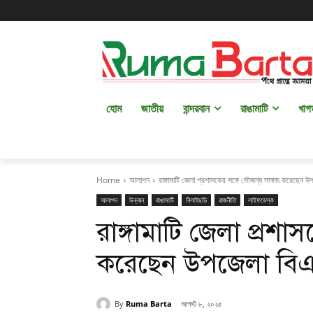
হোম
জাতীয়
বান্দরবান
রাঙামাটি
খাগ
Home
আলাপন
রাঙ্গামাটি জেলা প্রশাসকের সঙ্গে সৌজন্য সাক্ষাৎ করেছেন 
আলাপন
উন্নয়ন
রাঙামাটি
বিলাইছড়ি
রাজনীতি
লাইফডেস্ক
রাঙ্গামাটি জেলা প্রশা
করেছেন উপজেলা বি
By
Ruma Barta
আগস্ট ৮, ২০২৫