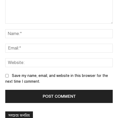
Comment:
Na
Ema
We
Save my name, email, and website in this browser for the
next time I comment.
সবচেয়ে জনপ্রিয়