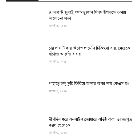
৫ আগস্ট জুলাই গণঅভ্যুত্থান দিবস উপলক্ষে রুমায়
আলোচনা সভা
আগস্ট ৫, ২০২৬
চার লাখ টাকার ঋণেও থামেনি চিকিৎসা ব্যয়, মেয়েকে
বাঁচাতে আকুতি বাবার
আগস্ট ৪, ২০২৬
পাহাড়ে চক্ষু দৃষ্টি ফিরিয়ে আনার অপর নাম কেএস মং
আগস্ট ৩, ২০২৬
দীর্ঘদিন ধরে অনলাইন জোয়ারে অতিষ্ট বাবা; ত্যাজ্যপুত্র
করল ছেলেকে
আগস্ট ৩, ২০২৬