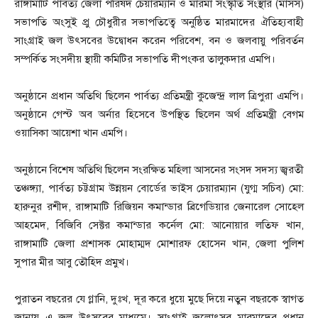
রাঙ্গামাটি পার্বত্য জেলা পরিষদ চেয়ারম্যান ও মারমা সংস্কৃতি সংস্থার (মাসস)
সভাপতি অংসুই প্রু চৌধুরীর সভাপতিত্বে অনুষ্ঠিত মারমাদের ঐতিহ্যবাহী
সাংগ্রাই জল উৎসবের উদ্বোধন করেন পরিবেশ, বন ও জলবায়ু পরিবর্তন
সম্পর্কিত সংসদীয় স্থায়ী কমিটির সভাপতি দীপংকর তালুকদার এমপি।
অনুষ্ঠানে প্রধান অতিথি ছিলেন পার্বত্য প্রতিমন্ত্রী কুজেন্দ্র লাল ত্রিপুরা এমপি।
অনুষ্ঠানে গেস্ট অব অর্নার হিসেবে উপস্থিত ছিলেন অর্থ প্রতিমন্ত্রী বেগম
ওয়াসিকা আয়েশা খান এমপি।
অনুষ্ঠানে বিশেষ অতিথি ছিলেন সংরক্ষিত মহিলা আসনের সংসদ সদস্য জ্বরতী
তঞ্চঙ্গ্যা, পার্বত্য চট্টগ্রাম উন্নয়ন বোর্ডের ভাইস চেয়ারম্যান (যুগ্ম সচিব) মো:
হারুনুর রশীদ, রাঙ্গামাটি রিজিয়ন কমান্ডার ব্রিগেডিয়ার জেনারেল সোহেল
আহমেদ, বিজিবি সেক্টর কমান্ডার কর্নেল মো: আনোয়ার লতিফ খান,
রাঙ্গামাটি জেলা প্রশাসক মোহাম্মদ মোশারফ হোসেন খান, জেলা পুলিশ
সুপার মীর আবু তৌহিদ প্রমুখ।
পুরাতন বছরের যে গ্লানি, দুঃখ, দূর করে ধুয়ে মুছে দিয়ে নতুন বছরকে স্বাগত
জানায় এ জল উৎসবের মাধ্যমে। সাংগ্রাই জলোৎসব মারমাদের প্রধান