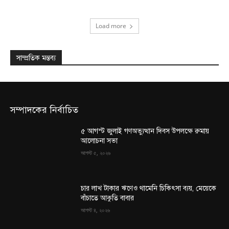
Load more
সাম্প্রতিক মন্তব্য
সম্পাদকের নির্বাচিত
৫ আগস্ট জুলাই গণঅভ্যুত্থান দিবস উপলক্ষে রুমায়
আলোচনা সভা
আগস্ট ৫, ২০২৬
চার লাখ টাকার ঋণেও থামেনি চিকিৎসা ব্যয়, মেয়েকে
বাঁচাতে আকুতি বাবার
আগস্ট ৪, ২০২৬