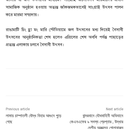
সামাজিক অনুষ্ঠান হওয়ায় অত্যন্ত জাঁকজমকভাবেই সাংগ্রাই উৎসব পালন
করে মারমা সম্প্রদায়।
রাঙামাটি চিং হ্লা মং মারি স্টেডিয়ামে জল উৎসবের মধ্য দিয়েই বৈসাবী
উৎসবের আনুষ্ঠানিকতা শেষ হলেও এপ্রিলের শেষ অবধি পর্যন্ত পাহাড়ের
প্রত্যন্ত এলাকায় চলবে বৈসাবী উৎসব।
Previous article
Next article
লামায় চাম্পাতলী বৌদ্ধ বিহার আগুনে পুড়ে
বান্দরবানে যৌথবাহিনী অভিযানে
গেছে
কেএনএফের ৯ সদস্য গ্রেপ্তার ; উদ্ধার
দেশীয় অস্ত্রসহ গোলাবারুদ