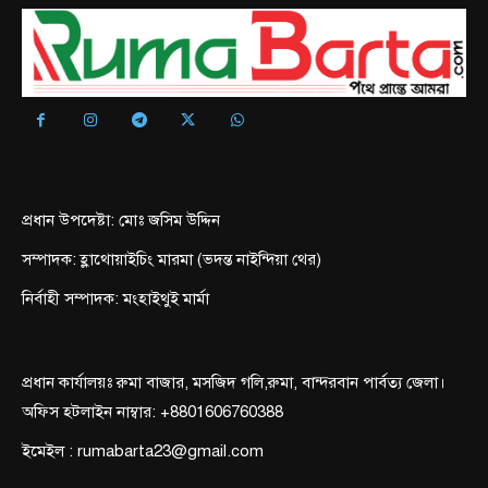
প্রধান উপদেষ্টা: মোঃ জসিম উদ্দিন
সম্পাদক: হ্লাথোয়াইচিং মারমা (ভদন্ত নাইন্দিয়া থের)
নির্বাহী সম্পাদক: মংহাইথুই মার্মা
প্রধান কার্যালয়ঃ রুমা বাজার, মসজিদ গলি,রুমা, বান্দরবান পার্বত্য জেলা।
অফিস হটলাইন নাম্বার: +8801606760388
ইমেইল : rumabarta23@gmail.com