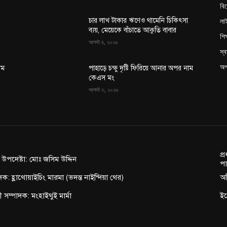
বি
লা
চার লাখ টাকার ঋণেও থামেনি চিকিৎসা
ব্যয়, মেয়েকে বাঁচাতে আকুতি বাবার
শিক
আগস্ট ৪, ২০২৬
স্ব
অপ
াম
পাহাড়ে চক্ষু দৃষ্টি ফিরিয়ে আনার অপর নাম
কেএস মং
আগস্ট ৩, ২০২৬
প্
ন উপদেষ্টা: মোঃ জসিম উদ্দিন
পা
দক: হ্লাথোয়াইচিং মারমা (ভদন্ত নাইন্দিয়া থের)
অফ
াহী সম্পাদক: মংহাইথুই মার্মা
ই