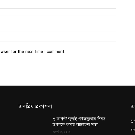
Name:*
Email:*
Website:
owser for the next time I comment.
জনপ্রিয় প্রকাশনা
জ
৫ আগস্ট জুলাই গণঅভ্যুত্থান দিবস
বান
উপলক্ষে রুমায় আলোচনা সভা
রাঙ
আগস্ট ৫, ২০২৬