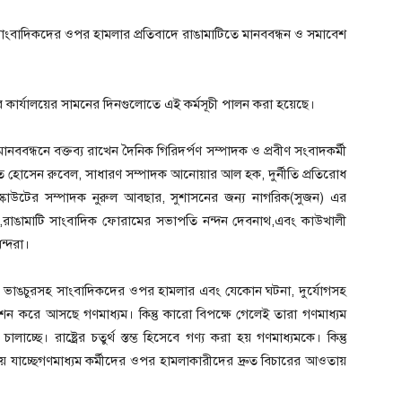
 সাংবাদিকদের ওপর হামলার প্রতিবাদে রাঙামাটিতে মানববন্ধন ও সমাবেশ
ের কার্যালয়ের সামনের দিনগুলোতে এই কর্মসূচী পালন করা হয়েছে।
নববন্ধনে বক্তব্য রাখেন দৈনিক গিরিদর্পণ সম্পাদক ও প্রবীণ সংবাদকর্মী
ত হোসেন রুবেল, সাধারণ সম্পাদক আনোয়ার আল হক, দুর্নীতি প্রতিরোধ
্কাউটের সম্পাদক নুরুল আবছার, সুশাসনের জন্য নাগরিক(সুজন) এর
,রাঙামাটি সাংবাদিক ফোরামের সভাপতি নন্দন দেবনাথ,এবং কাউখালী
ন্দরা।
লা, ভাঙচুরসহ সাংবাদিকদের ওপর হামলার এবং যেকোন ঘটনা, দুর্যোগসহ
েশন করে আসছে গণমাধ্যম। কিন্তু কারো বিপক্ষে গেলেই তারা গণমাধ্যম
্ছে। রাষ্ট্রের চতুর্থ স্তম্ভ হিসেবে গণ্য করা হয় গণমাধ্যমকে। কিন্তু
েয়ে যাচ্ছেগণমাধ্যম কর্মীদের ওপর হামলাকারীদের দ্রুত বিচারের আওতায়