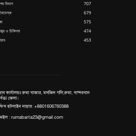
শেষ বিভাগ
707
ইফডেস্ক
679
্ষা
575
াস্থ্য ও চিকিৎসা
474
রাধ
453
রধান কার্যালয়ঃ রুমা বাজার, মসজিদ গলি,রুমা, বান্দরবান
র্বত্য জেলা।
িস হটলাইন নাম্বার: +8801606760388
মেইল : rumabarta23@gmail.com