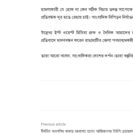
হামলাকারী যে হোক না কেন সঠিক বিচার তদন্ত সাপেক্ষ
প্রতিবন্ধক দূর হতে রেহায় চাই। সাংবাদিক নিপিড়ন নির্যাতন
উল্লেখ্য ইস্ট ওয়েস্ট মিডিয়া গ্রুফ ও দৈনিক আমাদে
প্রতিবাদে মানববন্ধন করেন রাঙামাটির জেলা গণমাধ্যমকমীবৃন
তারা আরো বলেন, সাংবাদিকরা দেশের দর্পন।তারা বস্তুনি
Share
Previous article
দীর্ঘদিন অনুপস্থি থাকায় বরখাস্ত হলেন আজিজনগর ইউপি চেয়ারম্