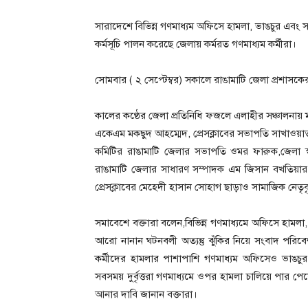
সারাদেশে বিভিন্ন গণমাধ্যম অফিসে হামলা, ভাঙচুর এবং
কর্মসূচি পালন করেছে জেলায় কর্মরত গণমাধ্যম কর্মীরা।
সোমবার ( ২ সেপ্টেম্বর) সকালে রাঙামাটি জেলা প্রশাসক
কালের কণ্ঠের জেলা প্রতিনিধি ফজলে এলাহীর সঞ্চালনায় মা
একেএম মকছুদ আহম্মেদ, প্রেসক্লাবের সভাপতি সাখাওয়া
কমিটির রাঙামাটি জেলার সভাপতি ওমর ফারুক,জেলা স
রাঙামাটি জেলার সাধারণ সম্পাদক এম জিসান বখতিয়ার
প্রেসক্লাবের মেহেদী হাসান সোহাগ ছাড়াও সামাজিক নেতৃবৃ
সমাবেশে বক্তারা বলেন,বিভিন্ন গণমাধ্যমে অফিসে হাম
আরো নানান ঘটনবলী অত্যন্তু ঝুঁকির নিয়ে সংবাদ পরিব
কর্মীদের হামলার পাশাপাশি গণমাধ্যম অফিসেও ভাঙচুর চালাচ
সবসময় দুর্বৃত্তরা গণমাধ্যমে ওপর হামলা চালিয়ে পার প
আনার দাবি জানান বক্তারা।