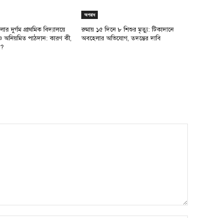
অপরাধ
লার দুর্গম প্রাথমিক বিদ্যালয়ে
রুমায় ১৫ দিনে ৮ শিশুর মৃত্যু: টিকাদানে
ও অনিয়মিত পাঠদান: কারণ কী,
অবহেলার অভিযোগ, তদন্তের দাবি
য়?