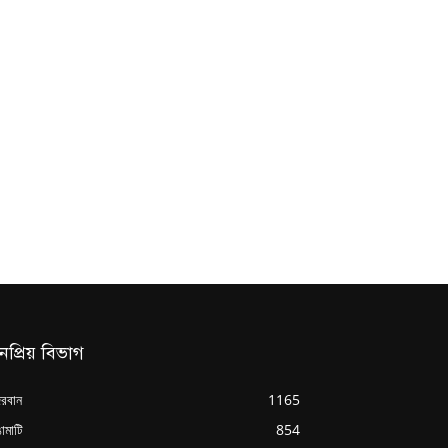
নপ্রিয় বিভাগ
্দরবান
1165
ামাটি
854