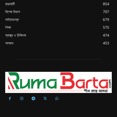
রাঙামাটি
854
বিশেষ বিভাগ
707
লাইফডেস্ক
679
শিক্ষা
575
স্বাস্থ্য ও চিকিৎসা
474
অপরাধ
453