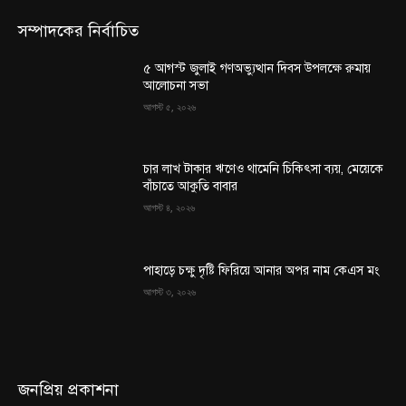
সম্পাদকের নির্বাচিত
৫ আগস্ট জুলাই গণঅভ্যুত্থান দিবস উপলক্ষে রুমায়
আলোচনা সভা
আগস্ট ৫, ২০২৬
চার লাখ টাকার ঋণেও থামেনি চিকিৎসা ব্যয়, মেয়েকে
বাঁচাতে আকুতি বাবার
আগস্ট ৪, ২০২৬
পাহাড়ে চক্ষু দৃষ্টি ফিরিয়ে আনার অপর নাম কেএস মং
আগস্ট ৩, ২০২৬
জনপ্রিয় প্রকাশনা