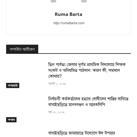
Ruma Barta
http://rumabarta.com
সম্পর্কিত আর্টিকেল
তিন পার্বত্য জেলার দুর্গম প্রাথমিক বিদ্যালয়ে শিক্ষক
সংকট ও অনিয়মিত পাঠদান: কারণ কী, সমাধান
কোথায়?
আগস্ট ১, ২০২৬
খাগড়াছড়ি
নির্বাচনী কর্মকর্তাদের হত্যার দোষীদের শাস্তির দাবিতে
বাঘাইছড়িতে মানববন্ধন ও স্মারকলিপি
মার্চ ১৮, ২০২৬
অপরাধ
বাঘাইছড়িতে জামায়াতে উদ্যোগে ঈদ উপহার