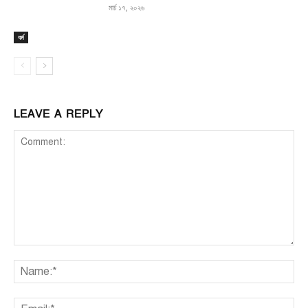
মার্চ ১৭, ২০২৬
ধর্ম
LEAVE A REPLY
Comment:
Na
Ema