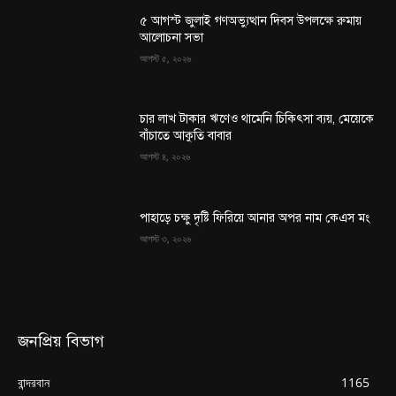
৫ আগস্ট জুলাই গণঅভ্যুত্থান দিবস উপলক্ষে রুমায়
আলোচনা সভা
আগস্ট ৫, ২০২৬
চার লাখ টাকার ঋণেও থামেনি চিকিৎসা ব্যয়, মেয়েকে
বাঁচাতে আকুতি বাবার
আগস্ট ৪, ২০২৬
পাহাড়ে চক্ষু দৃষ্টি ফিরিয়ে আনার অপর নাম কেএস মং
আগস্ট ৩, ২০২৬
জনপ্রিয় বিভাগ
বান্দরবান
1165