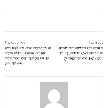
Previous article
Next article
রুমায় রিঝুক পাড়া বৌদ্ধ বিহারে এমপি বীর
বান্দরবানে রুমা উপজেলার সদর ইউনিয়নে
বাহাদুর উশৈসিং সৌজন্যে ১শত পিস
থানা পাড়া এলাকায় ৫/৬টি দোকান থেকে
কম্বল বিতরণ করেন আ.লীগের সভাপতি
চুরি হয়েছে বলে খবর পাওয়া গেছে।
শৈমং মার্মা শৈবং