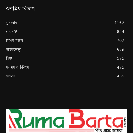
জনপ্রিয় বিভাগ
বান্দরবান
1167
রাঙামাটি
854
বিশেষ বিভাগ
707
লাইফডেস্ক
679
শিক্ষা
575
স্বাস্থ্য ও চিকিৎসা
475
অপরাধ
455