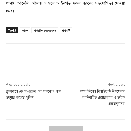
থানায় আনেনি। থানায় আসলে আইনগত সকল ধরনের সহযোগিতা দেওয়া
হবে।
TAGS
আহত
পারিবারিক কলহের জেড়
রাঙ্গামাটি
Previous article
Next article
বান্দরবানে কেএনএফের এক সদস্যের লাশ
শপথ নিলেন বিলাইছড়ি উপজেলার
উদ্ধার করেছে পুলিশ
নবনির্বাচিত চেয়ারম্যান ও ভাইস
চেয়ারম্যানরা