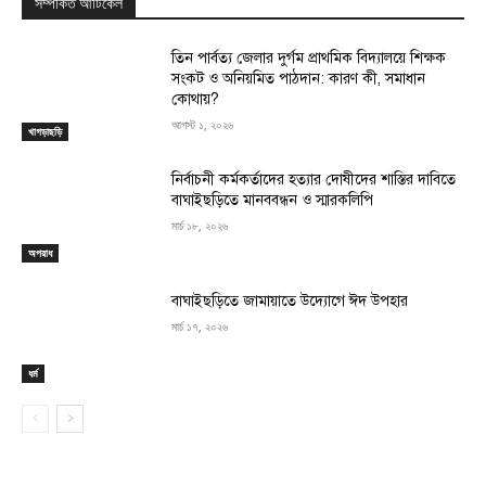
সম্পর্কিত আর্টিকেল
তিন পার্বত্য জেলার দুর্গম প্রাথমিক বিদ্যালয়ে শিক্ষক
সংকট ও অনিয়মিত পাঠদান: কারণ কী, সমাধান
কোথায়?
আগস্ট ১, ২০২৬
খাগড়াছড়ি
নির্বাচনী কর্মকর্তাদের হত্যার দোষীদের শাস্তির দাবিতে
বাঘাইছড়িতে মানববন্ধন ও স্মারকলিপি
মার্চ ১৮, ২০২৬
অপরাধ
বাঘাইছড়িতে জামায়াতে উদ্যোগে ঈদ উপহার
মার্চ ১৭, ২০২৬
ধর্ম