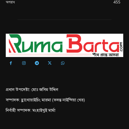
অপরাধ
455
প্রধান উপদেষ্টা: মোঃ জসিম উদ্দিন
সম্পাদক: হ্লাথোয়াইচিং মারমা (ভদন্ত নাইন্দিয়া থের)
নির্বাহী সম্পাদক: মংহাইথুই মার্মা