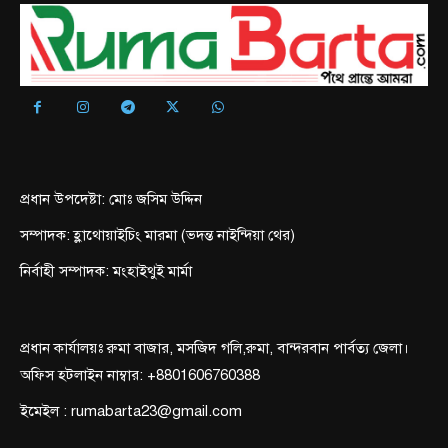
প্রধান উপদেষ্টা: মোঃ জসিম উদ্দিন
সম্পাদক: হ্লাথোয়াইচিং মারমা (ভদন্ত নাইন্দিয়া থের)
নির্বাহী সম্পাদক: মংহাইথুই মার্মা
প্রধান কার্যালয়ঃ রুমা বাজার, মসজিদ গলি,রুমা, বান্দরবান পার্বত্য জেলা।
অফিস হটলাইন নাম্বার: +8801606760388
ইমেইল : rumabarta23@gmail.com