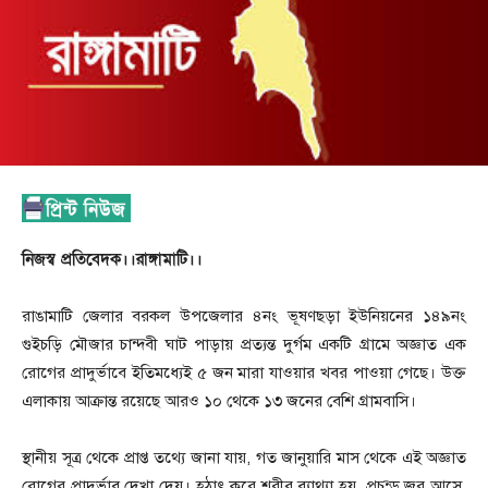
নিজস্ব প্রতিবেদক।।রাঙ্গামাটি।।
রাঙামাটি জেলার বরকল উপজেলার ৪নং ভূষণছড়া ইউনিয়নের ১৪৯নং
গুইচড়ি মৌজার চান্দবী ঘাট পাড়ায় প্রত্যন্ত দুর্গম একটি গ্রামে অজ্ঞাত এক
রোগের প্রাদুর্ভাবে ইতিমধ্যেই ৫ জন মারা যাওয়ার খবর পাওয়া গেছে। উক্ত
এলাকায় আক্রান্ত রয়েছে আরও ১০ থেকে ১৩ জনের বেশি গ্রামবাসি।
স্থানীয় সূত্র থেকে প্রাপ্ত তথ্যে জানা যায়, গত জানুয়ারি মাস থেকে এই অজ্ঞাত
রোগের প্রাদুর্ভাব দেখা দেয়। হঠাৎ করে শরীর ব্যাথ্যা হয়, প্রচন্ড জ্বর আসে,