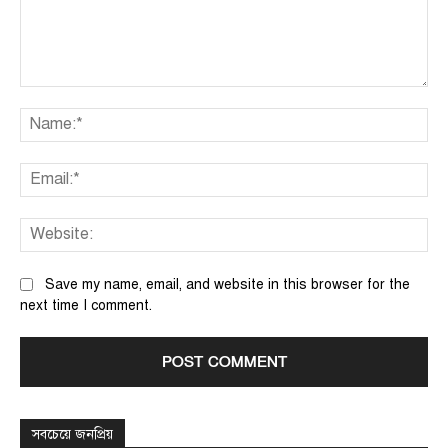
Comment:
Na
Ema
We
Save my name, email, and website in this browser for the
next time I comment.
সবচেয়ে জনপ্রিয়