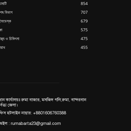
ামাটি
854
শেষ বিভাগ
707
ইফডেস্ক
679
্ষা
575
াস্থ্য ও চিকিৎসা
475
রাধ
455
রধান কার্যালয়ঃ রুমা বাজার, মসজিদ গলি,রুমা, বান্দরবান
র্বত্য জেলা।
িস হটলাইন নাম্বার: +8801606760388
মেইল : rumabarta23@gmail.com