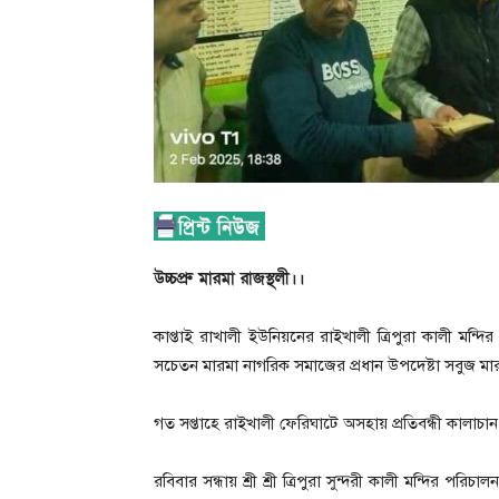
উচ্চপ্রু মারমা রাজস্থলী।।
কাপ্তাই রাখালী ইউনিয়নের রাইখালী ত্রিপুরা কালী মন্
সচেতন মারমা নাগরিক সমাজের প্রধান উপদেষ্টা সবুজ মা
গত সপ্তাহে রাইখালী ফেরিঘাটে অসহায় প্রতিবন্ধী কালাচান
রবিবার সন্ধায় শ্রী শ্রী ত্রিপুরা সুন্দরী কালী মন্দির পরি