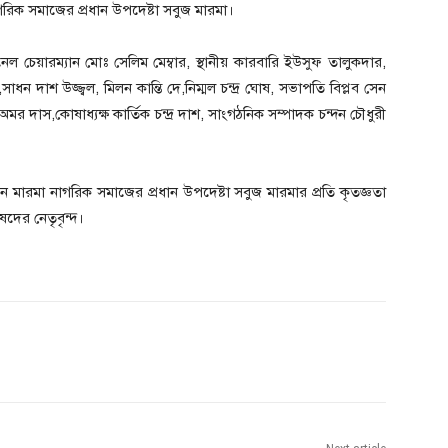
িক সমাজের প্রধান উপদেষ্টা সবুজ মারমা।
 চেয়ারম্যান মোঃ সেলিম মেম্বার, স্থানীয় কারবারি ইউসুফ তালুকদার,
ধন দাশ উজ্জ্বল, মিলন কান্তি দে,নিম্মল চন্দ্র ঘোষ, সভাপতি বিপ্লব সেন
 অমর দাস,কোষাধ্যক্ষ কার্তিক চন্দ্র দাশ, সাংগঠনিক সম্পাদক চন্দন চৌধুরী
ন মারমা নাগরিক সমাজের প্রধান উপদেষ্টা সবুজ মারমার প্রতি কৃতজ্ঞতা
ষদের নেতৃবৃন্দ।