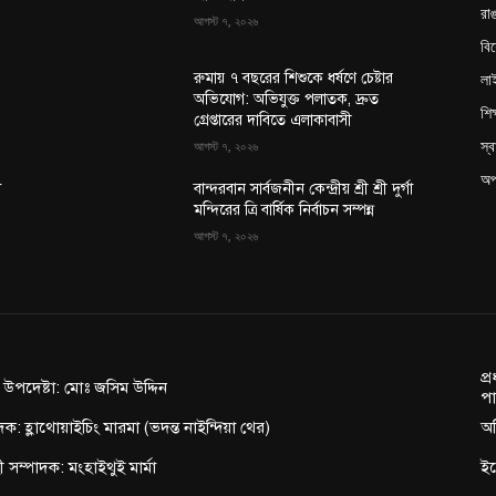
রাঙ
আগস্ট ৭, ২০২৬
বি
লা
রুমায় ৭ বছরের শিশুকে ধর্ষণে চেষ্টার
অভিযোগ: অভিযুক্ত পলাতক, দ্রুত
শিক
গ্রেপ্তারের দাবিতে এলাকাবাসী
স্ব
আগস্ট ৭, ২০২৬
অপ
া
বান্দরবান সার্বজনীন কেন্দ্রীয় শ্রী শ্রী দুর্গা
মন্দিরের ত্রি বার্ষিক নির্বাচন সম্পন্ন
আগস্ট ৭, ২০২৬
প্
ন উপদেষ্টা: মোঃ জসিম উদ্দিন
পা
দক: হ্লাথোয়াইচিং মারমা (ভদন্ত নাইন্দিয়া থের)
অফ
াহী সম্পাদক: মংহাইথুই মার্মা
ই