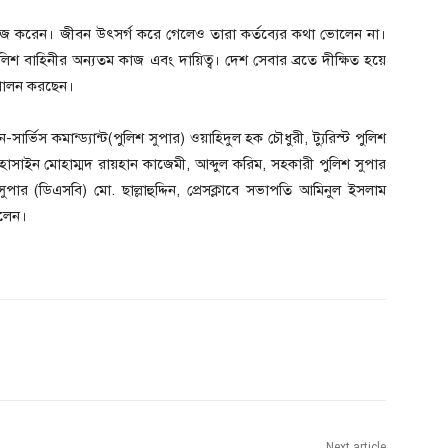
কাজ করেন। জীবন উৎসর্গ করে গেলেও তারা কর্তব্যের কথা ভোলেন না।
ুলিশ বাহিনীর অন্যতম কাজ এবং দায়িত্ব। দেশ সেবার ব্রতে দীক্ষিত হয়ে
ে পালন করছেন।
ার্ভিস কমান্ড্যান্ট(পুলিশ সুপার) ওয়াহিদুল হক চৌধুরী, ট্যুরিস্ট পুলিশ
 হোসাইন মোহাম্মদ রায়হান কাজেমী, আব্দুল করিম, সহকারী পুলিশ সুপার
পার (ডিএসবি) মো. ছাল্লাহুদ্দিন, প্রেসক্লাবে সভাপতি আমিনুল ইসলাম
িলেন।
Next article