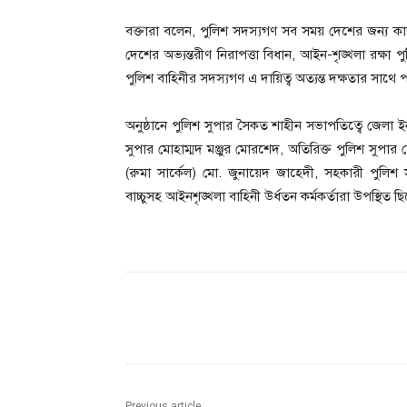
বক্তারা বলেন, পুলিশ সদস্যগণ সব সময় দেশের জন্য 
দেশের অভ্যন্তরীণ নিরাপত্তা বিধান, আইন-শৃঙ্খলা রক্ষা প
পুলিশ বাহিনীর সদস্যগণ এ দায়িত্ব অত্যন্ত দক্ষতার সাথ
অনুষ্ঠানে পুলিশ সুপার সৈকত শাহীন সভাপতিত্বে জেলা ইন-স
সুপার মোহাম্মদ মঞ্জুর মোরশেদ, অতিরিক্ত পুলিশ সুপার
(রুমা সার্কেল) মো. জুনায়েদ জাহেদী, সহকারী পুলিশ সু
বাচ্চুসহ আইনশৃঙ্খলা বাহিনী উর্ধতন কর্মকর্তারা উপস্থিত ছ
Share
Previous article