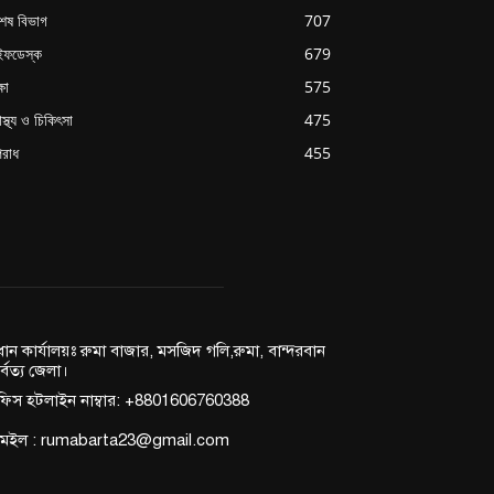
শেষ বিভাগ
707
ইফডেস্ক
679
্ষা
575
াস্থ্য ও চিকিৎসা
475
রাধ
455
রধান কার্যালয়ঃ রুমা বাজার, মসজিদ গলি,রুমা, বান্দরবান
র্বত্য জেলা।
িস হটলাইন নাম্বার: +8801606760388
মেইল : rumabarta23@gmail.com