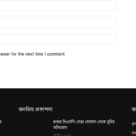
Name:*
Email:*
Website:
owser for the next time I comment.
জনপ্রিয় প্রকাশনা
জ
র
রুমার বিএনপি নেতা দোকান থেকে চুরির
বান
অভিযোগ
রাঙ
আগস্ট ৭, ২০২৬