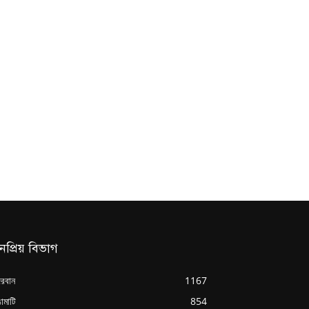
নপ্রিয় বিভাগ
্দরবান
1167
ামাটি
854