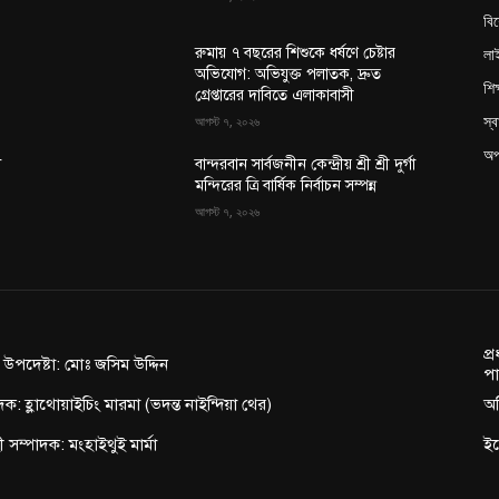
বি
লা
রুমায় ৭ বছরের শিশুকে ধর্ষণে চেষ্টার
অভিযোগ: অভিযুক্ত পলাতক, দ্রুত
শিক
গ্রেপ্তারের দাবিতে এলাকাবাসী
স্ব
আগস্ট ৭, ২০২৬
অপ
া
বান্দরবান সার্বজনীন কেন্দ্রীয় শ্রী শ্রী দুর্গা
মন্দিরের ত্রি বার্ষিক নির্বাচন সম্পন্ন
আগস্ট ৭, ২০২৬
প্
ন উপদেষ্টা: মোঃ জসিম উদ্দিন
পা
দক: হ্লাথোয়াইচিং মারমা (ভদন্ত নাইন্দিয়া থের)
অফ
াহী সম্পাদক: মংহাইথুই মার্মা
ই