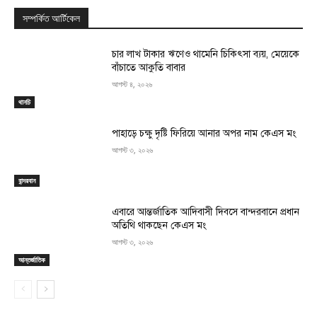
সম্পর্কিত আর্টিকেল
চার লাখ টাকার ঋণেও থামেনি চিকিৎসা ব্যয়, মেয়েকে
বাঁচাতে আকুতি বাবার
আগস্ট ৪, ২০২৬
থানচি
পাহাড়ে চক্ষু দৃষ্টি ফিরিয়ে আনার অপর নাম কেএস মং
আগস্ট ৩, ২০২৬
বান্দরবান
এবারে আন্তর্জাতিক আদিবাসী দিবসে বান্দরবানে প্রধান
অতিথি থাকছেন কেএস মং
আগস্ট ৩, ২০২৬
আন্তর্জাতিক