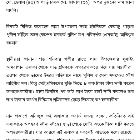
মো. হেলাল (৪০) ও গাড়ি চালক মো. জামাল (৩২)। অপর দুজনের নাম জানা
যায়নি।
বিষয়টি নিশ্চিত করেছেন লামা উপজেলা সরই ইউনিয়নে কেয়াজু পাড়ার
পুলিশ ফাঁড়ির তদন্ত কেন্দ্রের ইনচার্জ পুলিশ উপ-পরিদর্শক (এসআই) আতিকুর
রহমান।
স্থানীয়রা জানান, গত শনিবার গভীর রাতে লামা উপজেলার লুলাইং
আমবাগান এলাকা থেকে সাত শ্রমিককে অপহরণ করে নিয়ে যায় সন্ত্রাসীরা।
এরপর থেকে তাদের উদ্ধার অভিযানে নামে পুলিশ ও সেনা সদস্যের যৌথ
বাহিনীর দল। কিন্তু সেই শ্রমিকদের মুক্তি দিতে ৮ লক্ষ টাকা চাঁদা দাবী করেন
অপহরণকারীরা। টানা তিনদিন পর আট লাখ টাকা চাদাঁ দাবি করলেও চার
লাখ টাকার অর্থের বিনিময়ে শ্রমিকদের ছেড়ে দিয়েছে অপহনকারীরা।
নাম প্রকাশে অনিচ্ছুক ওই এলাকার ওয়ার্ড সদস্য বলেন, প্রতিনিয়ত এই
এলাকাতে অপহরণ ঘটনা ঘটছে। ছাড়া পেতে মোটা অংকে টাকা দাবি করছে
অপহরণকারীরা। যার কারণে এই এলাকার সকলেই আতংকে মধ্যে রয়েছে।