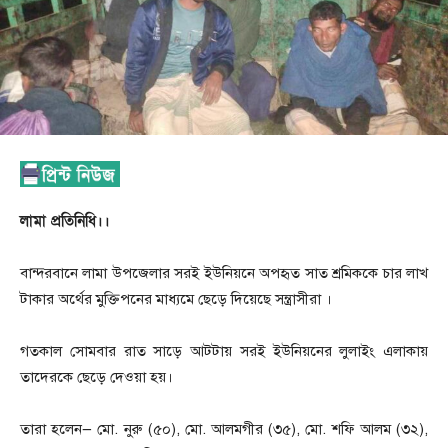
লামা প্রতিনিধি।।
বান্দরবানে লামা উপজেলার সরই ইউনিয়নে অপহৃত সাত শ্রমিককে চার লাখ
টাকার অর্থের মুক্তিপনের মাধ্যমে ছেড়ে দিয়েছে সন্ত্রাসীরা ।
গতকাল সোমবার রাত সাড়ে আটটায় সরই ইউনিয়নের লুলাইং এলাকায়
তাদেরকে ছেড়ে দেওয়া হয়।
তারা হলেন— মো. নুরু (৫০), মো. আলমগীর (৩৫), মো. শফি আলম (৩২),