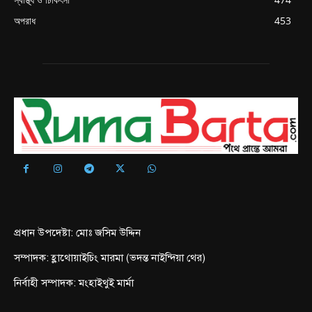
অপরাধ
453
প্রধান উপদেষ্টা: মোঃ জসিম উদ্দিন
সম্পাদক: হ্লাথোয়াইচিং মারমা (ভদন্ত নাইন্দিয়া থের)
নির্বাহী সম্পাদক: মংহাইথুই মার্মা