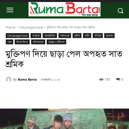
Home
Uncategorized
মুক্তিপণ দিয়ে ছাড়া পেল অপহৃত সাত শ্রমিক
Uncategorized
অন্যান্য
আন্তর্জাতিক
আবাহাওয়া
দুর্ঘটনা
পর্যটন
বাণিজ্য
বান্দরবান
লামা
বিশেষ বিভাগ
লাইফডেস্ক
স্বাস্থ্য ও চিকিৎসা
মুক্তিপণ দিয়ে ছাড়া পেল অপহৃত সাত
শ্রমিক
By
Ruma Barta
ফেব্রুয়ারি ৪, ২০২৫
137
0