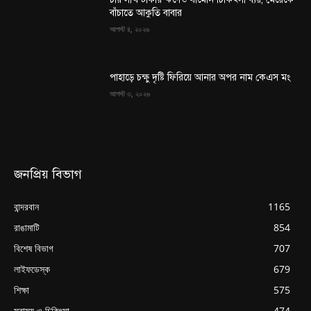
বাঁচাতে আকুতি বাবার
আগস্ট ৪, ২০২৬
পাহাড়ে চক্ষু দৃষ্টি ফিরিয়ে আনার অপর নাম কেএস মং
আগস্ট ৩, ২০২৬
জনপ্রিয় বিভাগ
বান্দরবান
1165
রাঙামাটি
854
বিশেষ বিভাগ
707
লাইফডেস্ক
679
শিক্ষা
575
স্বাস্থ্য ও চিকিৎসা
474