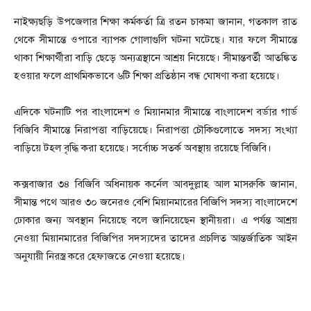
নাইক্ষ্যছড়ি উপজেলার শিক্ষা কর্মকর্তা ত্রি রতন চাকমা জানান, গতকাল রাত
থেকে সীমান্তে ওপারে ব্যাপক গোলাগুলি ঘটনা ঘটেছে। যার ফলে সীমান্তে
থাকা শিক্ষার্থীরা বাড়ি ছেড়ে অন্যত্রস্থানে আশ্রয় নিয়েছে। সীমান্তবর্তী আতঙ্কিত
হওয়ার ফলে প্রাথমিকভাবে ৬টি শিক্ষা প্রতিষ্ঠান বন্ধ ঘোষণা করা হয়েছে।
এদিকে ঘটনাটি পর বাংলাদেশ ও মিয়ানমার সীমান্তে বাংলাদেশ বর্ডার গার্ড
বিজিবি সীমান্তে নিরাপত্তা বাড়িয়েছে। নিরাপত্তা চৌকিগুলোতে সদস্য সংখ্যা
বাড়িয়ে টহল বৃদ্ধি করা হয়েছে। সর্বোচ্চ সতর্ক অবস্থায় রয়েছে বিজিবি।
কক্সবাজার ৩৪ বিজিবি অধিনায়ক কর্নেল আবদুল্লাহ আল মাসরুকি জানান,
সীমান্ত পথে আরও ৩০ জনেরও বেশি মিয়ানমারের বিজিপি সদস্য বাংলাদেশে
ঢোকার জন্য অবস্থান নিয়েছে বলে জানিয়েছেন স্থানীয়রা। এ পর্যন্ত আশ্রয়
নেওয়া মিয়ানমারের বিজিপির সদস্যদের তাদের প্রচলিত আন্তর্জাতিক আইন
অনুযায়ী নিরস্ত্র করে হেফাজতে নেওয়া হয়েছে।