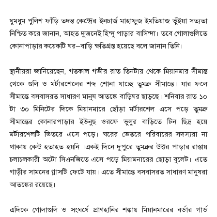
ঘুমধুম পুলিশ ফাঁড়ি তদন্ত কেন্দ্রের ইনচার্জ মাহাফুজ ইমতিয়াজ ভুঁইয়া সত্যতা
নিশ্চিত করে জানান, আহত দুজনেই হিন্দু পাড়ার বাসিন্দা। তবে গোলাগুলিতে
কোনাপাড়ার কয়েকটি ঘর—বাড়ি ক্ষতিগ্রস্ত হয়েছে বলে জানান তিনি।
স্থানীয়রা জানিয়েছেন, গতকাল গভীর রাত তিনটায় থেকে মিয়ানমার সীমান্ত
থেকে গুলি ও মর্টারশেলের শব্দ শোনা যাচ্ছে তুমব্রু সীমান্তে। যার ফলে
সীমান্তে বসবাসরত সাধারণ মানুষ আতঙ্কে বাড়িঘর ছাড়ছে। শনিবার রাত ১০
টা ৩০ মিনিটের দিকে মিয়ানমারে ছোঁড়া মর্টারশেল এসে পড়ে তুমব্রু
সীমান্তের কোনারপাড়ার ইউনুছ ওরফে ভুলুর বাড়িতে টিন ছিদ্র হয়ে
মর্টারশেলটি ভিতরে এসে পড়ে। ঘরের ভেতরে পরিবারের সদস্যরা না
থাকায় কেউ হতাহত হয়নি ।একই দিনে দুপুরে তুমব্রুর উত্তর পাড়ার রাস্তায়
চলাচলকারী অটো সিএনজিতে এসে পড়ে মিয়ামনারের ছোড়া বুলেট। এতে
গাড়ীর সামনের গ্লাসটি ফেটে যায়। এতে সীমান্তে বসবাসরত সাধারণ মানুষরা
আতঙ্কের রয়েছে।
এদিকে গোলাগুলি ও সংঘর্ষে প্রাণহানির শঙ্কায় মিয়ানমারের বর্ডার গার্ড