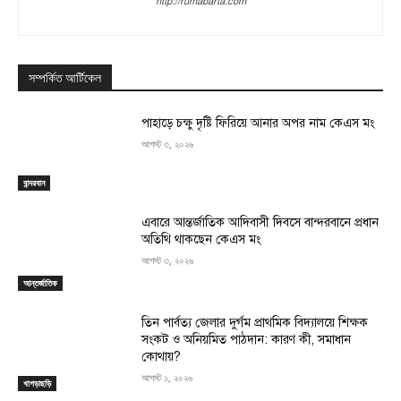
http://rumabarta.com
সম্পর্কিত আর্টিকেল
পাহাড়ে চক্ষু দৃষ্টি ফিরিয়ে আনার অপর নাম কেএস মং
আগস্ট ৩, ২০২৬
বান্দরবান
এবারে আন্তর্জাতিক আদিবাসী দিবসে বান্দরবানে প্রধান
অতিথি থাকছেন কেএস মং
আগস্ট ৩, ২০২৬
আন্তর্জাতিক
তিন পার্বত্য জেলার দুর্গম প্রাথমিক বিদ্যালয়ে শিক্ষক
সংকট ও অনিয়মিত পাঠদান: কারণ কী, সমাধান
কোথায়?
আগস্ট ১, ২০২৬
খাগড়াছড়ি