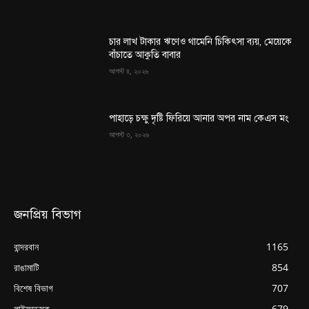
চার লাখ টাকার ঋণেও থামেনি চিকিৎসা ব্যয়, মেয়েকে
বাঁচাতে আকুতি বাবার
আগস্ট ৪, ২০২৬
পাহাড়ে চক্ষু দৃষ্টি ফিরিয়ে আনার অপর নাম কেএস মং
আগস্ট ৩, ২০২৬
জনপ্রিয় বিভাগ
বান্দরবান
1165
রাঙামাটি
854
বিশেষ বিভাগ
707
লাইফডেস্ক
679