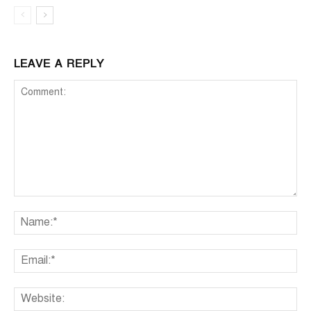
LEAVE A REPLY
Comment:
Na
Ema
We