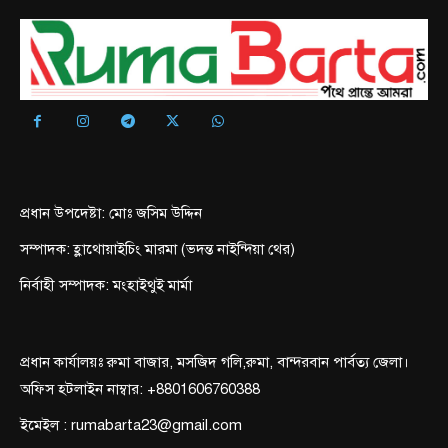
প্রধান উপদেষ্টা: মোঃ জসিম উদ্দিন
সম্পাদক: হ্লাথোয়াইচিং মারমা (ভদন্ত নাইন্দিয়া থের)
নির্বাহী সম্পাদক: মংহাইথুই মার্মা
প্রধান কার্যালয়ঃ রুমা বাজার, মসজিদ গলি,রুমা, বান্দরবান পার্বত্য জেলা।
অফিস হটলাইন নাম্বার: +8801606760388
ইমেইল : rumabarta23@gmail.com