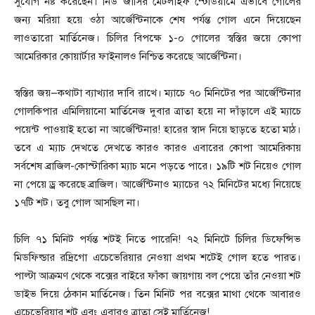
সুযোগ নষ্ট করেছেন। নিউ জার্সির মেটলাইফ স্টেডিয়ামে এভাবে গোলের
জন্য মরিয়া হয়ে ওঠা আর্জেন্টিনাকে শেষ পর্যন্ত গোল এনে দিয়েছেন
লাওতারো মার্তিনেজ। চিলির বিপক্ষে ১-০ গোলের স্বস্তির জয়ে কোপা
আমেরিকার কোয়ার্টার ফাইনালও নিশ্চিত করেছে আর্জেন্টিনা।
স্বস্তির জয়—কথাটা ব্যাখ্যার দাবি রাখে। ম্যাচে ৭০ মিনিটের পর আর্জেন্টিনার
গোলকিপার এমিলিয়ানো মার্তিনেজ দুবার ত্রাতা হয়ে না দাঁড়ালে এই ম্যাচে
পয়েন্ট পাওয়াই হতো না আর্জেন্টিনার! হারের স্বাদ নিয়ে ছাড়তে হতো মাঠ।
তবে এ ম্যাচ দেখতে দেখতে কারও কারও এবারের কোপা আমেরিকায়
সর্বশেষ ব্রাজিল-কোস্টারিকা ম্যাচ মনে পড়তে পারে। ১৯টি শট নিয়েও গোল
না পেয়ে ড্র করেছে ব্রাজিল। আর্জেন্টিনাও ম্যাচের ৭২ মিনিটের মধ্যে নিয়েছে
১৭টি শট। তবু গোল আসছিল না।
চিলি ৭১ মিনিট পর্যন্ত শটই নিতে পারেনি! ৭২ মিনিটে চিলির ডিফেন্সিভ
মিডফিল্ডার রদ্রিগো এচেভেরিয়ার নেওয়া প্রথম শটেই গোল হতে পারত।
পাল্টা আক্রমণ থেকে বক্সের বাইরে ফাঁকা জায়গায় বল পেয়ে তাঁর নেওয়া শট
ডাইভ দিয়ে ঠেকান মার্তিনেজ। তিন মিনিট পর বক্সের মাথা থেকে আবারও
এচেভেরিয়ার শট এবং এবারও ত্রাতা সেই মার্তিনেজ!