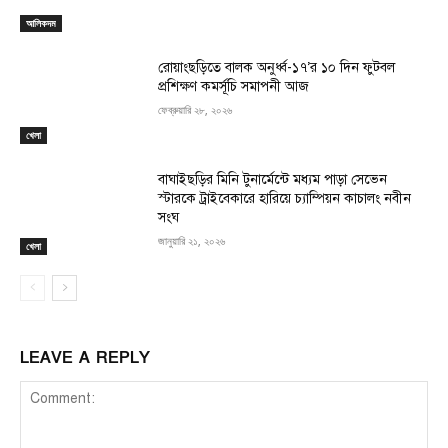
আলিকদম
রোয়াংছড়িতে বালক অনুর্ধ্ব-১৭’র ১০ দিন ফুটবল
প্রশিক্ষণ কমর্সূচি সমাপনী আজ
ফেব্রুয়ারি ২৮, ২০২৬
খেলা
বাঘাইছড়ির মিনি টুনার্মেন্টে মধ্যম পাড়া সেভেন
স্টারকে ট্রাইবেকারে হারিয়ে চ্যাম্পিয়ন কাচালং নবীন
সংঘ
জানুয়ারি ২১, ২০২৬
খেলা
LEAVE A REPLY