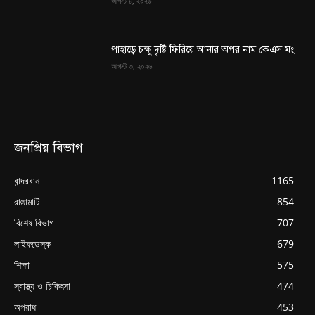
আগস্ট ৪, ২০২৬
পাহাড়ে চক্ষু দৃষ্টি ফিরিয়ে আনার অপর নাম কেএস মং
আগস্ট ৩, ২০২৬
জনপ্রিয় বিভাগ
বান্দরবান
1165
রাঙামাটি
854
বিশেষ বিভাগ
707
লাইফডেস্ক
679
শিক্ষা
575
স্বাস্থ্য ও চিকিৎসা
474
অপরাধ
453