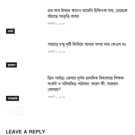
চার লাখ টাকার ঋণেও থামেনি চিকিৎসা ব্যয়, মেয়েকে
বাঁচাতে আকুতি বাবার
আগস্ট ৪, ২০২৬
থানচি
পাহাড়ে চক্ষু দৃষ্টি ফিরিয়ে আনার অপর নাম কেএস মং
আগস্ট ৩, ২০২৬
বান্দরবান
তিন পার্বত্য জেলার দুর্গম প্রাথমিক বিদ্যালয়ে শিক্ষক
সংকট ও অনিয়মিত পাঠদান: কারণ কী, সমাধান
কোথায়?
আগস্ট ১, ২০২৬
খাগড়াছড়ি
LEAVE A REPLY