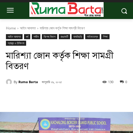
Home
আইন আদালত
মারিশ্যা জোন কর্তৃক শিক্ষা সামগ্রী বিতরণ
আইন আদালত
ধর্ম
পর্যটন
বিশেষ বিভাগ
রাঙামাটি
বাঘাইছড়ি
লাইফডেস্ক
শিক্ষা
স্বাস্থ্য ও চিকিৎসা
মারিশ্যা জোন কর্তৃক শিক্ষা সামগ্রী
বিতরণ
By
Ruma Barta
জানুয়ারি ২৯, ২০২৫
130
0