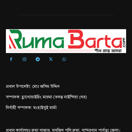
প্রধান উপদেষ্টা: মোঃ জসিম উদ্দিন
সম্পাদক: হ্লাথোয়াইচিং মারমা (ভদন্ত নাইন্দিয়া থের)
নির্বাহী সম্পাদক: মংহাইথুই মার্মা
প্রধান কার্যালয়ঃ রুমা বাজার, মসজিদ গলি,রুমা, বান্দরবান পার্বত্য জেলা।