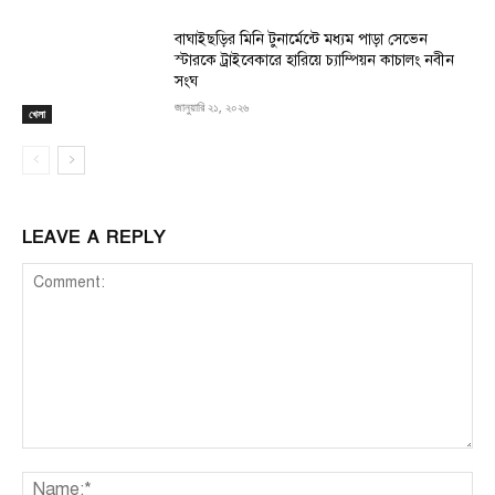
বাঘাইছড়ির মিনি টুনার্মেন্টে মধ্যম পাড়া সেভেন
স্টারকে ট্রাইবেকারে হারিয়ে চ্যাম্পিয়ন কাচালং নবীন
সংঘ
জানুয়ারি ২১, ২০২৬
খেলা
LEAVE A REPLY
Comment:
Na