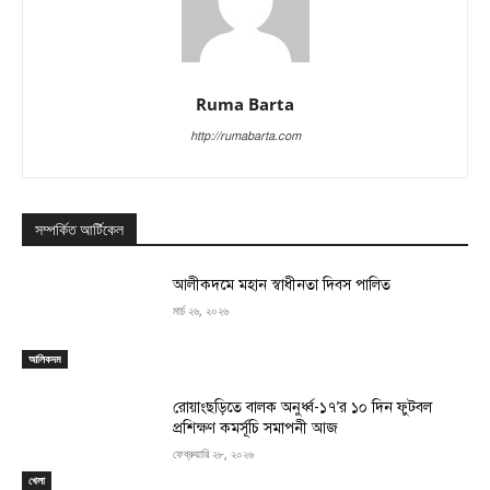
Ruma Barta
http://rumabarta.com
সম্পর্কিত আর্টিকেল
‎আলীকদমে মহান স্বাধীনতা দিবস পালিত
মার্চ ২৬, ২০২৬
আলিকদম
রোয়াংছড়িতে বালক অনুর্ধ্ব-১৭’র ১০ দিন ফুটবল
প্রশিক্ষণ কমর্সূচি সমাপনী আজ
ফেব্রুয়ারি ২৮, ২০২৬
খেলা