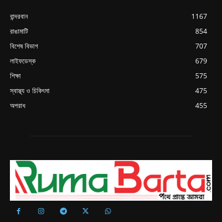
বান্দরবান
1167
রাঙামাটি
854
বিশেষ বিভাগ
707
লাইফডেস্ক
679
শিক্ষা
575
স্বাস্থ্য ও চিকিৎসা
475
অপরাধ
455