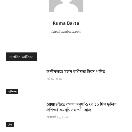
Ruma Barta
http://rumabarta.com
সম্পর্কিত আর্টিকেল
‎আলীকদমে মহান স্বাধীনতা দিবস পালিত
মার্চ ২৬, ২০২৬
আলিকদম
রোয়াংছড়িতে বালক অনুর্ধ্ব-১৭’র ১০ দিন ফুটবল
প্রশিক্ষণ কমর্সূচি সমাপনী আজ
ফেব্রুয়ারি ২৮, ২০২৬
খেলা