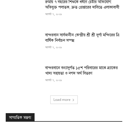
রুমায় ৭ বছরের শিশুকে ধর্ষণে চেষ্টার অভিযোগ:
অভিযুক্ত পলাতক, দ্রুত গ্রেপ্তারের দাবিতে এলাকাবাসী
আগস্ট ৭, ২০২৬
বান্দরবান সার্বজনীন কেন্দ্রীয় শ্রী শ্রী দুর্গা মন্দিরের ত্রি
বার্ষিক নির্বাচন সম্পন্ন
আগস্ট ৭, ২০২৬
বান্দরবানে বন্যাদুর্গত ১৫শ পরিবারের মাঝে ব্র্যাকের
খাদ্য সহায়তা ও নগদ অর্থ বিতরণ
আগস্ট ৭, ২০২৬
Load more
সাম্প্রতিক মন্তব্য