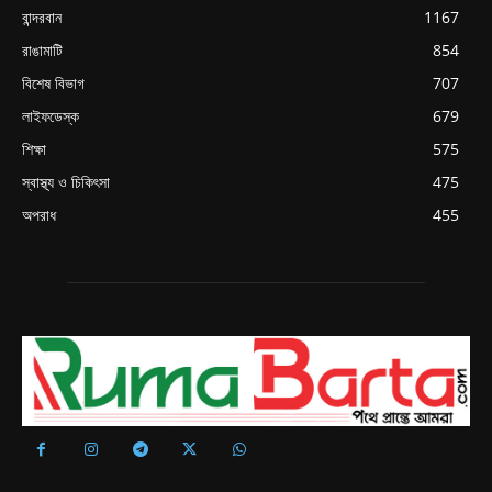
বান্দরবান
1167
রাঙামাটি
854
বিশেষ বিভাগ
707
লাইফডেস্ক
679
শিক্ষা
575
স্বাস্থ্য ও চিকিৎসা
475
অপরাধ
455