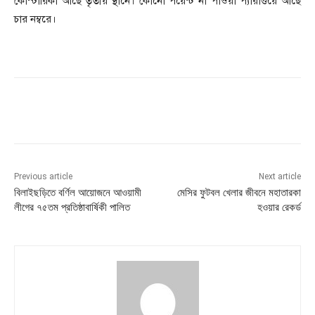
কোস্টারিকা আছে তৃতীয় স্থানে। কোনো পয়েন্ট না পাওয়া প্যারাগুয়ে আছে
চার নম্বরে।
Previous article
Next article
বিলাইছড়িতে বর্ণিল আয়োজনে আওয়ামী
মেসির ফুটবল খেলার জীবনে মহাতারকা
লীগের ৭৫তম প্রতিষ্ঠাবার্ষিকী পালিত
হওয়ার রেকর্ড