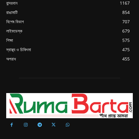
বান্দরবান
1167
রাঙামাটি
854
বিশেষ বিভাগ
707
লাইফডেস্ক
679
শিক্ষা
575
স্বাস্থ্য ও চিকিৎসা
475
অপরাধ
455