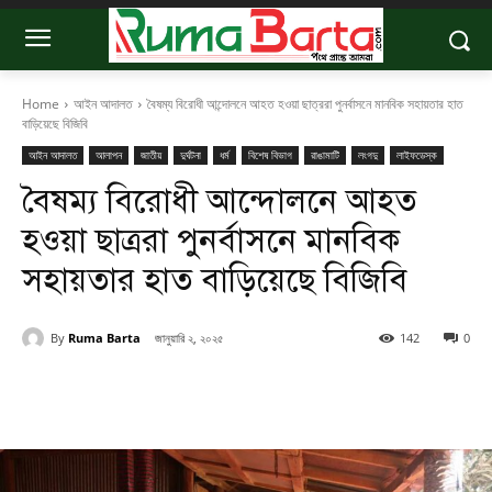
Home
আইন আদালত
বৈষম্য বিরোধী আন্দোলনে আহত হওয়া ছাত্ররা পুনর্বাসনে মানবিক সহায়তার হাত
বাড়িয়েছে বিজিবি
আইন আদালত
আলাপন
জাতীয়
দুর্ঘটনা
ধর্ম
বিশেষ বিভাগ
রাঙামাটি
লংগদু
লাইফডেস্ক
বৈষম্য বিরোধী আন্দোলনে আহত
হওয়া ছাত্ররা পুনর্বাসনে মানবিক
সহায়তার হাত বাড়িয়েছে বিজিবি
By
Ruma Barta
জানুয়ারি ২, ২০২৫
142
0