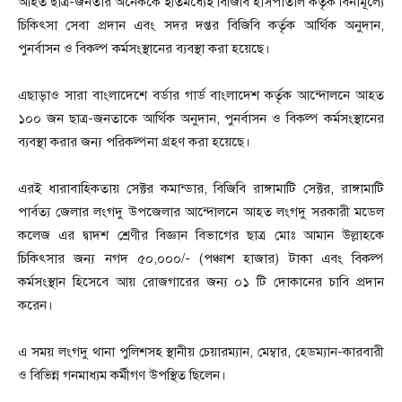
আহত ছাত্র-জনতার অনেককে ইতিমধ্যেই বিজিবি হাসপাতাল কর্তৃক বিনামূল্যে
চিকিৎসা সেবা প্রদান এবং সদর দপ্তর বিজিবি কর্তৃক আর্থিক অনুদান,
পুনর্বাসন ও বিকল্প কর্মসংস্থানের ব্যবস্থা করা হয়েছে।
এছাড়াও সারা বাংলাদেশে বর্ডার গার্ড বাংলাদেশ কর্তৃক আন্দোলনে আহত
১০০ জন ছাত্র-জনতাকে আর্থিক অনুদান, পুনর্বাসন ও বিকল্প কর্মসংস্থানের
ব্যবস্থা করার জন্য পরিকল্পনা গ্রহণ করা হয়েছে।
এরই ধারাবাহিকতায় সেক্টর কমান্ডার, বিজিবি রাঙ্গামাটি সেক্টর, রাঙ্গামাটি
পার্বত্য জেলার লংগদু উপজেলার আন্দোলনে আহত লংগদু সরকারী মডেল
কলেজ এর দ্বাদশ শ্রেণীর বিজ্ঞান বিভাগের ছাত্র মোঃ আমান উল্লাহকে
চিকিৎসার জন্য নগদ ৫০,০০০/- (পঞ্চাশ হাজার) টাকা এবং বিকল্প
কর্মসংস্থান হিসেবে আয় রোজগারের জন্য ০১ টি দোকানের চাবি প্রদান
করেন।
এ সময় লংগদু থানা পুলিশসহ স্থানীয় চেয়ারম্যান, মেম্বার, হেডম্যান-কারবারী
ও বিভিন্ন গনমাধ্যম কর্মীগণ উপস্থিত ছিলেন।