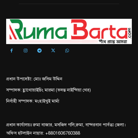
প্রধান উপদেষ্টা: মোঃ জসিম উদ্দিন
সম্পাদক: হ্লাথোয়াইচিং মারমা (ভদন্ত নাইন্দিয়া থের)
নির্বাহী সম্পাদক: মংহাইথুই মার্মা
প্রধান কার্যালয়ঃ রুমা বাজার, মসজিদ গলি,রুমা, বান্দরবান পার্বত্য জেলা।
অফিস হটলাইন নাম্বার: +8801606760388