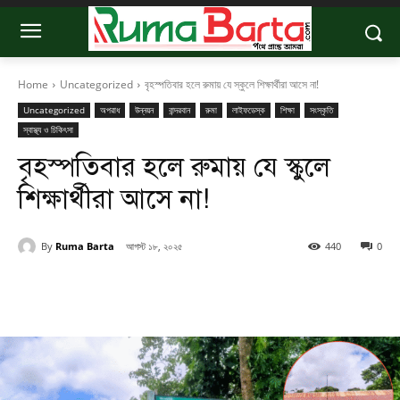
Home
Uncategorized
বৃহস্পতিবার হলে রুমায় যে স্কুলে শিক্ষার্থীরা আসে না!
Uncategorized
অপরাধ
উন্নয়ন
বান্দরবান
রুমা
লাইফডেস্ক
শিক্ষা
সংস্কৃতি
স্বাস্থ্য ও চিকিৎসা
বৃহস্পতিবার হলে রুমায় যে স্কুলে
শিক্ষার্থীরা আসে না!
By
Ruma Barta
আগস্ট ১৮, ২০২৫
440
0