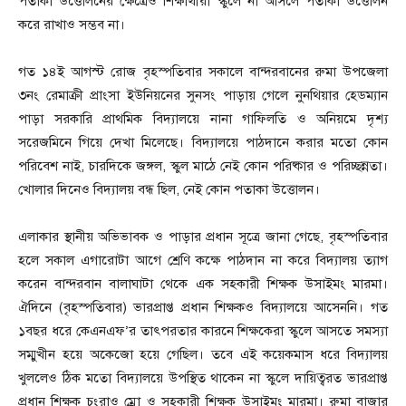
পতাকা উত্তোলনের ক্ষেত্রেও শিক্ষার্থীরা স্কুলে না আসলে পতাকা উত্তোলন
করে রাখাও সম্ভব না।
গত ১৪ই আগস্ট রোজ বৃহস্পতিবার সকালে বান্দরবানের রুমা উপজেলা
৩নং রেমাক্রী প্রাংসা ইউনিয়নের সুনসং পাড়ায় গেলে নুনথিয়ার হেডম্যান
পাড়া সরকারি প্রাথমিক বিদ্যালয়ে নানা গাফিলতি ও অনিয়মে দৃশ্য
সরেজমিনে গিয়ে দেখা মিলেছে। বিদ্যালয়ে পাঠদানে করার মতো কোন
পরিবেশ নাই, চারদিকে জঙ্গল, স্কুল মাঠে নেই কোন পরিষ্কার ও পরিচ্ছন্নতা।
খোলার দিনেও বিদ্যালয় বন্ধ ছিল, নেই কোন পতাকা উত্তোলন।
এলাকার স্থানীয় অভিভাবক ও পাড়ার প্রধান সূত্রে জানা গেছে, বৃহস্পতিবার
হলে সকাল এগারোটা আগে শ্রেণি কক্ষে পাঠদান না করে বিদ্যালয় ত্যাগ
করেন বান্দরবান বালাঘাটা থেকে এক সহকারী শিক্ষক উসাইমং মারমা।
ঐদিনে (বৃহস্পতিবার) ভারপ্রাপ্ত প্রধান শিক্ষকও বিদ্যালয়ে আসেননি। গত
১বছর ধরে কেএনএফ’র তাৎপরতার কারনে শিক্ষকেরা স্কুলে আসতে সমস্যা
সম্মুখীন হয়ে অকেজো হয়ে গেছিল। তবে এই কয়েকমাস ধরে বিদ্যালয়
খুললেও ঠিক মতো বিদ্যালয়ে উপস্থিত থাকেন না স্কুলে দায়িত্বরত ভারপ্রাপ্ত
প্রধান শিক্ষক চংরাও ম্রো ও সহকারী শিক্ষক উসাইমং মারমা। রুমা বাজার