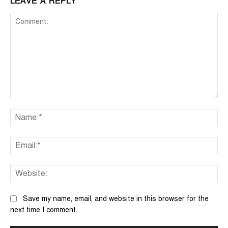
LEAVE A REPLY
Comment:
Na
Ema
We
Save my name, email, and website in this browser for the
next time I comment.