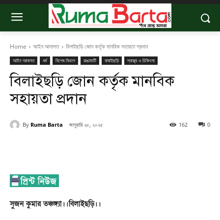
Home
আইন আদালত
বিলাইছড়ি জোন কর্তৃক মানবিক সহায়তা প্রদান
আইন আদালত
ধর্ম
বিশেষ বিভাগ
রাঙামাটি
বাঘাইছড়ি
স্বাস্থ্য ও চিকিৎসা
বিলাইছড়ি জোন কর্তৃক মানবিক
সহায়তা প্রদান
By
Ruma Barta
জানুয়ারি ২৮, ২০২৫
162
0
সুজন কুমার তঞ্চঙ্গ্যা।।বিলাইছড়ি।।