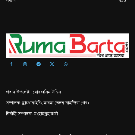
অপরাধ
455
প্রধান উপদেষ্টা: মোঃ জসিম উদ্দিন
সম্পাদক: হ্লাথোয়াইচিং মারমা (ভদন্ত নাইন্দিয়া থের)
নির্বাহী সম্পাদক: মংহাইথুই মার্মা