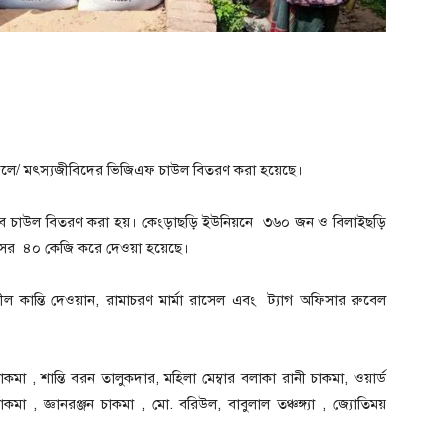
জেলে/ মৎস্যজীবিদের ভিজিএফ চাউল বিতরণ করা হয়েছে।
এইসব চাউল বিতরণ করা হয়। কেংড়াছড়ি ইউনিয়নে ৩৬০ জন ও বিলাইছড়ি
সের ৪০ কেজি করে দেওয়া হয়েছে।
ল কান্তি দেওয়ান, রামাচরণ মার্মা রাসেল এবং ট্যাগ অফিসার রুবেল
মা , শান্তি বরন তালুকদার, মহিলা মেম্বার বলাকা রানী চাকমা, ওয়ার্ড
মা , জ্ঞানরঞ্জন চাকমা , মো. বরিউল, বাবুলাল তঞ্চঙ্গ্যা , জ্যোতিময়