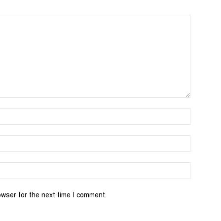
Name:*
Email:*
Website:
owser for the next time I comment.