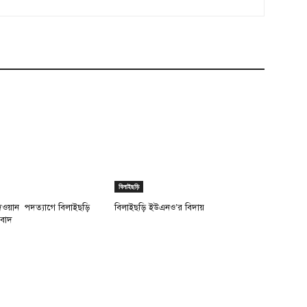
বিলাইছড়ি
দেওয়ান পদত্যাগে বিলাইছড়ি
বিলাইছড়ি ইউএনও’র বিদায়
িবাদ