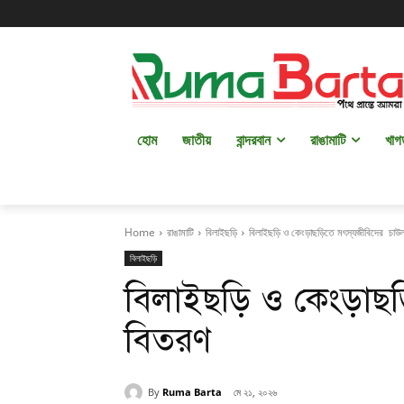
হোম
জাতীয়
বান্দরবান
রাঙামাটি
খাগ
Home
রাঙামাটি
বিলাইছড়ি
বিলাইছড়ি ও কেংড়াছড়িতে মৎস্যজীবিদের চা
বিলাইছড়ি
বিলাইছড়ি ও কেংড়াছ
বিতরণ
By
Ruma Barta
মে ২১, ২০২৬