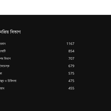
নপ্রিয় বিভাগ
্দরবান
1167
ামাটি
854
শেষ বিভাগ
707
ইফডেস্ক
679
্ষা
575
াস্থ্য ও চিকিৎসা
475
রাধ
455