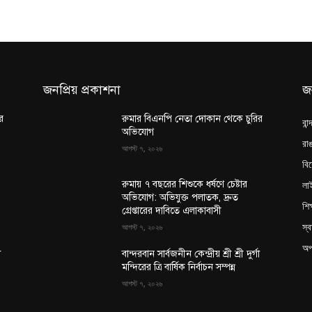
জনপ্রিয় প্রকাশনা
জ
র
রুমার বিএনপি নেতা দোকান থেকে চুরির
বান
অভিযোগ
রাঙ
আগস্ট ৭, ২০২৬
বি
লা
রুমায় ৭ বছরের শিশুকে ধর্ষণে চেষ্টার
অভিযোগ: অভিযুক্ত পলাতক, দ্রুত
শিক
গ্রেপ্তারের দাবিতে এলাকাবাসী
স্ব
আগস্ট ৭, ২০২৬
অপ
া
বান্দরবান সার্বজনীন কেন্দ্রীয় শ্রী শ্রী দুর্গা
মন্দিরের ত্রি বার্ষিক নির্বাচন সম্পন্ন
আগস্ট ৭, ২০২৬