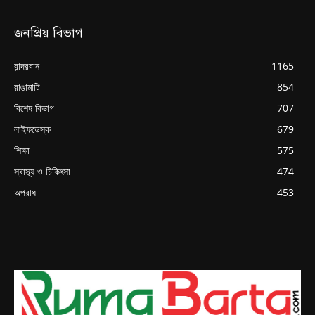
জনপ্রিয় বিভাগ
বান্দরবান
1165
রাঙামাটি
854
বিশেষ বিভাগ
707
লাইফডেস্ক
679
শিক্ষা
575
স্বাস্থ্য ও চিকিৎসা
474
অপরাধ
453