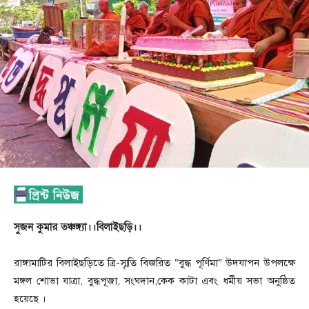
সুজন কুমার তঞ্চঙ্গ্যা।।বিলাইছড়ি।।
রাঙ্গামাটির বিলাইছড়িতে ত্রি-স্মৃতি বিজরিত “বুদ্ধ পূর্ণিমা” উদযাপন উপলক্ষে
মঙ্গল শোভা যাত্রা, বুদ্ধপূজা, সংঘদান,কেক কাটা এবং ধর্মীয় সভা অনুষ্ঠিত
হয়েছে ।