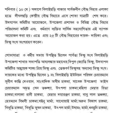
শনিবার ( ১০ মে ) সকালে বিলাইছড়ি বাজার সার্বজনীন বৌদ্ধ বিহার এলাকা
হতে দীঘলছড়ি কেন্দ্রীয় বৌদ্ধ বিহারে এসে শোভা যাত্রাটি শেষ করে।
উদযাপন কমিটির আয়োজনে, উপজেলা প্রশাসন ও বিভিন্ন বৌদ্ধ বিহার
পরিচালনা কমিটি এবং ধর্মপ্রাণ ব্যক্তির সার্বিক সহযোগিতায় এই ব্যাপক
আয়োজন করা হয়। এতে প্রায় ২৫ টি বৌদ্ধ বিহারের দায়ক- দায়িকা এবং
ভিক্ষু সংঘ অংশগ্রহণ করেন।
শোভাযাত্রা ও ধর্মীয় সভায় উপস্থিত ছিলেন পার্বত্য ভিক্ষু সংঘ বিলাইছড়ি
উপজেলা শাখার সভাপতি আয্যলঙ্কার মহাথের,বিপুল জ্যোতি ভিক্ষু, উদযাপন
কমিটির আহ্বায়ক শাক্য প্রিয় ভিক্ষু এবং তেজবর্ণ ভিক্ষুসহ অন্যান্য ভিক্ষু সংঘ।
দায়কের মধ্যে উপস্থিত ছিলেন ১ নং বিলাইছড়ি ইউনিয়ন পরিষদ চেয়ারম্যান
সুনীল কান্তি দেওয়ান, সাংবাদিক অসীম চাকমা, সাবেক উপজেলা ভাইস
চেয়ারম্যান অমৃত সেন তঞ্চঙ্গ্যা, উৎপলা চাকমা,মহিলা মেম্বার রিতা
চাকমা,বালাকা রানী চাকমা, মেম্বার দয়ারঞ্জণ চাকমা, বাবু লাল তঞ্চঙ্গ্যা,
হেডম্যান বিমলী চাকমা,সইনু মার্মা, সাথোয়াই মার্মা,অরুন বিকাশ চাকমা,
বিভূতি চাকমা, বিভূতি ভুষন চাকমা, উৎপল মার্মা,উষামং মার্মা,ধনমুনি চাকমা,