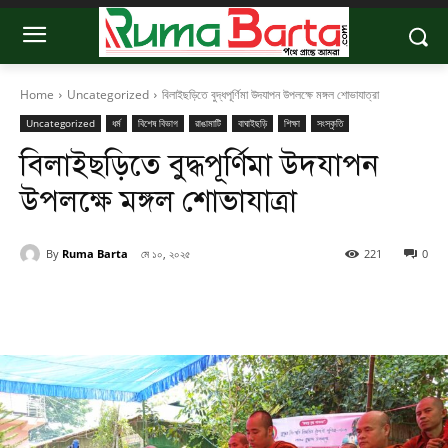
Home
Uncategorized
বিলাইছড়িতে বুদ্ধপূর্ণিমা উদযাপন উপলক্ষে মঙ্গল শোভাযাত্রা
Uncategorized
ধর্ম
বিশেষ বিভাগ
রাঙামাটি
বাঘাইছড়ি
শিক্ষা
সংস্কৃতি
বিলাইছড়িতে বুদ্ধপূর্ণিমা উদযাপন
উপলক্ষে মঙ্গল শোভাযাত্রা
By
Ruma Barta
মে ১০, ২০২৫
221
0