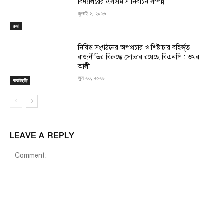
বিদ্যালয়ের এসএমসি নির্বাচন সম্পন্ন
জুলাই ৬, ২০২৬
রুমা
নিষিদ্ধ সংগঠনের অপপ্রচার ও শিষ্টাচার বহির্ভূত
রাজনীতির বিরুদ্ধে সোচ্চার রয়েছে বিএনপি : ওমর
আলী
জুন ২৩, ২০২৬
বাঘাইছড়ি
LEAVE A REPLY