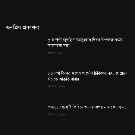
জনপ্রিয় প্রকাশনা
৫ আগস্ট জুলাই গণঅভ্যুত্থান দিবস উপলক্ষে রুমায়
আলোচনা সভা
আগস্ট ৫, ২০২৬
চার লাখ টাকার ঋণেও থামেনি চিকিৎসা ব্যয়, মেয়েকে
বাঁচাতে আকুতি বাবার
আগস্ট ৪, ২০২৬
পাহাড়ে চক্ষু দৃষ্টি ফিরিয়ে আনার অপর নাম কেএস মং
আগস্ট ৩, ২০২৬