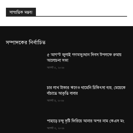
সাম্প্রতিক মন্তব্য
সম্পাদকের নির্বাচিত
৫ আগস্ট জুলাই গণঅভ্যুত্থান দিবস উপলক্ষে রুমায়
আলোচনা সভা
আগস্ট ৫, ২০২৬
চার লাখ টাকার ঋণেও থামেনি চিকিৎসা ব্যয়, মেয়েকে
বাঁচাতে আকুতি বাবার
আগস্ট ৪, ২০২৬
পাহাড়ে চক্ষু দৃষ্টি ফিরিয়ে আনার অপর নাম কেএস মং
আগস্ট ৩, ২০২৬