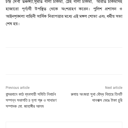
চন্দ্র দেবী তঞ্চঙ্গ্যা,সুমতি বালা চাকমা, স্নেহ বালা চাকমা, আরতি চাকমাসহ
হাজারো পূর্ণ্যর্থী উপস্থিত থেকে অংশগ্রহণ করেন। পুলিশ প্রশাসন ও
আইনশৃঙ্খলা বাহিনী সার্বিক নিরাপত্তার মধ্যে এই মঙ্গল শোভা এবং ধর্মীয় সভা
শেষ হয়।
Previous article
Next article
বান্দরবানে কাঠ ব্যবসায়ী সমিতি নিবার্চন
রুমায় অংজয়া সুখা বৌদ্ধ বিহারে তিনটি
সম্পন্ন সভাপতি চ হ্লা প্রু ও সাধারণ
দানবাক্স ভেঙে টাকা চুরি
সম্পাদক মো. জাহাঙ্গীর আলম