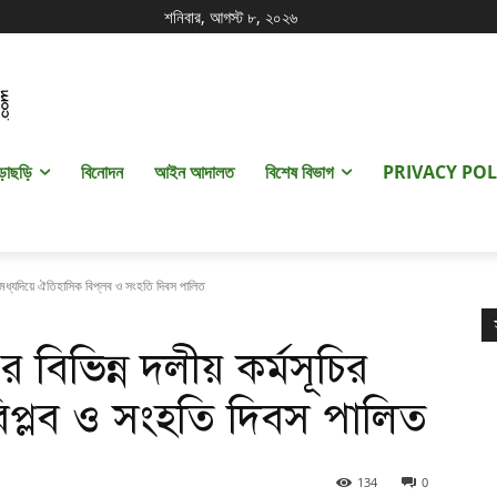
শনিবার, আগস্ট ৮, ২০২৬
ড়াছড়ি
বিনোদন
আইন আদালত
বিশেষ বিভাগ
PRIVACY POL
র মধ্যদিয়ে ঐতিহাসিক বিপ্লব ও সংহতি দিবস পালিত
বিভিন্ন দলীয় কর্মসূচির
বিপ্লব ও সংহতি দিবস পালিত
134
0