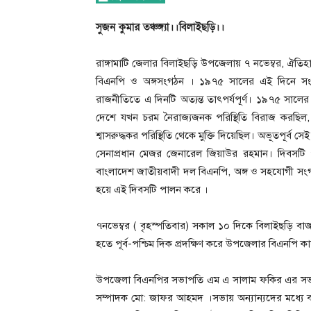
সুজন কুমার তঞ্চঙ্গ্যা।।বিলাইছড়ি।।
রাঙ্গামাটি জেলার বিলাইছড়ি উপজেলায় ৭ নভেম্বর, ঐত
বিএনপি ও অঙ্গসংগঠন । ১৯৭৫ সালের এই দিনে সংঘ
রাজনীতিতে এ দিনটি অত্যন্ত তাৎপর্যপূর্ণ। ১৯৭৫ সালের ১৫
দেশে যখন চরম নৈরাজ্যজনক পরিস্থিতি বিরাজ করছিল,
শ্বাসরুদ্ধকর পরিস্থিতি থেকে মুক্তি দিয়েছিল। অভূতপূর্ব সে
সেনাপ্রধান মেজর জেনারেল জিয়াউর রহমান। দিবসটি প
বাংলাদেশ জাতীয়বাদী দল বিএনপি, অঙ্গ ও সহযোগী 
হয়ে এই দিবসটি পালন করে ।
৭নভেম্বর ( বৃহস্পতিবার) সকাল ১০ দিকে বিলাইছড়ি বাজার হ
হতে পূর্ব-পশ্চিম দিক প্রদক্ষিণ করে উপজেলার বিএনপি ক
উপজেলা বিএনপির সভাপতি এম এ সালাম ফকির এর সভা
সম্পাদক মো: জাফর আহমদ ।সভায় অন্যান্যদের মধ্যে 