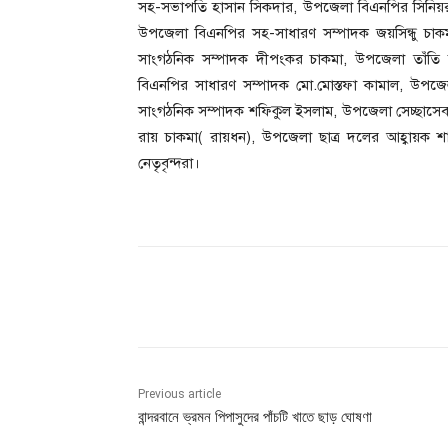
সহ-সভাপতি হাসান সিকদার, উপজেলা বিএনপির সিনিয়
উপজেলা বিএনপির সহ-সাধারণ সম্পাদক জয়সিন্ধু চা
সাংগঠনিক সম্পাদক দীপংকর চাকমা, উপজেলা তাঁতি
বিএনপির সাধারণ সম্পাদক মো.মোস্তফা কামাল, উপজ
সাংগঠনিক সম্পাদক শফিকুল ইসলাম, উপজেলা সেচ্ছাসেব
রায় চাকমা( রায়ধন), উপজেলা ছাত্র দলের আহ্বায়ক 
নেতৃবৃন্দরা।
Share
Previous article
বান্দরবানে ভ্রমন পিপাসুদের পাঁচটি খাতে ছাড় ঘোষণা