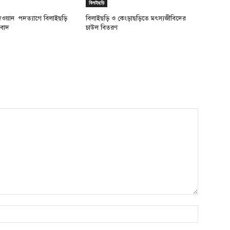
বিলাইছড়ি
দেওয়ান পদত্যাগে বিলাইছড়ি
বিলাইছড়ি ও কেংড়াছড়িতে মৎস্যজীবিদের
িবাদ
চাউল বিতরণ
Name:*