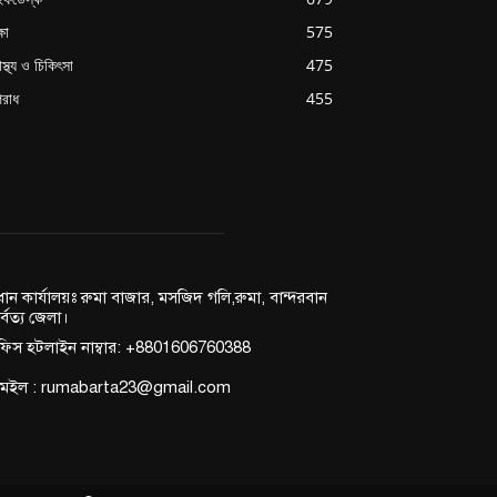
্ষা
575
াস্থ্য ও চিকিৎসা
475
রাধ
455
রধান কার্যালয়ঃ রুমা বাজার, মসজিদ গলি,রুমা, বান্দরবান
র্বত্য জেলা।
িস হটলাইন নাম্বার: +8801606760388
মেইল : rumabarta23@gmail.com