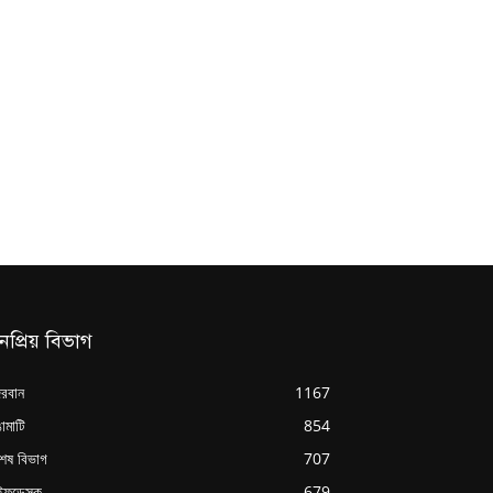
নপ্রিয় বিভাগ
্দরবান
1167
ামাটি
854
শেষ বিভাগ
707
ইফডেস্ক
679