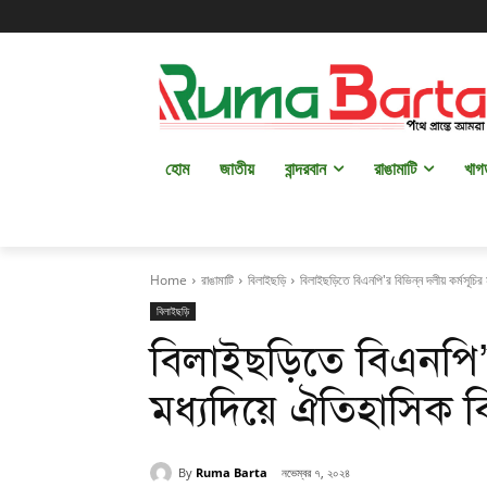
হোম
জাতীয়
বান্দরবান
রাঙামাটি
খাগ
Home
রাঙামাটি
বিলাইছড়ি
বিলাইছড়িতে বিএনপি'র বিভিন্ন দলীয় কর্মসূচি
বিলাইছড়ি
বিলাইছড়িতে বিএনপি’র 
মধ্যদিয়ে ঐতিহাসিক 
By
Ruma Barta
নভেম্বর ৭, ২০২৪