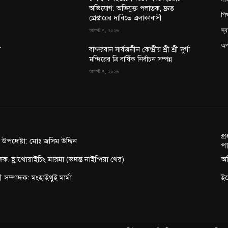
অভিযোগ: অভিযুক্ত পলাতক, দ্রুত
শিক
গ্রেপ্তারের দাবিতে এলাকাবাসী
স্ব
আগস্ট ৭, ২০২৬
অপ
া
বান্দরবান সার্বজনীন কেন্দ্রীয় শ্রী শ্রী দুর্গা
মন্দিরের ত্রি বার্ষিক নির্বাচন সম্পন্ন
আগস্ট ৭, ২০২৬
প্
ন উপদেষ্টা: মোঃ জসিম উদ্দিন
পা
দক: হ্লাথোয়াইচিং মারমা (ভদন্ত নাইন্দিয়া থের)
অফ
াহী সম্পাদক: মংহাইথুই মার্মা
ই