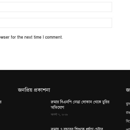
Email:*
Website:
owser for the next time I comment.
জনপ্রিয় প্রকাশনা
জ
র
রুমার বিএনপি নেতা দোকান থেকে চুরির
বান
অভিযোগ
রাঙ
আগস্ট ৭, ২০২৬
বি
লা
রুমায় ৭ বছরের শিশুকে ধর্ষণে চেষ্টার