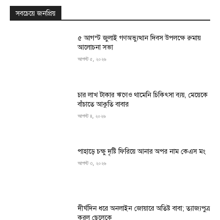
সবচেয়ে জনপ্রিয়
৫ আগস্ট জুলাই গণঅভ্যুত্থান দিবস উপলক্ষে রুমায়
আলোচনা সভা
আগস্ট ৫, ২০২৬
চার লাখ টাকার ঋণেও থামেনি চিকিৎসা ব্যয়, মেয়েকে
বাঁচাতে আকুতি বাবার
আগস্ট ৪, ২০২৬
পাহাড়ে চক্ষু দৃষ্টি ফিরিয়ে আনার অপর নাম কেএস মং
আগস্ট ৩, ২০২৬
দীর্ঘদিন ধরে অনলাইন জোয়ারে অতিষ্ট বাবা; ত্যাজ্যপুত্র
করল ছেলেকে