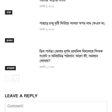
বাঁচাতে আকুতি বাবার
আগস্ট ৪, ২০২৬
থানচি
পাহাড়ে চক্ষু দৃষ্টি ফিরিয়ে আনার অপর নাম কেএস মং
আগস্ট ৩, ২০২৬
বান্দরবান
তিন পার্বত্য জেলার দুর্গম প্রাথমিক বিদ্যালয়ে শিক্ষক
সংকট ও অনিয়মিত পাঠদান: কারণ কী, সমাধান
কোথায়?
আগস্ট ১, ২০২৬
খাগড়াছড়ি
LEAVE A REPLY