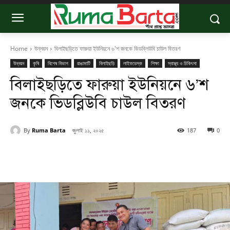
Home
উন্নয়ন
বিলাইছড়িতে ফারুয়া ইউনিয়নে ৬'শ জনকে ভিডব্লিউবি চাউল বিতরণ
উন্নয়ন
কৃষি
বিশেষ বিভাগ
রাঙামাটি
বিলাইছড়ি
লাইফডেস্ক
শিক্ষা
স্বাস্থ্য ও চিকিৎসা
বিলাইছড়িতে ফারুয়া ইউনিয়নে ৬’শ
জনকে ভিডব্লিউবি চাউল বিতরণ
By
Ruma Barta
জুলাই ১১, ২০২৫
187
0