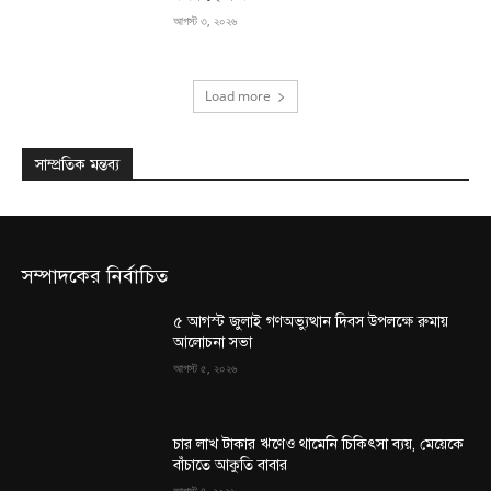
আগস্ট ৩, ২০২৬
Load more
সাম্প্রতিক মন্তব্য
সম্পাদকের নির্বাচিত
৫ আগস্ট জুলাই গণঅভ্যুত্থান দিবস উপলক্ষে রুমায়
আলোচনা সভা
আগস্ট ৫, ২০২৬
চার লাখ টাকার ঋণেও থামেনি চিকিৎসা ব্যয়, মেয়েকে
বাঁচাতে আকুতি বাবার
আগস্ট ৪, ২০২৬