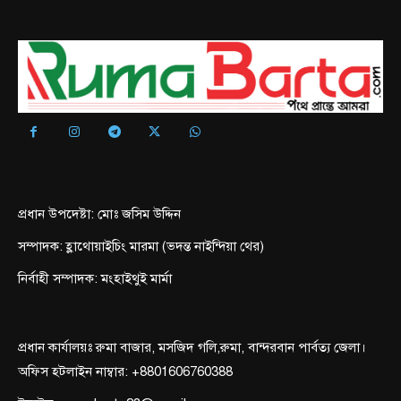
প্রধান উপদেষ্টা: মোঃ জসিম উদ্দিন
সম্পাদক: হ্লাথোয়াইচিং মারমা (ভদন্ত নাইন্দিয়া থের)
নির্বাহী সম্পাদক: মংহাইথুই মার্মা
প্রধান কার্যালয়ঃ রুমা বাজার, মসজিদ গলি,রুমা, বান্দরবান পার্বত্য জেলা।
অফিস হটলাইন নাম্বার: +8801606760388