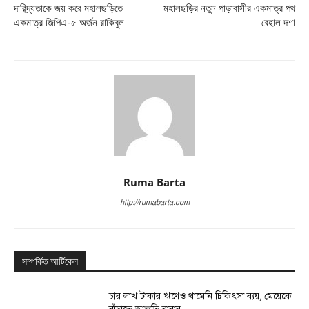
দারিদ্র্যতাকে জয় করে মহালছড়িতে
মহালছড়ির নতুন পাড়াবাসীর একমাত্র পথ
একমাত্র জিপিএ-৫ অর্জন রাকিবুল
বেহাল দশা
Ruma Barta
http://rumabarta.com
সম্পর্কিত আর্টিকেল
চার লাখ টাকার ঋণেও থামেনি চিকিৎসা ব্যয়, মেয়েকে