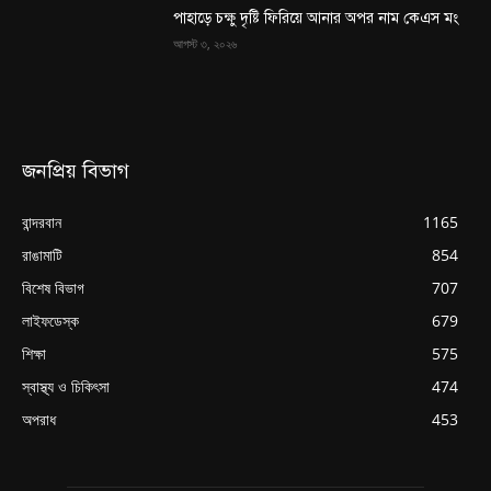
পাহাড়ে চক্ষু দৃষ্টি ফিরিয়ে আনার অপর নাম কেএস মং
আগস্ট ৩, ২০২৬
জনপ্রিয় বিভাগ
বান্দরবান
1165
রাঙামাটি
854
বিশেষ বিভাগ
707
লাইফডেস্ক
679
শিক্ষা
575
স্বাস্থ্য ও চিকিৎসা
474
অপরাধ
453