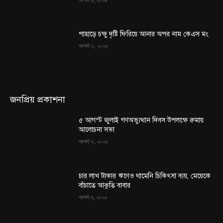
পাহাড়ে চক্ষু দৃষ্টি ফিরিয়ে আনার অপর নাম কেএস মং
আগস্ট ৩, ২০২৬
জনপ্রিয় প্রকাশনা
৫ আগস্ট জুলাই গণঅভ্যুত্থান দিবস উপলক্ষে রুমায়
আলোচনা সভা
আগস্ট ৫, ২০২৬
চার লাখ টাকার ঋণেও থামেনি চিকিৎসা ব্যয়, মেয়েকে
বাঁচাতে আকুতি বাবার
আগস্ট ৪, ২০২৬