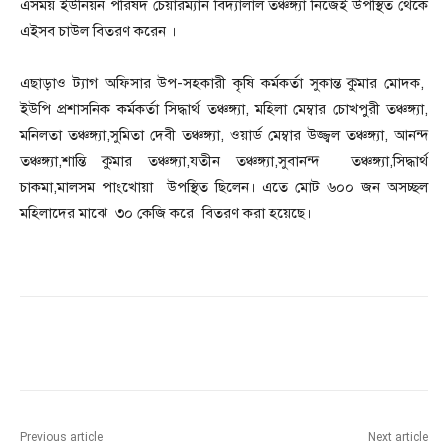
এসময় ইউনিয়ন পরিষদ চেয়ারম্যান বিদ্যালাল তঞ্চঙ্গ্যা নিজেই উপস্থিত থেকে
এইসব চাউল বিতরণ করেন ।
এছাড়াও ট্যাগ অফিসার উপ-সহকারী কৃষি কর্মকর্তা সুকান্ত কুমার মোদক,
ইউপি প্রশাসনিক কর্মকর্তা সিদ্ধার্থ তঞ্চঙ্গ্যা, মহিলা মেম্বার চোখপুরী তঞ্চঙ্গ্যা,
মনিলতা তঞ্চঙ্গ্যা,সুমিতা দেবী তঞ্চঙ্গ্যা, ওয়ার্ড মেম্বার উজ্জ্বল তঞ্চঙ্গ্যা, আনন্দ
তঞ্চঙ্গ্যা,শান্তি কুমার তঞ্চঙ্গ্যা,যতীন তঞ্চঙ্গ্যা,সুবানন্দ তঞ্চঙ্গ্যা,সিদ্ধার্থ
চাকমা,মালসম পাংখোয়া উপস্থিত ছিলেন। এতে মোট ৬০০ জন অসচ্ছল
মহিলাদের মাঝে ৩০ কেজি করে বিতরণ করা হয়েছে।
Previous article
Next article