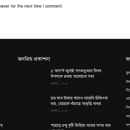
owser for the next time I comment.
জনপ্রিয় প্রকাশনা
জ
৫ আগস্ট জুলাই গণঅভ্যুত্থান দিবস
বান
উপলক্ষে রুমায় আলোচনা সভা
রাঙ
আগস্ট ৫, ২০২৬
বি
লা
চার লাখ টাকার ঋণেও থামেনি চিকিৎসা
ব্যয়, মেয়েকে বাঁচাতে আকুতি বাবার
শিক
আগস্ট ৪, ২০২৬
স্ব
অপ
াম
পাহাড়ে চক্ষু দৃষ্টি ফিরিয়ে আনার অপর নাম