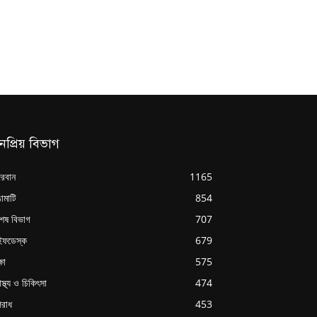
নপ্রিয় বিভাগ
্দরবান
1165
ামাটি
854
শেষ বিভাগ
707
ইফডেস্ক
679
্ষা
575
াস্থ্য ও চিকিৎসা
474
রাধ
453