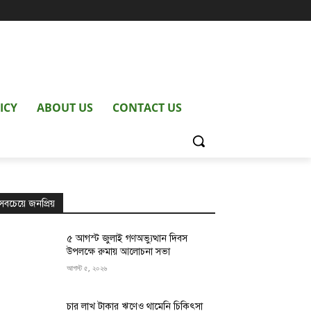
ICY
ABOUT US
CONTACT US
সবচেয়ে জনপ্রিয়
৫ আগস্ট জুলাই গণঅভ্যুত্থান দিবস
উপলক্ষে রুমায় আলোচনা সভা
আগস্ট ৫, ২০২৬
চার লাখ টাকার ঋণেও থামেনি চিকিৎসা