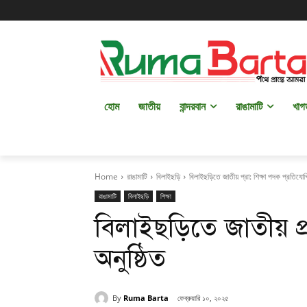
হোম
জাতীয়
বান্দরবান
রাঙামাটি
খাগ
Home
রাঙামাটি
বিলাইছড়ি
বিলাইছড়িতে জাতীয় প্রা: শিক্ষা পদক প্রতিযোগি
রাঙামাটি
বিলাইছড়ি
শিক্ষা
বিলাইছড়িতে জাতীয় প্র
অনুষ্ঠিত
By
Ruma Barta
ফেব্রুয়ারি ১০, ২০২৫