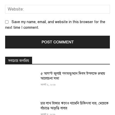
We
Save my name, email, and website in this browser for the
next time I comment.
সবচেয়ে জনপ্রিয়
৫ আগস্ট জুলাই গণঅভ্যুত্থান দিবস উপলক্ষে রুমায়
আলোচনা সভা
আগস্ট ৫, ২০২৬
চার লাখ টাকার ঋণেও থামেনি চিকিৎসা ব্যয়, মেয়েকে
বাঁচাতে আকুতি বাবার
আগস্ট ৪, ২০২৬