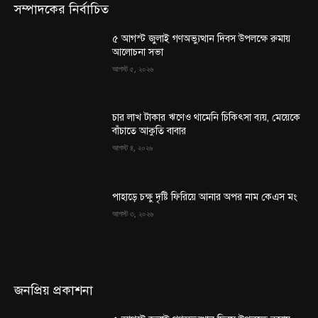
সম্পাদকের নির্বাচিত
৫ আগস্ট জুলাই গণঅভ্যুত্থান দিবস উপলক্ষে রুমায়
আলোচনা সভা
আগস্ট ৫, ২০২৬
চার লাখ টাকার ঋণেও থামেনি চিকিৎসা ব্যয়, মেয়েকে
বাঁচাতে আকুতি বাবার
আগস্ট ৪, ২০২৬
পাহাড়ে চক্ষু দৃষ্টি ফিরিয়ে আনার অপর নাম কেএস মং
আগস্ট ৩, ২০২৬
জনপ্রিয় প্রকাশনা