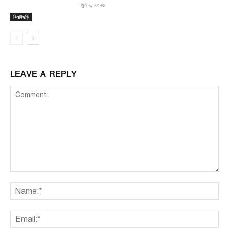
জুন ২, ২০২৬
বিলাইছড়ি
LEAVE A REPLY
Comment:
Na
Ema