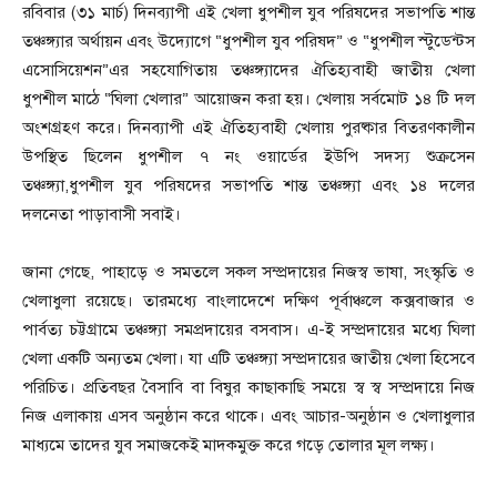
রবিবার (৩১ মার্চ) দিনব্যাপী এই খেলা ধুপশীল যুব পরিষদের সভাপতি শান্ত
তঞ্চঙ্গ্যার অর্থায়ন এবং উদ্যোগে “ধুপশীল যুব পরিষদ” ও “ধুপশীল স্টুডেন্টস
এসোসিয়েশন”এর সহযোগিতায় তঞ্চঙ্গ্যাদের ঐতিহ্যবাহী জাতীয় খেলা
ধুপশীল মাঠে “ঘিলা খেলার” আয়োজন করা হয়। খেলায় সর্বমোট ১৪ টি দল
অংশগ্রহণ করে। দিনব্যাপী এই ঐতিহ্যবাহী খেলায় পুরষ্কার বিতরণকালীন
উপস্থিত ছিলেন ধুপশীল ৭ নং ওয়ার্ডের ইউপি সদস্য শুক্রসেন
তঞ্চঙ্গ্যা,ধুপশীল যুব পরিষদের সভাপতি শান্ত তঞ্চঙ্গ্যা এবং ১৪ দলের
দলনেতা পাড়াবাসী সবাই।
জানা গেছে, পাহাড়ে ও সমতলে সকল সম্প্রদায়ের নিজস্ব ভাষা, সংস্কৃতি ও
খেলাধুলা রয়েছে। তারমধ্যে বাংলাদেশে দক্ষিণ পূর্বাঞ্চলে কক্সবাজার ও
পার্বত্য চট্টগ্রামে তঞ্চঙ্গ্যা সমপ্রদায়ের বসবাস। এ-ই সম্প্রদায়ের মধ্যে ঘিলা
খেলা একটি অন্যতম খেলা। যা এটি তঞ্চঙ্গ্যা সম্প্রদায়ের জাতীয় খেলা হিসেবে
পরিচিত। প্রতিবছর বৈসাবি বা বিষুর কাছাকাছি সময়ে স্ব স্ব সম্প্রদায়ে নিজ
নিজ এলাকায় এসব অনুষ্ঠান করে থাকে। এবং আচার-অনুষ্ঠান ও খেলাধুলার
মাধ্যমে তাদের যুব সমাজকেই মাদকমুক্ত করে গড়ে তোলার মূল লক্ষ্য।