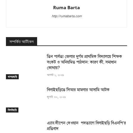
Ruma Barta
http://rumabarta.com
সম্পর্কিত আর্টিকেল
তিন পার্বত্য জেলার দুর্গম প্রাথমিক বিদ্যালয়ে শিক্ষক
সংকট ও অনিয়মিত পাঠদান: কারণ কী, সমাধান
কোথায়?
আগস্ট ১, ২০২৬
খাগড়াছড়ি
বিলাইছড়িতে সিআর মামলার আসামি আটক
জুলাই ৩০, ২০২৬
বিলাইছড়ি
এ্যাড.দীপেন দেওয়ান পদত্যাগে বিলাইছড়ি বিএনপি’র
প্রতিবাদ