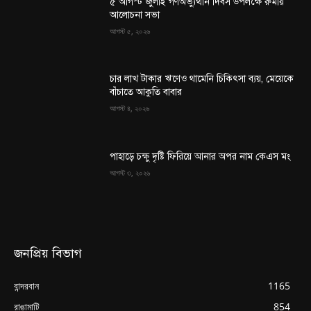
৫ আগস্ট জুলাই গণঅভ্যুত্থান দিবস উপলক্ষে রুমায়
আলোচনা সভা
আগস্ট ৫, ২০২৬
চার লাখ টাকার ঋণেও থামেনি চিকিৎসা ব্যয়, মেয়েকে
বাঁচাতে আকুতি বাবার
আগস্ট ৪, ২০২৬
পাহাড়ে চক্ষু দৃষ্টি ফিরিয়ে আনার অপর নাম কেএস মং
আগস্ট ৩, ২০২৬
জনপ্রিয় বিভাগ
বান্দরবান
1165
রাঙামাটি
854