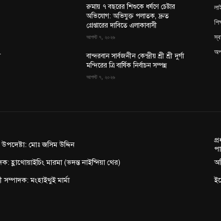
লা
রুমায় ৭ বছরের শিশুকে ধর্ষণে চেষ্টার
অভিযোগ: অভিযুক্ত পলাতক, দ্রুত
শিক
গ্রেপ্তারের দাবিতে এলাকাবাসী
স্ব
আগস্ট ৭, ২০২৬
অপ
া
বান্দরবান সার্বজনীন কেন্দ্রীয় শ্রী শ্রী দুর্গা
মন্দিরের ত্রি বার্ষিক নির্বাচন সম্পন্ন
আগস্ট ৭, ২০২৬
প্
ন উপদেষ্টা: মোঃ জসিম উদ্দিন
পা
দক: হ্লাথোয়াইচিং মারমা (ভদন্ত নাইন্দিয়া থের)
অফ
াহী সম্পাদক: মংহাইথুই মার্মা
ই