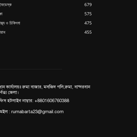
ইফডেস্ক
679
্ষা
575
াস্থ্য ও চিকিৎসা
475
রাধ
455
রধান কার্যালয়ঃ রুমা বাজার, মসজিদ গলি,রুমা, বান্দরবান
র্বত্য জেলা।
িস হটলাইন নাম্বার: +8801606760388
মেইল : rumabarta23@gmail.com