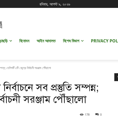
রবিবার, আগস্ট ৯, ২০২৬
ড়াছড়ি
বিনোদন
আইন আদালত
বিশেষ বিভাগ
PRIVACY POL
্ন; হেলিসর্টি ৫টি কেন্দ্রে নির্বাচনী সরঞ্জাম পৌঁছালো
বাচনে সব প্রস্তুতি সম্পন্ন;
নির্বাচনী সরঞ্জাম পৌঁছালো
178
0