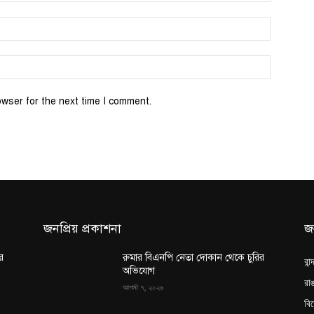
Email:*
Website:
owser for the next time I comment.
জনপ্রিয় প্রকাশনা
জ
র
রুমার বিএনপি নেতা দোকান থেকে চুরির
বান
অভিযোগ
রাঙ
আগস্ট ৭, ২০২৬
বি