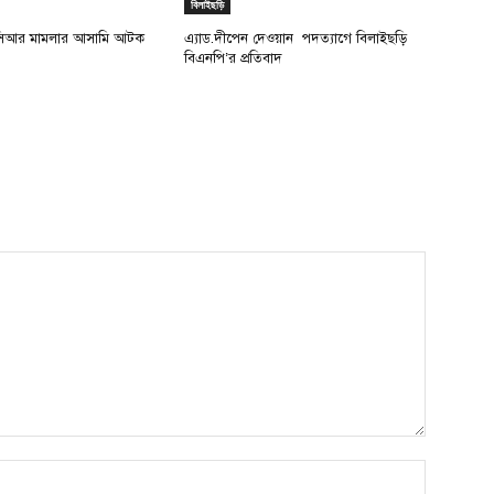
বিলাইছড়ি
সিআর মামলার আসামি আটক
এ্যাড.দীপেন দেওয়ান পদত্যাগে বিলাইছড়ি
বিএনপি’র প্রতিবাদ
Name:*