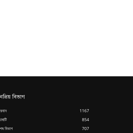
নপ্রিয় বিভাগ
্দরবান
1167
ামাটি
854
শেষ বিভাগ
707