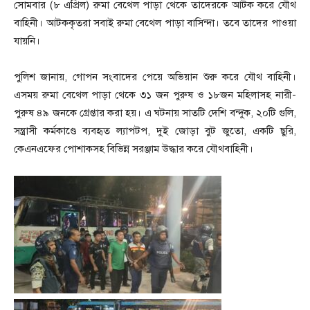
সোমবার (৮ এপ্রিল) রুমা বেথেল পাড়া থেকে তাদেরকে আটক করে যৌথ
বাহিনী। আটককৃতরা সবাই রুমা বেথেল পাড়া বাসিন্দা। তবে তাদের পাওয়া
যায়নি।
পুলিশ জানায়, গোপন সংবাদের পেয়ে অভিয়ান শুরু করে যৌথ বাহিনী।
এসময় রুমা বেথেল পাড়া থেকে ৩১ জন পুরুষ ও ১৮জন মহিলাসহ নারী-
পুরুষ ৪৯ জনকে গ্রেপ্তার করা হয়। এ ঘটনায় সাতটি দেশি বন্দুক, ২০টি গুলি,
সন্ত্রাসী কর্মকাণ্ডে ব্যবহৃত ল্যাপটপ, দুই জোড়া বুট জুতো, একটি ছুরি,
কেএনএফের পোশাকসহ বিভিন্ন সরঞ্জাম উদ্ধার করে যৌথবাহিনী।