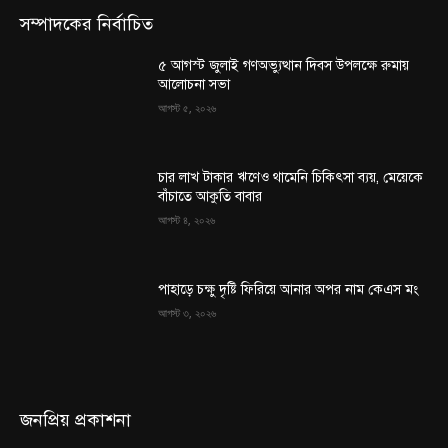
সম্পাদকের নির্বাচিত
৫ আগস্ট জুলাই গণঅভ্যুত্থান দিবস উপলক্ষে রুমায়
আলোচনা সভা
আগস্ট ৫, ২০২৬
চার লাখ টাকার ঋণেও থামেনি চিকিৎসা ব্যয়, মেয়েকে
বাঁচাতে আকুতি বাবার
আগস্ট ৪, ২০২৬
পাহাড়ে চক্ষু দৃষ্টি ফিরিয়ে আনার অপর নাম কেএস মং
আগস্ট ৩, ২০২৬
জনপ্রিয় প্রকাশনা