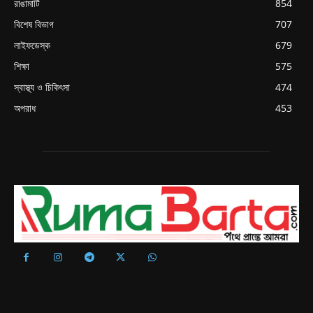
রাঙামাটি
854
বিশেষ বিভাগ
707
লাইফডেস্ক
679
শিক্ষা
575
স্বাস্থ্য ও চিকিৎসা
474
অপরাধ
453