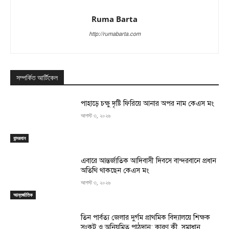
Ruma Barta
http://rumabarta.com
সম্পর্কিত আর্টিকেল
পাহাড়ে চক্ষু দৃষ্টি ফিরিয়ে আনার অপর নাম কেএস মং
আগস্ট ৩, ২০২৬
বান্দরবান
এবারে আন্তর্জাতিক আদিবাসী দিবসে বান্দরবানে প্রধান
অতিথি থাকছেন কেএস মং
আগস্ট ৩, ২০২৬
আন্তর্জাতিক
তিন পার্বত্য জেলার দুর্গম প্রাথমিক বিদ্যালয়ে শিক্ষক
সংকট ও অনিয়মিত পাঠদান: কারণ কী, সমাধান