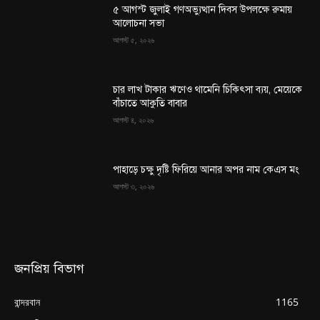
৫ আগস্ট জুলাই গণঅভ্যুত্থান দিবস উপলক্ষে রুমায়
আলোচনা সভা
আগস্ট ৫, ২০২৬
চার লাখ টাকার ঋণেও থামেনি চিকিৎসা ব্যয়, মেয়েকে
বাঁচাতে আকুতি বাবার
আগস্ট ৪, ২০২৬
পাহাড়ে চক্ষু দৃষ্টি ফিরিয়ে আনার অপর নাম কেএস মং
আগস্ট ৩, ২০২৬
জনপ্রিয় বিভাগ
বান্দরবান
1165