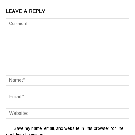
LEAVE A REPLY
Comment:
Na
Ema
We
Save my name, email, and website in this browser for the
next time I comment.