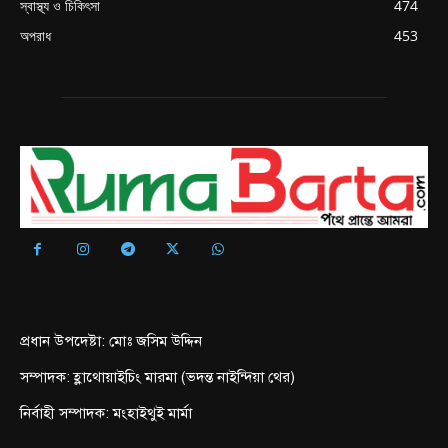
স্বাস্থ্য ও চিকিৎসা
474
অপরাধ
453
প্রধান উপদেষ্টা: মোঃ জসিম উদ্দিন
সম্পাদক: হ্লাথোয়াইচিং মারমা (ভদন্ত নাইন্দিয়া থের)
নির্বাহী সম্পাদক: মংহাইথুই মার্মা