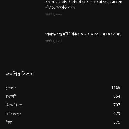
চার লাখ টাকার ঋণেও থামেনি চিকিৎসা ব্যয়, মেয়েকে
বাঁচাতে আকুতি বাবার
আগস্ট ৪, ২০২৬
পাহাড়ে চক্ষু দৃষ্টি ফিরিয়ে আনার অপর নাম কেএস মং
আগস্ট ৩, ২০২৬
জনপ্রিয় বিভাগ
বান্দরবান
1165
রাঙামাটি
854
বিশেষ বিভাগ
707
লাইফডেস্ক
679
শিক্ষা
575