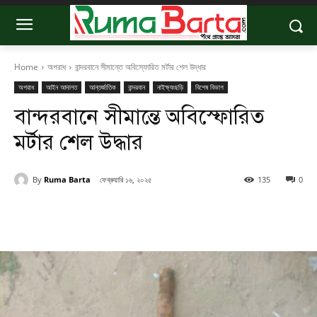
Home
অপরাধ
বান্দরবানে সীমান্তে অবিস্ফোরিত মর্টার শেল উদ্ধার
অপরাধ
আইন আদালত
আন্তর্জাতিক
বান্দরবান
নাইক্ষ্যংছড়ি
বিশেষ বিভাগ
বান্দরবানে সীমান্তে অবিস্ফোরিত
মর্টার শেল উদ্ধার
By
Ruma Barta
ফেব্রুয়ারি ১৬, ২০২৫
135
0