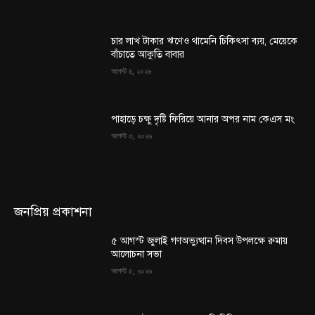
চার লাখ টাকার ঋণেও থামেনি চিকিৎসা ব্যয়, মেয়েকে
বাঁচাতে আকুতি বাবার
আগস্ট ৪, ২০২৬
পাহাড়ে চক্ষু দৃষ্টি ফিরিয়ে আনার অপর নাম কেএস মং
আগস্ট ৩, ২০২৬
জনপ্রিয় প্রকাশনা
৫ আগস্ট জুলাই গণঅভ্যুত্থান দিবস উপলক্ষে রুমায়
আলোচনা সভা
আগস্ট ৫, ২০২৬