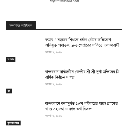
http://rumabarta.com
সম্পর্কিত আর্টিকেল
রুমায় ৭ বছরের শিশুকে ধর্ষণে চেষ্টার অভিযোগ:
অভিযুক্ত পলাতক, দ্রুত গ্রেপ্তারের দাবিতে এলাকাবাসী
আগস্ট ৭, ২০২৬
অপরাধ
বান্দরবান সার্বজনীন কেন্দ্রীয় শ্রী শ্রী দুর্গা মন্দিরের ত্রি
বার্ষিক নির্বাচন সম্পন্ন
আগস্ট ৭, ২০২৬
ধর্ম
বান্দরবানে বন্যাদুর্গত ১৫শ পরিবারের মাঝে ব্র্যাকের
খাদ্য সহায়তা ও নগদ অর্থ বিতরণ
আগস্ট ৭, ২০২৬
বান্দরবান সদর