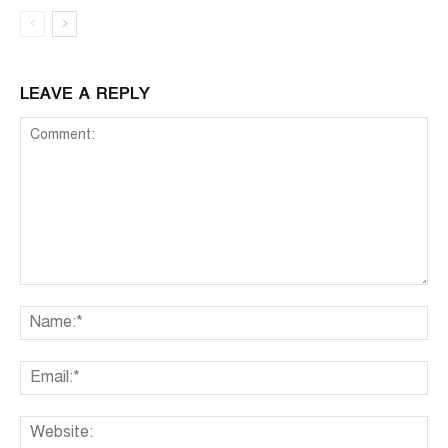
LEAVE A REPLY
Comment:
Na
Ema
We