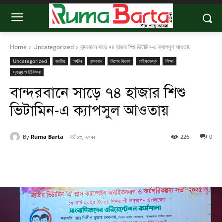
Home
Uncategorized
বান্দরবানে সাড়ে ৭৪ হাজার শিশু ভিটামিন-এ ক্যাপসুল আওতায়
Uncategorized
জাতীয়
পর্যটন
বান্দরবান
বিশেষ বিভাগ
লাইফডেস্ক
শিক্ষা
স্বাস্থ্য ও চিকিৎসা
বান্দরবানে সাড়ে ৭৪ হাজার শিশু
ভিটামিন-এ ক্যাপসুল আওতায়
By
Ruma Barta
মার্চ ১৩, ২০২৫
226
0