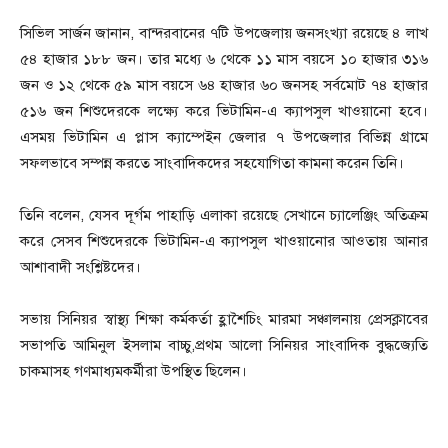
সিভিল সার্জন জানান, বান্দরবানের ৭টি উপজেলায় জনসংখ্যা রয়েছে ৪ লাখ
৫৪ হাজার ১৮৮ জন। তার মধ্যে ৬ থেকে ১১ মাস বয়সে ১০ হাজার ৩১৬
জন ও ১২ থেকে ৫৯ মাস বয়সে ৬৪ হাজার ৬০ জনসহ সর্বমোট ৭৪ হাজার
৫১৬ জন শিশুদেরকে লক্ষ্যে করে ভিটামিন-এ ক্যাপসুল খাওয়ানো হবে।
এসময় ভিটামিন এ প্লাস ক্যাম্পেইন জেলার ৭ উপজেলার বিভিন্ন গ্রামে
সফলভাবে সম্পন্ন করতে সাংবাদিকদের সহযোগিতা কামনা করেন তিনি।
তিনি বলেন, যেসব দূর্গম পাহাড়ি এলাকা রয়েছে সেখানে চ্যালেঞ্জিং অতিক্রম
করে সেসব শিশুদেরকে ভিটামিন-এ ক্যাপসুল খাওয়ানোর আওতায় আনার
আশাবাদী সংশ্লিষ্টদের।
সভায় সিনিয়র স্বাস্থ্য শিক্ষা কর্মকর্তা হ্লাশৈচিং মারমা সঞ্চালনায় প্রেসক্লাবের
সভাপতি আমিনুল ইসলাম বাচ্চু,প্রথম আলো সিনিয়র সাংবাদিক বুদ্ধজ্যেতি
চাকমাসহ গণমাধ্যমকর্মীরা উপস্থিত ছিলেন।