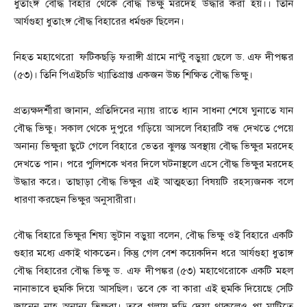
ধুতাংঙ্গ বৌদ্ধ বিহার থেকে বৌদ্ধ ভিক্ষু মরদেহ উদ্ধার করা হয়।। তিনি
আর্যগুহা ধুতাংঙ্গ বৌদ্ধ বিহারের ধর্মগুরু ছিলেন।
নিহত মহাথেরো ফটিকছড়ি ফরাঙ্গী গ্রামে নান্টু বড়ুয়া ছেলে ড. এফ দীপঙ্কর
(৫৩)। তিনি পিএইচডি খ্যাতিপ্রাপ্ত একজন উচ্চ শিক্ষিত বৌদ্ধ ভিক্ষু।
প্রত্যক্ষদর্শীরা জানান, প্রতিদিনের ন্যায় রাতে ধ্যান সাধনা শেষে ঘুনাতে যান
বৌদ্ধ ভিক্ষু। সকাল থেকে দুপুরে গড়িয়ে আসলে বিহারটি বন্ধ দেখতে পেয়ে
অনান্য ভিক্ষুরা ছুটে গেলে বিহারে ভেতর ঝুলন্ত অবস্থায় বৌদ্ধ ভিক্ষুর মরদেহ
দেখতে পান। পরে পুলিশকে খবর দিলে ঘটনাস্থলে এসে বৌদ্ধ ভিক্ষুর মরদেহ
উদ্ধার করে। তাছাড়া বৌদ্ধ ভিক্ষুর এই আত্মহত্যা বিষয়টি রহস্যজনক বলে
ধারণা করছেন ভিক্ষুর অনুসারীরা।
বৌদ্ধ বিহারে ভিক্ষুর শিষ্য ভুটান বড়ুয়া বলেন, বৌদ্ধ ভিক্ষু ওই বিহারে একটি
গুহার মধ্যে একাই থাকতেন। কিন্তু গেল বেশ কয়েকদিন ধরে আর্যগুহা ধুতাঙ্গ
বৌদ্ধ বিহারের বৌদ্ধ ভিক্ষু ড. এফ দীপঙ্কর (৫৩) মহাথেরোকে একটি মহল
নানাভাবে হুমকি দিয়ে আসছিল। তবে কে বা কারা এই হুমকি দিয়েছে সেটি
জানেন নাহ অনান্য ভিক্ষুরা। তবে গলায় দড়ি দেয়া থাকলেও পা মাটিতে