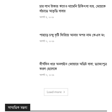
চার লাখ টাকার ঋণেও থামেনি চিকিৎসা ব্যয়, মেয়েকে
বাঁচাতে আকুতি বাবার
আগস্ট ৪, ২০২৬
পাহাড়ে চক্ষু দৃষ্টি ফিরিয়ে আনার অপর নাম কেএস মং
আগস্ট ৩, ২০২৬
দীর্ঘদিন ধরে অনলাইন জোয়ারে অতিষ্ট বাবা; ত্যাজ্যপুত্র
করল ছেলেকে
আগস্ট ৩, ২০২৬
Load more
সাম্প্রতিক মন্তব্য