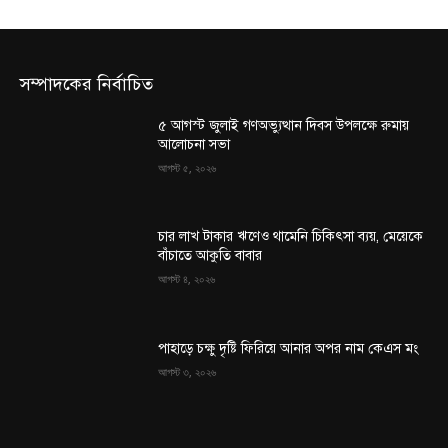
সম্পাদকের নির্বাচিত
৫ আগস্ট জুলাই গণঅভ্যুত্থান দিবস উপলক্ষে রুমায়
আলোচনা সভা
আগস্ট ৫, ২০২৬
চার লাখ টাকার ঋণেও থামেনি চিকিৎসা ব্যয়, মেয়েকে
বাঁচাতে আকুতি বাবার
আগস্ট ৪, ২০২৬
পাহাড়ে চক্ষু দৃষ্টি ফিরিয়ে আনার অপর নাম কেএস মং
আগস্ট ৩, ২০২৬