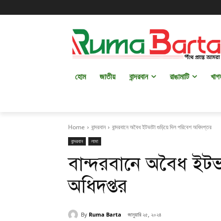
হোম
জাতীয়
বান্দরবান
রাঙামাটি
খাগ
Home
বান্দরবান
বান্দরবানে অবৈধ ইটভাটা গুড়িয়ে দিল পরিবেশ অধিদপ্তর
বান্দরবান
লামা
বান্দরবানে অবৈধ ইটভ
অধিদপ্তর
By
Ruma Barta
জানুয়ারি ২৫, ২০২৪