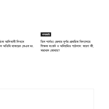
খাগড়াছড়ি
াতিক আদিবাসী দিবসে
তিন পার্বত্য জেলার দুর্গম প্রাথমিক বিদ্যালয়ে
রধান অতিথি থাকছেন কেএস মং
শিক্ষক সংকট ও অনিয়মিত পাঠদান: কারণ কী,
সমাধান কোথায়?