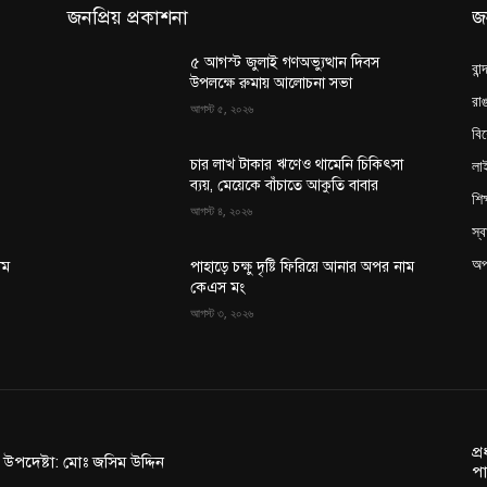
জনপ্রিয় প্রকাশনা
জ
৫ আগস্ট জুলাই গণঅভ্যুত্থান দিবস
বান
উপলক্ষে রুমায় আলোচনা সভা
রাঙ
আগস্ট ৫, ২০২৬
বি
লা
চার লাখ টাকার ঋণেও থামেনি চিকিৎসা
ব্যয়, মেয়েকে বাঁচাতে আকুতি বাবার
শিক
আগস্ট ৪, ২০২৬
স্ব
অপ
াম
পাহাড়ে চক্ষু দৃষ্টি ফিরিয়ে আনার অপর নাম
কেএস মং
আগস্ট ৩, ২০২৬
প্
ন উপদেষ্টা: মোঃ জসিম উদ্দিন
পা