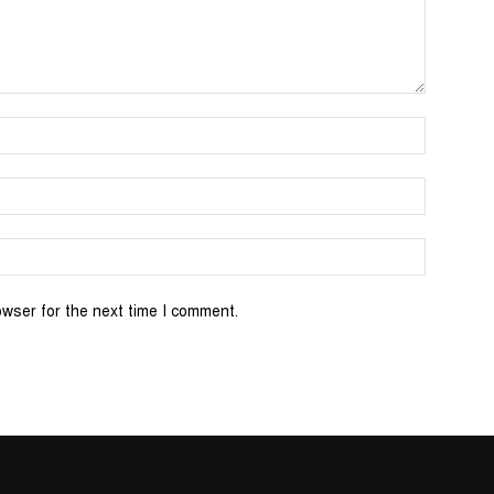
Name:*
Email:*
Website:
owser for the next time I comment.