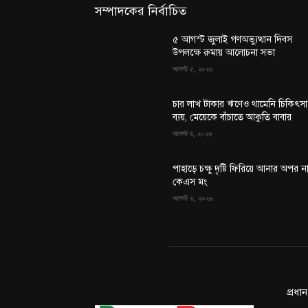
সম্পাদকের নির্বাচিত
৫ আগস্ট জুলাই গণঅভ্যুত্থান দিবস
উপলক্ষে রুমায় আলোচনা সভা
আগস্ট ৫, ২০২৬
চার লাখ টাকার ঋণেও থামেনি চিকিৎসা
ব্যয়, মেয়েকে বাঁচাতে আকুতি বাবার
আগস্ট ৪, ২০২৬
পাহাড়ে চক্ষু দৃষ্টি ফিরিয়ে আনার অপর ন
কেএস মং
আগস্ট ৩, ২০২৬
প্রধা