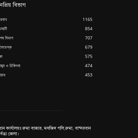
নপ্রিয় বিভাগ
্দরবান
1165
ামাটি
854
শেষ বিভাগ
707
ইফডেস্ক
679
্ষা
575
াস্থ্য ও চিকিৎসা
474
রাধ
453
রধান কার্যালয়ঃ রুমা বাজার, মসজিদ গলি,রুমা, বান্দরবান
র্বত্য জেলা।