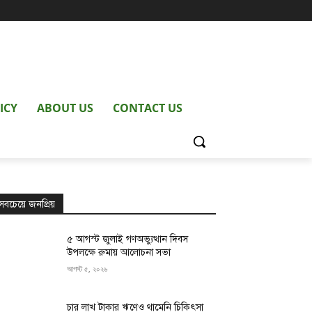
ICY
ABOUT US
CONTACT US
সবচেয়ে জনপ্রিয়
৫ আগস্ট জুলাই গণঅভ্যুত্থান দিবস
উপলক্ষে রুমায় আলোচনা সভা
আগস্ট ৫, ২০২৬
চার লাখ টাকার ঋণেও থামেনি চিকিৎসা