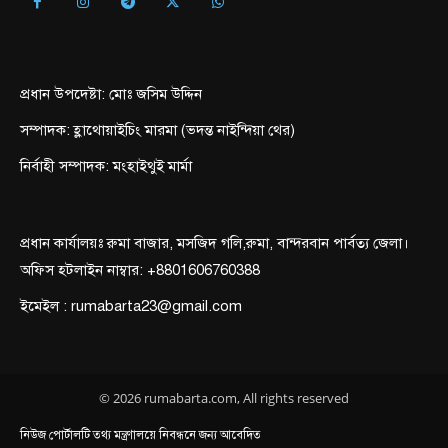
প্রধান উপদেষ্টা: মোঃ জসিম উদ্দিন
সম্পাদক: হ্লাথোয়াইচিং মারমা (ভদন্ত নাইন্দিয়া থের)
নির্বাহী সম্পাদক: মংহাইথুই মার্মা
প্রধান কার্যালয়ঃ রুমা বাজার, মসজিদ গলি,রুমা, বান্দরবান পার্বত্য জেলা।
অফিস হটলাইন নাম্বার: +8801606760388
ইমেইল : rumabarta23@gmail.com
© 2026 rumabarta.com, All rights reserved
নিউজ পোর্টালটি তথ্য মন্ত্রণালয়ে নিবন্ধনে জন্য আবেদিত