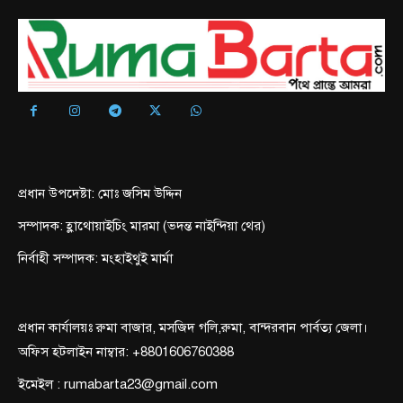
প্রধান উপদেষ্টা: মোঃ জসিম উদ্দিন
সম্পাদক: হ্লাথোয়াইচিং মারমা (ভদন্ত নাইন্দিয়া থের)
নির্বাহী সম্পাদক: মংহাইথুই মার্মা
প্রধান কার্যালয়ঃ রুমা বাজার, মসজিদ গলি,রুমা, বান্দরবান পার্বত্য জেলা।
অফিস হটলাইন নাম্বার: +8801606760388
ইমেইল : rumabarta23@gmail.com