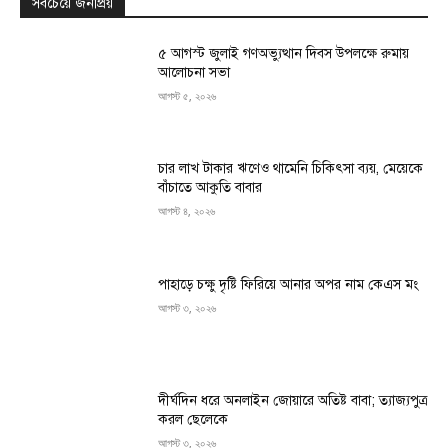
সবচেয়ে জনপ্রিয়
৫ আগস্ট জুলাই গণঅভ্যুত্থান দিবস উপলক্ষে রুমায়
আলোচনা সভা
আগস্ট ৫, ২০২৬
চার লাখ টাকার ঋণেও থামেনি চিকিৎসা ব্যয়, মেয়েকে
বাঁচাতে আকুতি বাবার
আগস্ট ৪, ২০২৬
পাহাড়ে চক্ষু দৃষ্টি ফিরিয়ে আনার অপর নাম কেএস মং
আগস্ট ৩, ২০২৬
দীর্ঘদিন ধরে অনলাইন জোয়ারে অতিষ্ট বাবা; ত্যাজ্যপুত্র
করল ছেলেকে
আগস্ট ৩, ২০২৬