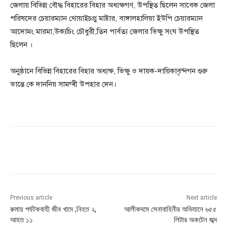
জেলায় বিভিন্ন বৌদ্ধ বিহারের বিহার অধ্যক্ষগণ, উপস্থিত ছিলেন সাবেক জেলা
পরিষদের চেয়ারম্যান থোয়াইচপ্রু মাষ্টার, বাঙ্গালহালিয়া ইউপি চেয়ারম্যান
আদোমং মারমা,উক্যচিং চৌধুরী,তিন পার্বত্য জেলার ভিক্ষু সংঘ উপস্থিত
ছিলেন ।
অনুষ্ঠানে বিভিন্ন বিহারের বিহার অধ্যক্ষ, ভিক্ষু ও দায়ক-দায়িকাবৃন্দগন গুরু
ভান্তে কে দাননিয় সামগ্ৰী উপহার দেন।
Previous article
Next article
রুমায় পর্যটকবাহী জীব খাদে ;নিহত ২,
আলীকদমে সেনাবাহিনীর অভিযানে ৬৫৫
আহত ১১
লিটার অকটেন জব্দ