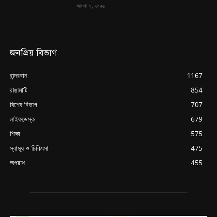
আগস্ট ৭, ২০২৬
জনপ্রিয় বিভাগ
বান্দরবান
1167
রাঙামাটি
854
বিশেষ বিভাগ
707
লাইফডেস্ক
679
শিক্ষা
575
স্বাস্থ্য ও চিকিৎসা
475
অপরাধ
455