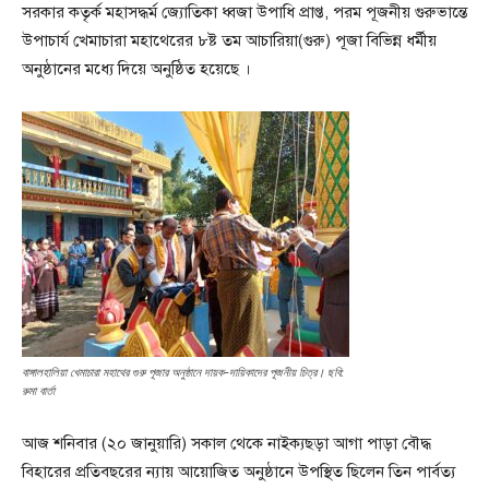
সরকার কতৃর্ক মহাসদ্ধর্ম জ্যোতিকা ধ্বজা উপাধি প্রাপ্ত, পরম পূজনীয় গুরুভান্তে
উপাচার্য খেমাচারা মহাথেরের ৮ষ্ট তম আচারিয়া(গুরু) পূজা বিভিন্ন ধর্মীয়
অনুষ্ঠানের মধ্যে দিয়ে অনুষ্ঠিত হয়েছে ।
বাঙ্গালহালিয়া খেমাচারা মহাথের গুরু পূজার অনুষ্ঠানে দায়ক-দায়িকাদের পূজনীয় চিত্র। ছবি:
রুমা বার্তা
আজ শনিবার (২০ জানুয়ারি) সকাল থেকে নাইক্যছড়া আগা পাড়া বৌদ্ধ
বিহারের প্রতিবছরের ন্যায় আয়োজিত অনুষ্ঠানে উপস্থিত ছিলেন তিন পার্বত্য