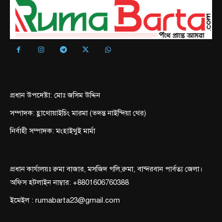
প্রধান উপদেষ্টা: মোঃ জসিম উদ্দিন
সম্পাদক: হ্লাথোয়াইচিং মারমা (ভদন্ত নাইন্দিয়া থের)
নির্বাহী সম্পাদক: মংহাইথুই মার্মা
প্রধান কার্যালয়ঃ রুমা বাজার, মসজিদ গলি,রুমা, বান্দরবান পার্বত্য জেলা।
অফিস হটলাইন নাম্বার: +8801606760388
ইমেইল : rumabarta23@gmail.com