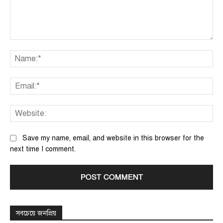
Comment:
Na
Ema
We
Save my name, email, and website in this browser for the
next time I comment.
সবচেয়ে জনপ্রিয়