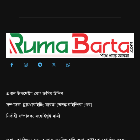
প্রধান উপদেষ্টা: মোঃ জসিম উদ্দিন
সম্পাদক: হ্লাথোয়াইচিং মারমা (ভদন্ত নাইন্দিয়া থের)
নির্বাহী সম্পাদক: মংহাইথুই মার্মা