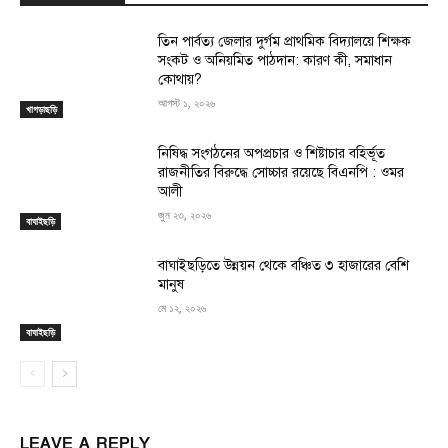
তিন পার্বত্য জেলার দুর্গম প্রাথমিক বিদ্যালয়ে শিক্ষক
সংকট ও অনিয়মিত পাঠদান: কারণ কী, সমাধান
কোথায়?
আগস্ট ১, ২০২৬
খাগড়াছড়ি
নিষিদ্ধ সংগঠনের অপপ্রচার ও শিষ্টাচার বহির্ভূত
রাজনীতির বিরুদ্ধে সোচ্চার রয়েছে বিএনপি : ওমর
আলী
জুন ২৩, ২০২৬
বাঘাইছড়ি
বাঘাইছড়িতে উন্নয়ন থেকে বঞ্চিত ৩ হাজারের বেশি
মানুষ
মে ১২, ২০২৬
বাঘাইছড়ি
LEAVE A REPLY