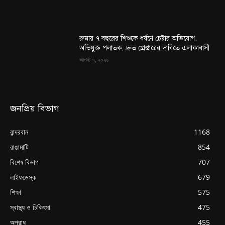
রুমায় ৭ বছরের শিশুকে ধর্ষণে চেষ্টার অভিযোগ:
অভিযুক্ত পলাতক, দ্রুত গ্রেপ্তারের দাবিতে এলাকাবাসী
আগস্ট ৭, ২০২৬
জনপ্রিয় বিভাগ
বান্দরবান
1168
রাঙামাটি
854
বিশেষ বিভাগ
707
লাইফডেস্ক
679
শিক্ষা
575
স্বাস্থ্য ও চিকিৎসা
475
অপরাধ
455