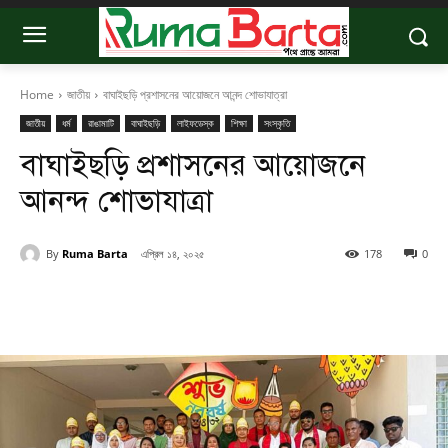
Home
জাতীয়
বাঘাইছড়ি প্রশাসনের আয়োজনে আনন্দ শোভাযাত্রা
জাতীয়
ধর্ম
রাঙামাটি
বাঘাইছড়ি
লাইফডেস্ক
শিক্ষা
সংস্কৃতি
বাঘাইছড়ি প্রশাসনের আয়োজনে
আনন্দ শোভাযাত্রা
By
Ruma Barta
এপ্রিল ১৪, ২০২৫
178
0