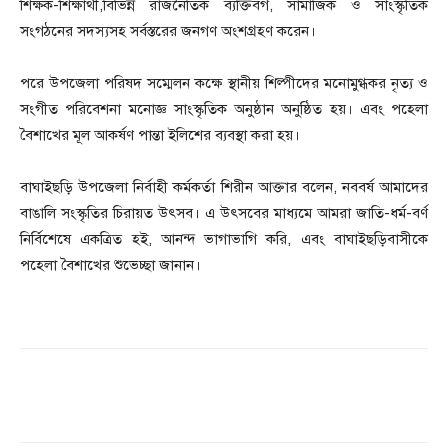
শিক্ষক-শিক্ষার্থী,বিভিন্ন রাজনৈতিক ব্যক্তিবর্গ, সামাজিক ও সাংস্কৃতিক
সংগঠনের সদস্যসহ সর্বস্তরের জনগণ অংশগ্রহণ করেন।
পরে উপজেলা পরিষদ সম্মেলন কক্ষে স্থানীয় শিল্পীদের মনোমুগ্ধকর নৃত্য ও
সংগীত পরিবেশনা মনোজ্ঞ সাংস্কৃতিক অনুষ্ঠান অনুষ্ঠিত হয়। এবং পহেলা
বৈশাখের মূল আকর্ষণ পান্তা ইলিশের ব্যবস্থা করা হয়।
বাঘাইছড়ি উপজেলা নির্বাহী কর্মকর্তা শিরীন আক্তার বলেন, নববর্ষ আমাদের
বাঙালি সংস্কৃতির চিরায়ত উৎসব। এ উৎসবের মাধ্যমে আমরা জাতি-ধর্ম-বর্ণ
নির্বিশেষে একত্রিত হই, আনন্দ ভাগাভাগি করি, এবং বাঘাইছড়িবাসীকে
পহেলা বৈশাখের শুভেচ্ছা জানান।