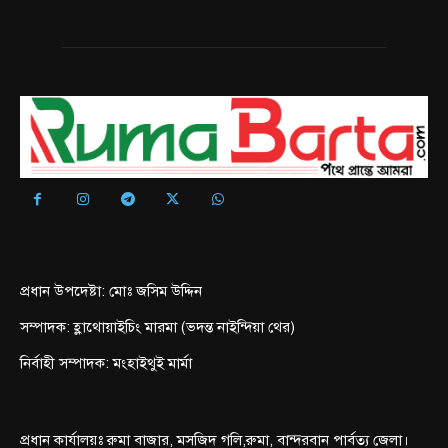
প্রধান উপদেষ্টা: মোঃ জসিম উদ্দিন
সম্পাদক: হ্লাথোয়াইচিং মারমা (ভদন্ত নাইন্দিয়া থের)
নির্বাহী সম্পাদক: মংহাইথুই মার্মা
প্রধান কার্যালয়ঃ রুমা বাজার, মসজিদ গলি,রুমা, বান্দরবান পার্বত্য জেলা।