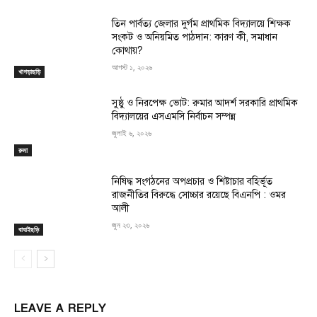
তিন পার্বত্য জেলার দুর্গম প্রাথমিক বিদ্যালয়ে শিক্ষক
সংকট ও অনিয়মিত পাঠদান: কারণ কী, সমাধান
কোথায়?
আগস্ট ১, ২০২৬
খাগড়াছড়ি
সুষ্ঠু ও নিরপেক্ষ ভোট: রুমার আদর্শ সরকারি প্রাথমিক
বিদ্যালয়ের এসএমসি নির্বাচন সম্পন্ন
জুলাই ৬, ২০২৬
রুমা
নিষিদ্ধ সংগঠনের অপপ্রচার ও শিষ্টাচার বহির্ভূত
রাজনীতির বিরুদ্ধে সোচ্চার রয়েছে বিএনপি : ওমর
আলী
জুন ২৩, ২০২৬
বাঘাইছড়ি
LEAVE A REPLY