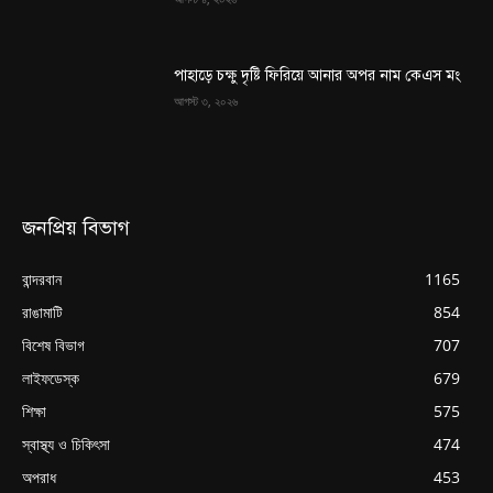
পাহাড়ে চক্ষু দৃষ্টি ফিরিয়ে আনার অপর নাম কেএস মং
আগস্ট ৩, ২০২৬
জনপ্রিয় বিভাগ
বান্দরবান
1165
রাঙামাটি
854
বিশেষ বিভাগ
707
লাইফডেস্ক
679
শিক্ষা
575
স্বাস্থ্য ও চিকিৎসা
474
অপরাধ
453