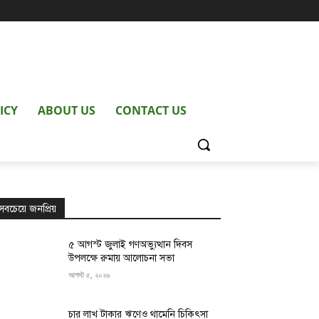
ICY
ABOUT US
CONTACT US
সবচেয়ে জনপ্রিয়
৫ আগস্ট জুলাই গণঅভ্যুত্থান দিবস
উপলক্ষে রুমায় আলোচনা সভা
আগস্ট ৫, ২০২৬
চার লাখ টাকার ঋণেও থামেনি চিকিৎসা