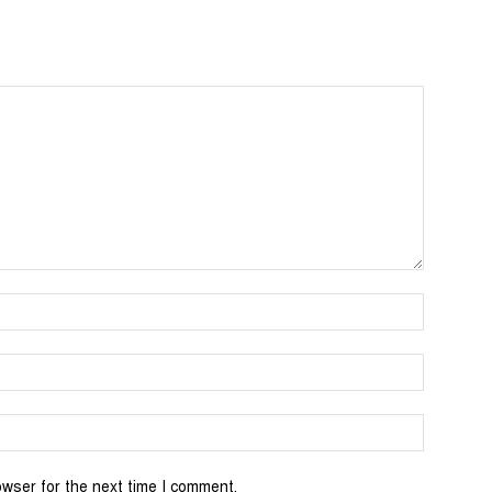
Name:*
Email:*
Website:
owser for the next time I comment.