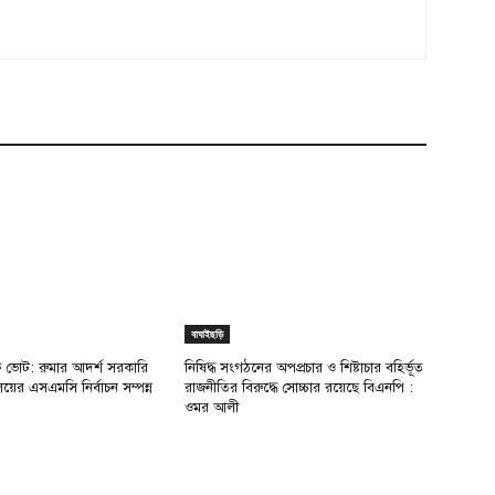
বাঘাইছড়ি
ক্ষ ভোট: রুমার আদর্শ সরকারি
নিষিদ্ধ সংগঠনের অপপ্রচার ও শিষ্টাচার বহির্ভূত
ালয়ের এসএমসি নির্বাচন সম্পন্ন
রাজনীতির বিরুদ্ধে সোচ্চার রয়েছে বিএনপি :
ওমর আলী