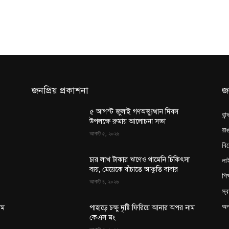
জনপ্রিয় প্রকাশনা
জ
৫ আগস্ট জুলাই গণঅভ্যুত্থান দিবস
বান
উপলক্ষে রুমায় আলোচনা সভা
রাঙ
আগস্ট ৫, ২০২৬
বি
লা
চার লাখ টাকার ঋণেও থামেনি চিকিৎসা
ব্যয়, মেয়েকে বাঁচাতে আকুতি বাবার
শিক
আগস্ট ৪, ২০২৬
স্ব
অপ
াম
পাহাড়ে চক্ষু দৃষ্টি ফিরিয়ে আনার অপর নাম
কেএস মং