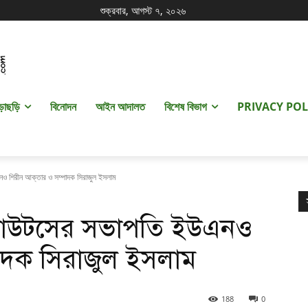
শুক্রবার, আগস্ট ৭, ২০২৬
ড়াছড়ি
বিনোদন
আইন আদালত
বিশেষ বিভাগ
PRIVACY POL
নও শিরীন আক্তার ও সম্পাদক সিরাজুল ইসলাম
স্কাউটসের সভাপতি ইউএনও
পাদক সিরাজুল ইসলাম
188
0