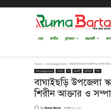
হোম
জাতীয়
বান্দরবান
রাঙামাটি
খাগ
Home
Uncategorized
বাঘাইছড়ি উপজেলা স্কাউটসের সভাপতি ইউএ
Uncategorized
অন্যান্য
ধর্ম
রাঙামাটি
বাঘাইছড়ি
শিক্ষা
বাঘাইছড়ি উপজেলা 
শিরীন আক্তার ও সম্
By
Ruma Barta
জানুয়ারি ২৪, ২০২৫