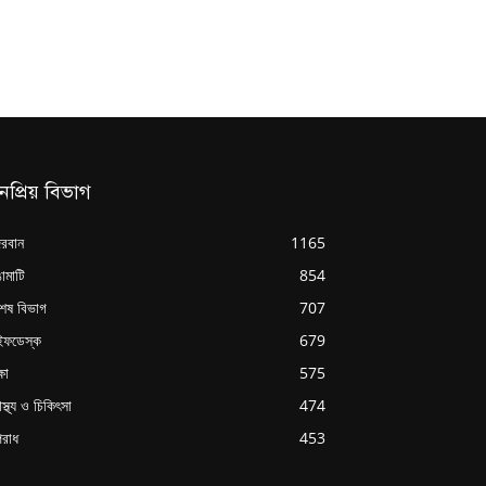
নপ্রিয় বিভাগ
্দরবান
1165
ামাটি
854
শেষ বিভাগ
707
ইফডেস্ক
679
্ষা
575
াস্থ্য ও চিকিৎসা
474
রাধ
453