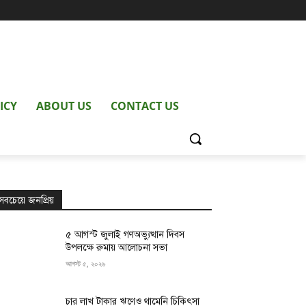
ICY
ABOUT US
CONTACT US
সবচেয়ে জনপ্রিয়
৫ আগস্ট জুলাই গণঅভ্যুত্থান দিবস
উপলক্ষে রুমায় আলোচনা সভা
আগস্ট ৫, ২০২৬
চার লাখ টাকার ঋণেও থামেনি চিকিৎসা