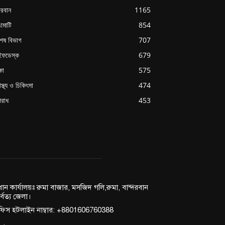
্দরবান
1165
ামাটি
854
শেষ বিভাগ
707
ইফডেস্ক
679
্ষা
575
াস্থ্য ও চিকিৎসা
474
রাধ
453
রধান কার্যালয়ঃ রুমা বাজার, মসজিদ গলি,রুমা, বান্দরবান
র্বত্য জেলা।
িস হটলাইন নাম্বার: +8801606760388