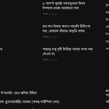
৫ আগস্ট জুলাই গণঅভ্যুত্থান দিবস
বান
উপলক্ষে রুমায় আলোচনা সভা
রাঙ
আগস্ট ৫, ২০২৬
বি
লা
চার লাখ টাকার ঋণেও থামেনি চিকিৎসা
ব্যয়, মেয়েকে বাঁচাতে আকুতি বাবার
শিক
আগস্ট ৪, ২০২৬
স্ব
অপ
াম
পাহাড়ে চক্ষু দৃষ্টি ফিরিয়ে আনার অপর নাম
কেএস মং
আগস্ট ৩, ২০২৬
প্
ন উপদেষ্টা: মোঃ জসিম উদ্দিন
পা
দক: হ্লাথোয়াইচিং মারমা (ভদন্ত নাইন্দিয়া থের)
অফ