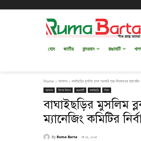
হোম
জাতীয়
বান্দরবান
রাঙামাটি
খাগ
Home
আলাপন
বাঘাইছড়ির মুসলিম ব্লক সরকারি প্রাঃ বিদ্যালয়ের ম্যানেজিং ক
আলাপন
বিশেষ বিভাগ
রাঙামাটি
বাঘাইছড়ি
শিক্ষা
বাঘাইছড়ির মুসলিম ব্ল
ম্যানেজিং কমিটির নির্বা
By
Ruma Barta
মে ১৫, ২০২৫