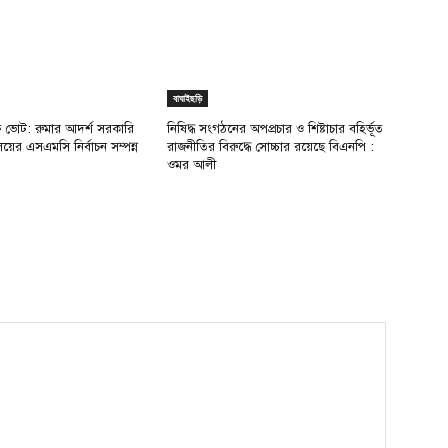
বাঘাইছড়ি
ক্ষ ভোট: রুমার আদর্শ সরকারি
নিষিদ্ধ সংগঠনের অপপ্রচার ও শিষ্টাচার বহির্ভূত
ালয়ের এসএমসি নির্বাচন সম্পন্ন
রাজনীতির বিরুদ্ধে সোচ্চার রয়েছে বিএনপি :
ওমর আলী