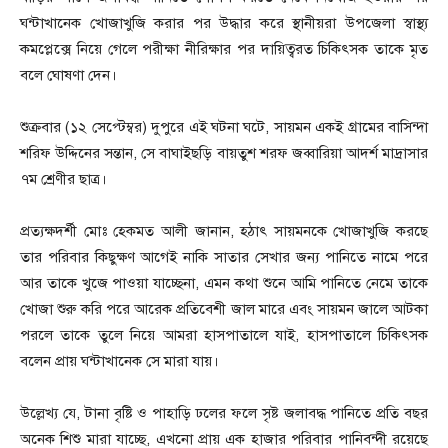
ঘন্টাখানেক খোজাখুজি করার পর উদ্ধার করে স্থানীয়রা উপজেলা স্বাস্থ্য
কমপ্লেক্সে নিয়ে গেলে পরীক্ষা নীরিক্ষার পর দায়িত্বরত চিকিৎসক তাকে মৃত
বলে ঘোষণা দেন।
শুক্রবার (১২ সেপ্টেম্বর) দুপুরে এই ঘটনা ঘটে, সায়মন একই গ্রামের বাসিন্দা
শরিফ উদ্দিনের সন্তান, সে বাঘাইছড়ি বায়তুশ শরফ জব্বারিয়া আদর্শ মাদ্রাসার
৭ম শ্রেণীর ছাত্র।
প্রত্যক্ষদর্শী মোঃ হেকমত আলী জানান, হঠাৎ সায়মনকে খোজাখুজি করছে
তার পরিবার কিছুক্ষণ আগেই নাকি সাতার সেখার জন্য পানিতে নামে পরে
আর তাকে খুজে পাওয়া যাচ্ছেনা, এমন কথা শুনে আমি পানিতে নেমে তাকে
খোজা শুরু করি পরে আরেক প্রতিবেশী জাল মারে এবং সায়মন জালে আটকা
পরলে তাকে তুলে নিয়ে আমরা হাসপাতালে যাই, হাসপাতালে চিকিৎসক
বলেন প্রায় ঘন্টাখানেক সে মারা যায়।
উল্লেখ্য যে, টানা বৃষ্টি ও পাহাড়ি ঢলের ফলে সৃষ্ট জলাবদ্ধ পানিতে প্রতি বছর
অনেক শিশু মারা যাচ্ছে, এখনো প্রায় এক হাজার পরিবার পানিবন্দী রয়েছে