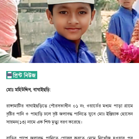
মোঃ মহিউদ্দিন, বাঘাইছড়ি:
রাঙ্গামাটির বাঘাইছড়িতে পৌরসভাধীন ০১ নং ওয়ার্ডের মধ্যম পাড়া গ্রামে
বৃষ্টির পানি ও পাহাড়ি ঢলে সৃষ্ট জলাবদ্ধ পানিতে ডুবে মোঃ ইস্তিয়াক হোসেন
সায়মন(১৩) নামে এক শিশু মৃত্যু বরণ করেছে।
বাড়ির পাশে জলাবদ্ধ পানিতে গোসল করতে নেমে নিখোঁজ হওয়ার পর