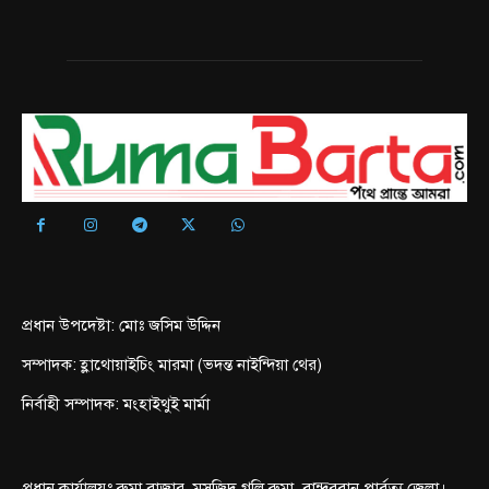
প্রধান উপদেষ্টা: মোঃ জসিম উদ্দিন
সম্পাদক: হ্লাথোয়াইচিং মারমা (ভদন্ত নাইন্দিয়া থের)
নির্বাহী সম্পাদক: মংহাইথুই মার্মা
প্রধান কার্যালয়ঃ রুমা বাজার, মসজিদ গলি,রুমা, বান্দরবান পার্বত্য জেলা।