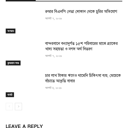
রুমার বিএনপি নেতা দোকান থেকে চুরির অভিযোগ
আগস্ট ৭, ২০২৬
অপরাধ
বান্দরবানে বন্যাদুর্গত ১৫শ পরিবারের মাঝে ব্র্যাকের
খাদ্য সহায়তা ও নগদ অর্থ বিতরণ
আগস্ট ৭, ২০২৬
বান্দরবান সদর
চার লাখ টাকার ঋণেও থামেনি চিকিৎসা ব্যয়, মেয়েকে
বাঁচাতে আকুতি বাবার
আগস্ট ৪, ২০২৬
থানচি
LEAVE A REPLY