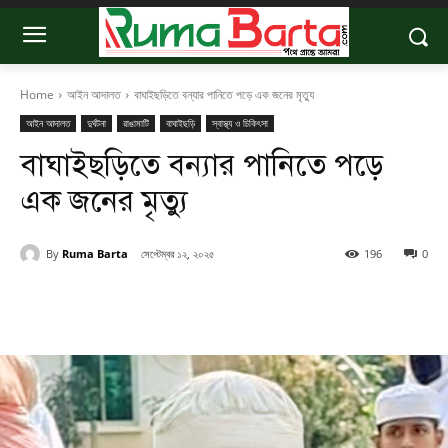
Home
আইন আদালত
বাঘাইছড়িতে বন্যার পানিতে পড়ে এক জনের মৃত্যু
আইন আদালত
দুর্ঘটনা
রাঙামাটি
বাঘাইছড়ি
স্বাস্থ্য ও চিকিৎসা
বাঘাইছড়িতে বন্যার পানিতে পড়ে
এক জনের মৃত্যু
By
Ruma Barta
সেপ্টেম্বর ১২, ২০২৫
196
0