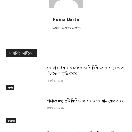
Ruma Barta
http://rumabarta.com
সম্পর্কিত আর্টিকেল
চার লাখ টাকার ঋণেও থামেনি চিকিৎসা ব্যয়, মেয়েকে
বাঁচাতে আকুতি বাবার
আগস্ট ৪, ২০২৬
থানচি
পাহাড়ে চক্ষু দৃষ্টি ফিরিয়ে আনার অপর নাম কেএস মং
আগস্ট ৩, ২০২৬
বান্দরবান