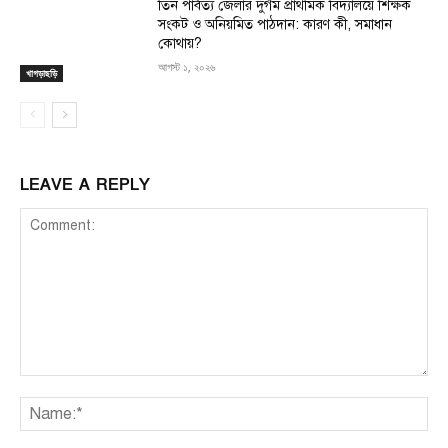
তিন পার্বত্য জেলার দুর্গম প্রাথমিক বিদ্যালয়ে শিক্ষক
সংকট ও অনিয়মিত পাঠদান: কারণ কী, সমাধান
কোথায়?
আগস্ট ১, ২০২৬
খাগড়াছড়ি
LEAVE A REPLY
Comment:
Na