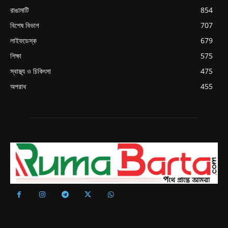
রাঙামাটি
854
বিশেষ বিভাগ
707
লাইফডেস্ক
679
শিক্ষা
575
স্বাস্থ্য ও চিকিৎসা
475
অপরাধ
455