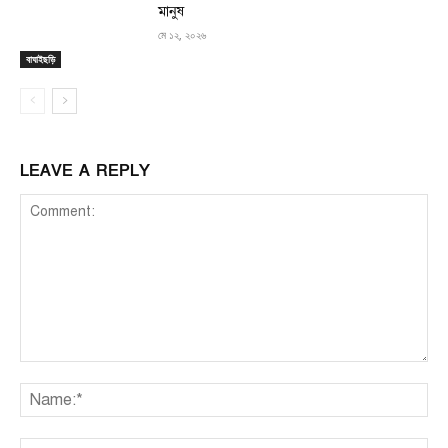
মানুষ
মে ১২, ২০২৬
বাঘাইছড়ি
LEAVE A REPLY
Comment:
Na
Ema