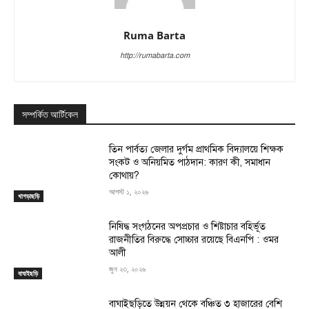
Ruma Barta
http://rumabarta.com
সম্পর্কিত আর্টিকেল
তিন পার্বত্য জেলার দুর্গম প্রাথমিক বিদ্যালয়ে শিক্ষক
সংকট ও অনিয়মিত পাঠদান: কারণ কী, সমাধান
কোথায়?
আগস্ট ১, ২০২৬
খাগড়াছড়ি
নিষিদ্ধ সংগঠনের অপপ্রচার ও শিষ্টাচার বহির্ভূত
রাজনীতির বিরুদ্ধে সোচ্চার রয়েছে বিএনপি : ওমর
আলী
জুন ২৩, ২০২৬
বাঘাইছড়ি
বাঘাইছড়িতে উন্নয়ন থেকে বঞ্চিত ৩ হাজারের বেশি