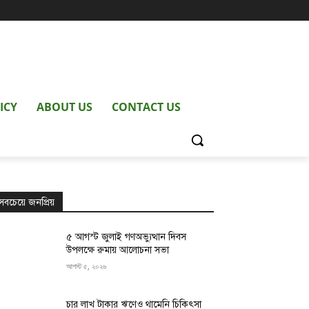
ICY
ABOUT US
CONTACT US
সবচেয়ে জনপ্রিয়
৫ আগস্ট জুলাই গণঅভ্যুত্থান দিবস
উপলক্ষে রুমায় আলোচনা সভা
আগস্ট ৫, ২০২৬
চার লাখ টাকার ঋণেও থামেনি চিকিৎসা