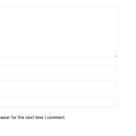
Name:*
Email:*
Website:
owser for the next time I comment.