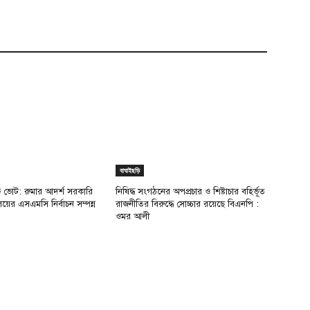
বাঘাইছড়ি
ক্ষ ভোট: রুমার আদর্শ সরকারি
নিষিদ্ধ সংগঠনের অপপ্রচার ও শিষ্টাচার বহির্ভূত
ালয়ের এসএমসি নির্বাচন সম্পন্ন
রাজনীতির বিরুদ্ধে সোচ্চার রয়েছে বিএনপি :
ওমর আলী