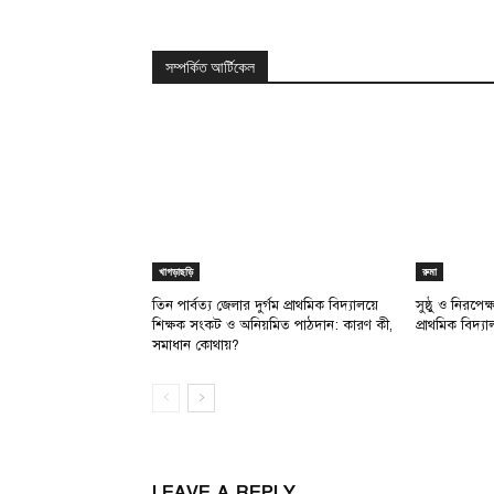
সম্পর্কিত আর্টিকেল
খাগড়াছড়ি
রুমা
তিন পার্বত্য জেলার দুর্গম প্রাথমিক বিদ্যালয়ে
সুষ্ঠু ও নিরপে
শিক্ষক সংকট ও অনিয়মিত পাঠদান: কারণ কী,
প্রাথমিক বিদ্য
সমাধান কোথায়?
LEAVE A REPLY