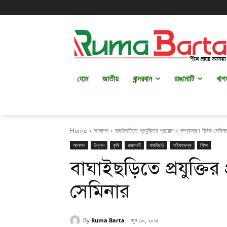
হোম
জাতীয়
বান্দরবান
রাঙামাটি
খাগ
Home
আলাপন
বাঘাইছড়িতে প্রযুক্তির প্রয়োগ ও সম্প্রসারণ শীর্ষক সেমিন
আলাপন
উন্নয়ন
কৃষি
রাঙামাটি
বাঘাইছড়ি
লাইফডেস্ক
শিক্ষা
বাঘাইছড়িতে প্রযুক্তির 
সেমিনার
By
Ruma Barta
জুন ৩০, ২০২৫