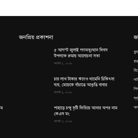
জনপ্রিয় প্রকাশনা
জ
৫ আগস্ট জুলাই গণঅভ্যুত্থান দিবস
বান
উপলক্ষে রুমায় আলোচনা সভা
রাঙ
আগস্ট ৫, ২০২৬
বি
লা
চার লাখ টাকার ঋণেও থামেনি চিকিৎসা
ব্যয়, মেয়েকে বাঁচাতে আকুতি বাবার
শিক
আগস্ট ৪, ২০২৬
স্ব
অপ
াম
পাহাড়ে চক্ষু দৃষ্টি ফিরিয়ে আনার অপর নাম
কেএস মং
আগস্ট ৩, ২০২৬