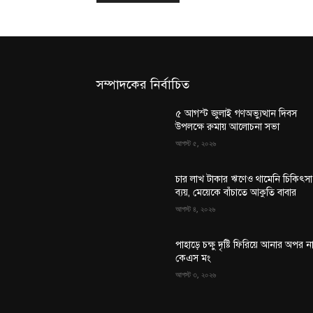
সম্পাদকের নির্বাচিত
৫ আগস্ট জুলাই গণঅভ্যুত্থান দিবস
উপলক্ষে রুমায় আলোচনা সভা
আগস্ট ৫, ২০২৬
চার লাখ টাকার ঋণেও থামেনি চিকিৎসা
ব্যয়, মেয়েকে বাঁচাতে আকুতি বাবার
আগস্ট ৪, ২০২৬
পাহাড়ে চক্ষু দৃষ্টি ফিরিয়ে আনার অপর ন
কেএস মং
আগস্ট ৩, ২০২৬