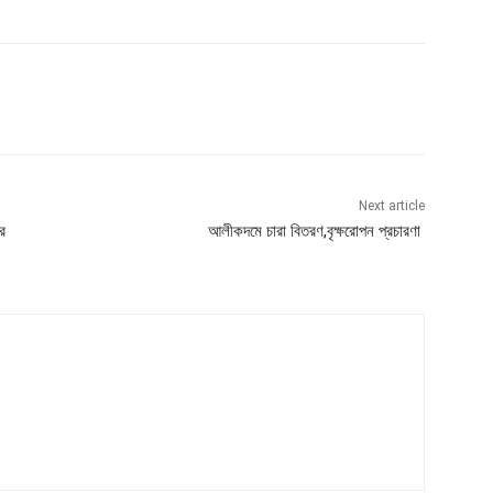
Next article
র
আলীকদমে চারা বিতরণ,বৃক্ষরোপন প্রচারণা