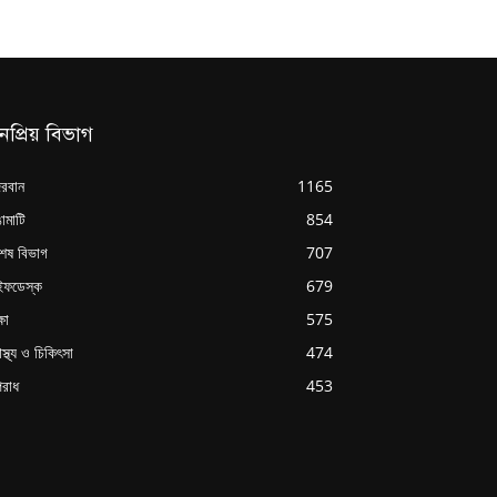
নপ্রিয় বিভাগ
্দরবান
1165
ামাটি
854
শেষ বিভাগ
707
ইফডেস্ক
679
্ষা
575
াস্থ্য ও চিকিৎসা
474
রাধ
453