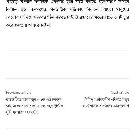
পাহাড়ি বাঙ্গালি সবাইকে ঐক্যবদ্ধ হয়ে কাজ করতে হবে,কারণ সামনে
নির্বাচন হবে জনগণের, গনতান্ত্রিক পক্রিকায় নির্বাচন, আমরা মানুষের
ভালোবাসা দিয়ে সরকার গঠন করতে চাই, সৈরাচারের মতো রাতে ভোট চুরি
করে ক্ষমতায় আসতে চাইনা।
Previous article
Next article
রাঙ্গামাটিতে আলহাজ্ব এ কে এম মকছুদ
‘নিষিদ্ধ’ ছাত্রলীগ পরিবর্তে নতুন
আহমেদের সাংবাদিকতায় ৫৫ বছর পূর্তিতে
রাজনৈতিক সংগঠনের আত্মপ্রকাশ
সুধী সংলাপ ও সংবর্ধনা