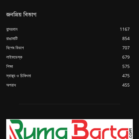
জনপ্রিয় বিভাগ
বান্দরবান
1167
রাঙামাটি
854
বিশেষ বিভাগ
707
লাইফডেস্ক
679
শিক্ষা
575
স্বাস্থ্য ও চিকিৎসা
475
অপরাধ
455