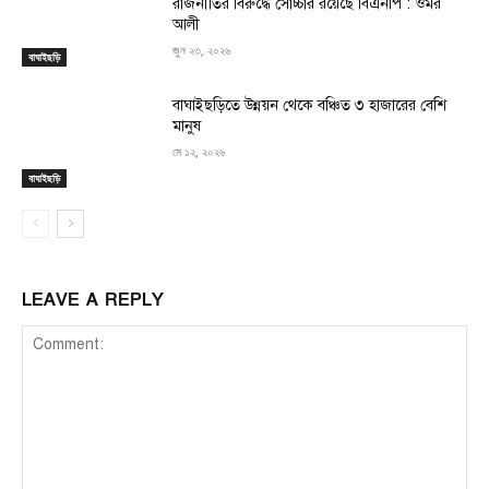
রাজনীতির বিরুদ্ধে সোচ্চার রয়েছে বিএনপি : ওমর
আলী
জুন ২৩, ২০২৬
বাঘাইছড়ি
বাঘাইছড়িতে উন্নয়ন থেকে বঞ্চিত ৩ হাজারের বেশি
মানুষ
মে ১২, ২০২৬
বাঘাইছড়ি
LEAVE A REPLY