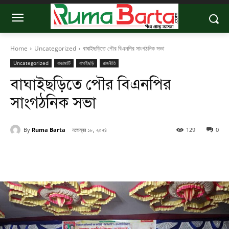
Home
Uncategorized
বাঘাইছড়িতে পৌর বিএনপির সাংগঠনিক সভা
Uncategorized
রাঙামাটি
বাঘাইছড়ি
রাজনীতি
বাঘাইছড়িতে পৌর বিএনপির
সাংগঠনিক সভা
By
Ruma Barta
নভেম্বর ১৮, ২০২৪
129
0